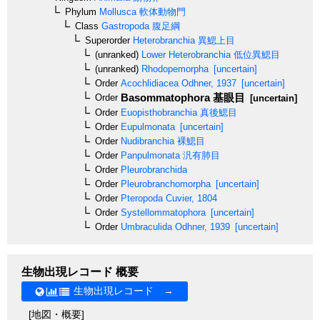
Phylum
Mollusca
軟体動物門
Class
Gastropoda
腹足綱
Superorder
Heterobranchia
異鰓上目
(unranked)
Lower Heterobranchia
低位異鰓目
(unranked)
Rhodopemorpha
[uncertain]
Order
Acochlidiacea
Odhner, 1937
[uncertain]
Basommatophora
基眼目
Order
[uncertain]
Order
Euopisthobranchia
真後鰓目
Order
Eupulmonata
[uncertain]
Order
Nudibranchia
裸鰓目
Order
Panpulmonata
汎有肺目
Order
Pleurobranchida
Order
Pleurobranchomorpha
[uncertain]
Order
Pteropoda
Cuvier, 1804
Order
Systellommatophora
[uncertain]
Order
Umbraculida
Odhner, 1939
[uncertain]
生物出現レコード 概要
生物出現レコード →
[地図・概要]