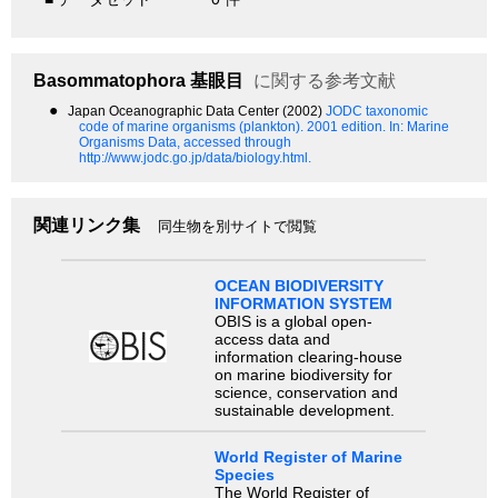
Basommatophora
基眼目
に関する参考文献
●
Japan Oceanographic Data Center (2002)
JODC taxonomic
code of marine organisms (plankton). 2001 edition.
In: Marine
Organisms Data, accessed through
http://www.jodc.go.jp/data/biology.html.
関連リンク集
同生物を別サイトで閲覧
OCEAN BIODIVERSITY
INFORMATION SYSTEM
OBIS is a global open-
access data and
information clearing-house
on marine biodiversity for
science, conservation and
sustainable development.
World Register of Marine
Species
The World Register of