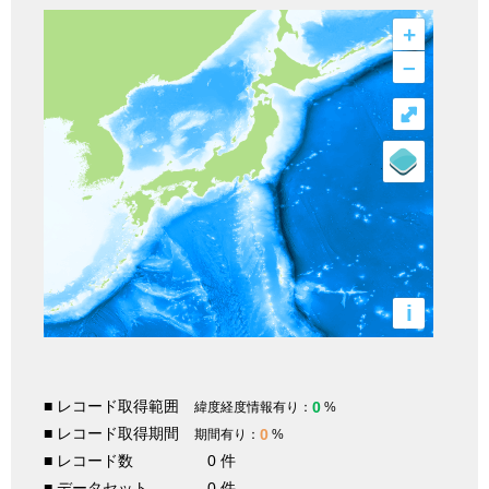
+
–
⤢
i
■ レコード取得範囲
0
緯度経度情報有り：
%
■ レコード取得期間
0
期間有り：
%
■ レコード数
0 件
■ データセット
0 件