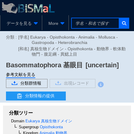
データを見る
More
分類 :
[学名] Eukarya - Opisthokonta - Animalia - Mollusca -
Gastropoda - Heterobranchia
[和名] 真核生物ドメイン - Opisthokonta - 動物界 - 軟体動
物門 - 腹足綱 - 異鰓上目
Basommatophora
基眼目
[uncertain]
参考文献を見る
分類群情報
出現レコード
分類情報の提供
分類ツリー
Domain
Eukarya
真核生物ドメイン
Supergroup
Opisthokonta
Kingdom
Animalia
動物界