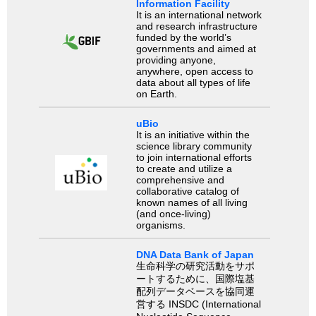
Information Facility
It is an international network
and research infrastructure
funded by the world’s
governments and aimed at
providing anyone,
anywhere, open access to
data about all types of life
on Earth.
uBio
It is an initiative within the
science library community
to join international efforts
to create and utilize a
comprehensive and
collaborative catalog of
known names of all living
(and once-living)
organisms.
DNA Data Bank of Japan
生命科学の研究活動をサポ
ートするために、国際塩基
配列データベースを協同運
営する INSDC (International