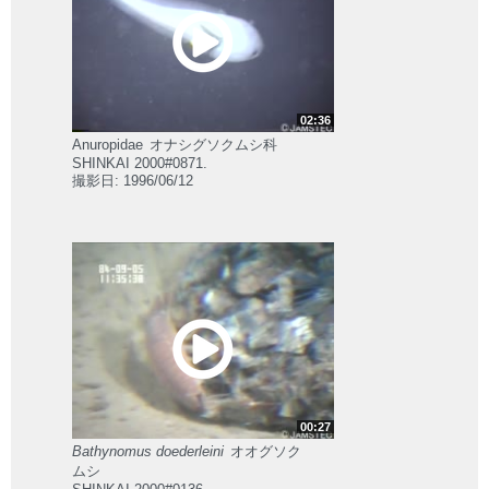
02:36
Anuropidae
オナシグソクムシ科
SHINKAI 2000#0871.
撮影日: 1996/06/12
00:27
Bathynomus doederleini
オオグソク
ムシ