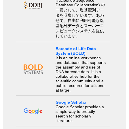
Nucleotide Sequence
Database Collaboration) の
一員として、塩基配列デー
タを収集しています。あわ
せて、自由に利用可能な塩
基配列データとスーパーコ
ンピュータシステムを提供
しています。
Barcode of Life Data
System (BOLD)
It is an online workbench
and database that supports
the assembly and use of
DNA barcode data. It is a
collaborative hub for the
scientific community and a
public resource for citizens
at large.
Google Scholar
Google Scholar provides a
simple way to broadly
search for scholarly
literature.