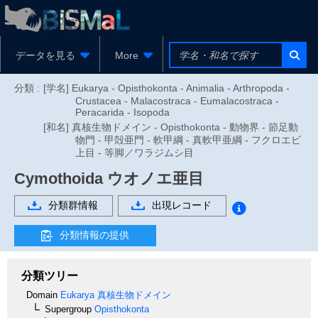
データを見る
More
分類 :
[学名] Eukarya - Opisthokonta - Animalia - Arthropoda -
Crustacea - Malacostraca - Eumalacostraca -
Peracarida - Isopoda
[和名] 真核生物ドメイン - Opisthokonta - 動物界 - 節足動
物門 - 甲殻亜門 - 軟甲綱 - 真軟甲亜綱 - フクロエビ
上目 - 等脚／ワラジムシ目
Cymothoida
ウオノエ亜目
分類群情報
出現レコード
分類情報の提供
分類ツリー
Domain
Eukarya
真核生物ドメイン
Supergroup
Opisthokonta