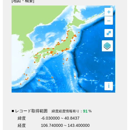
[地図・概要]
+
–
⤢
i
■ レコード取得範囲
91
緯度経度情報有り：
%
緯度
-6.030000 ~ 40.8437
経度
106.740000 ~ 143.400000