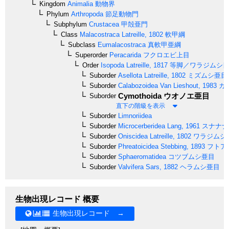
Kingdom
Animalia
動物界
Phylum
Arthropoda
節足動物門
Subphylum
Crustacea
甲殻亜門
Class
Malacostraca
Latreille, 1802
軟甲綱
Subclass
Eumalacostraca
真軟甲亜綱
Superorder
Peracarida
フクロエビ上目
Order
Isopoda
Latreille, 1817
等脚／ワラジムシ
Suborder
Asellota
Latreille, 1802
ミズムシ亜目
Suborder
Calabozoidea
Van Lieshout, 1983
カ
Cymothoida
ウオノエ亜目
Suborder
直下の階級を表示
Suborder
Limnoriidea
Suborder
Microcerberidea
Lang, 1961
スナナナ
Suborder
Oniscidea
Latreille, 1802
ワラジムシ
Suborder
Phreatoicidea
Stebbing, 1893
フトア
Suborder
Sphaeromatidea
コツブムシ亜目
Suborder
Valvifera
Sars, 1882
ヘラムシ亜目
生物出現レコード 概要
生物出現レコード →