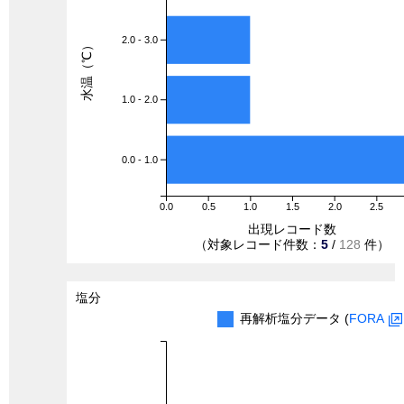
2.0 - 3.0
水温（℃）
1.0 - 2.0
0.0 - 1.0
0.0
0.5
1.0
1.5
2.0
2.5
出現レコード数
（対象レコード件数：
5
/
128
件）
塩分
再解析塩分データ (
FORA