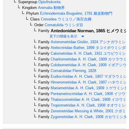
Supergroup
Opisthokonta
Kingdom
Animalia
動物界
Phylum
Echinodermata
Bruguière, 1791
棘皮動物門
Class
Crinoidea
ウミユリ／海百合綱
Order
Comatulida
ウミシダ目
Antedonidae
Norman, 1865
ヒメウミシ
Family
直下の階級を表示
Family
Asterometridae
Gislén, 1924
アシナガウミシ
Family
Atelecrinidae
Bather, 1899
タコイボウミシダ
Family
Calometridae
A. H. Clark, 1911
ユウビウミシ
Family
Charitometridae
A. H. Clark, 1909
カツラウミ
Family
Colobometridae
A. H. Clark, 1909
イボアシウ
Family
Comatulidae
Fleming, 1828
Family
Eudiocrinidae
A. H. Clark, 1907
マダラウミシ
Family
Himerometridae
A. H. Clark, 1907
ハネウミシ
Family
Mariametridae
A. H. Clark, 1909
トゲウミシダ
Family
Pentametrocrinidae
A. H. Clark, 1908
イツウデ
Family
Thalassometridae
A. H. Clark, 1908
イロウミ
Family
Tropiometridae
A. H. Clark, 1908
オオウミシダ
Family
Zenometridae
Messing & White, 2001
クボミウ
Family
Zygometridae
A. H. Clark, 1908
カセウミシダ