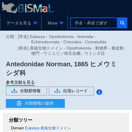
データを見る
More
分類 :
[学名] Eukarya - Opisthokonta - Animalia -
Echinodermata - Crinoidea - Comatulida
[和名] 真核生物ドメイン - Opisthokonta - 動物界 - 棘皮動
物門 - ウミユリ／海百合綱 - ウミシダ目
Antedonidae
Norman, 1865
ヒメウミ
シダ科
参考文献を見る
分類群情報
出現レコード
分類情報の提供
分類ツリー
Domain
Eukarya
真核生物ドメイン