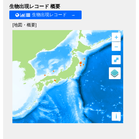
生物出現レコード 概要
生物出現レコード →
[地図・概要]
+
–
⤢
i