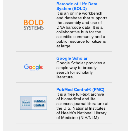
Barcode of Life Data
System (BOLD)
It is an online workbench
and database that supports
the assembly and use of
DNA barcode data. It is a
collaborative hub for the
scientific community and a
public resource for citizens
at large.
Google Scholar
Google Scholar provides a
simple way to broadly
search for scholarly
literature.
PubMed Central® (PMC)
It is a free full-text archive
of biomedical and life
sciences journal literature at
the U.S. National Institutes
of Health's National Library
of Medicine (NIH/NLM).