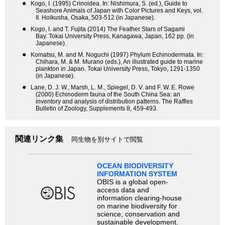
●
Kogo, I. (1995) Crinoidea. In: Nishimura, S. (ed.), Guide to
Seashore Animals of Japan with Color Pictures and Keys, vol.
II. Hoikusha, Osaka, 503-512 (in Japanese).
●
Kogo, I. and T. Fujita (2014) The Feather Stars of Sagami
Bay. Tokai University Press, Kanagawa, Japan, 162 pp. (in
Japanese).
●
Komatsu, M. and M. Noguchi (1997) Phylum Echinodermata. In:
Chihara, M. & M. Murano (eds.), An illustrated guide to marine
plankton in Japan. Tokai University Press, Tokyo, 1291-1350
(in Japanese).
●
Lane, D. J. W., Marsh, L. M., Spiegel, D. V. and F. W. E. Rowe
(2000) Echinoderm fauna of the South China Sea: an
inventory and analysis of distribution patterns. The Raffles
Bulletin of Zoology, Supplements 8, 459-493.
関連リンク集
同生物を別サイトで閲覧
OCEAN BIODIVERSITY
INFORMATION SYSTEM
OBIS is a global open-
access data and
information clearing-house
on marine biodiversity for
science, conservation and
sustainable development.