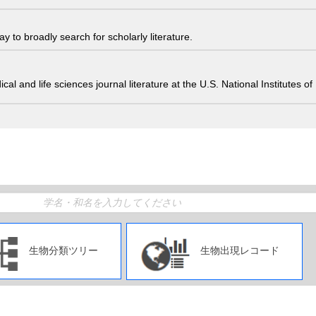
 to broadly search for scholarly literature.
edical and life sciences journal literature at the U.S. National Institutes
生物分類ツリー
生物出現レコード
pan Agency for Marine-Earth Science and Technology