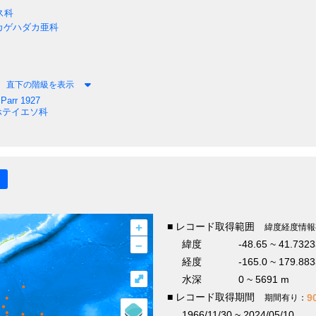
ス科
カゲハダカ亜科
直下の階級を表示
Parr 1927
テイエソ科
+
■ レコード取得範囲
緯度経度情報
–
緯度
-48.65 ~ 41.7323
経度
-165.0 ~ 179.88
⤢
水深
0 ~ 5691 m
■ レコード取得期間
9
期間有り：
1966/11/30 ~ 2024/05/10