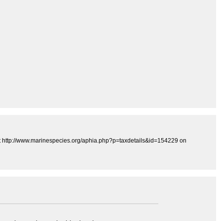
 at http://www.marinespecies.org/aphia.php?p=taxdetails&id=154229 on