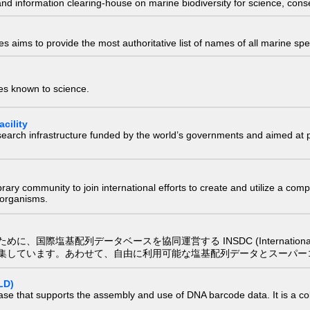
nd information clearing-house on marine biodiversity for science, con
 aims to provide the most authoritative list of names of all marine spec
ies known to science.
cility
research infrastructure funded by the world’s governments and aimed a
e library community to join international efforts to create and utilize a 
) organisms.
配列データベースを協同運営する INSDC (International Nucleotide
集しています。あわせて、自由に利用可能な塩基配列データとスーパー
LD)
ase that supports the assembly and use of DNA barcode data. It is a col