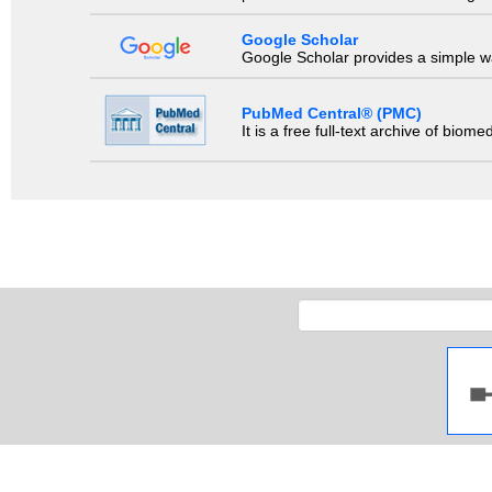
Google Scholar
Google Scholar provides a simple way
PubMed Central® (PMC)
It is a free full-text archive of biom
Copyright 2009 Ja