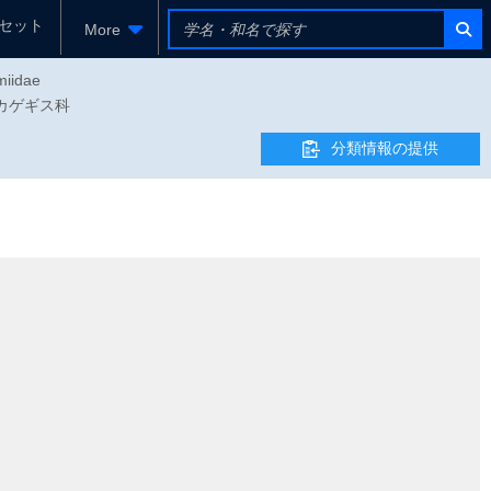
セット
More
miidae
ニトカゲギス科
分類情報の提供