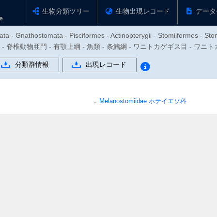
生物分類ツリー
生物出現レコード
データ
ta - Gnathostomata - Pisciformes - Actinopterygii - Stomiiformes - Sto
動物門 - 脊椎動物亜門 - 有顎上綱 - 魚類 - 条鰭綱 - ワニトカゲギス目 - ワ
分類群情報
出現レコード
Melanostomiidae
ホテイエソ科