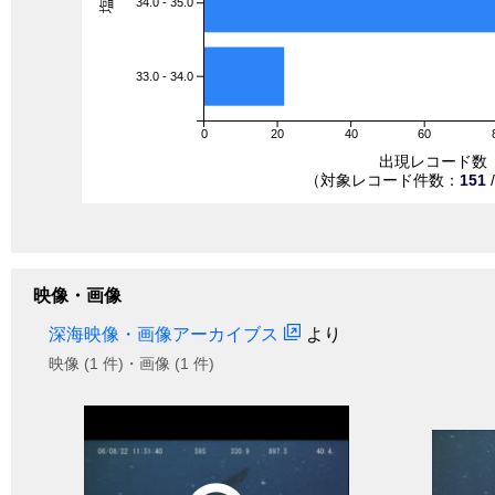
34.0 - 35.0
33.0 - 34.0
0
20
40
60
出現レコード数
（対象レコード件数：
151
映像・画像
深海映像・画像アーカイブス
より
映像 (1 件)・画像 (1 件)