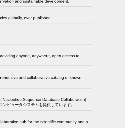
servation and sustainable development.
ies globally, ever published.
t providing anyone, anywhere, open access to
comprehensive and collaborative catalog of known
 Sequence Database Collaboration)
コンピュータシステムを提供しています。
laborative hub for the scientific community and a