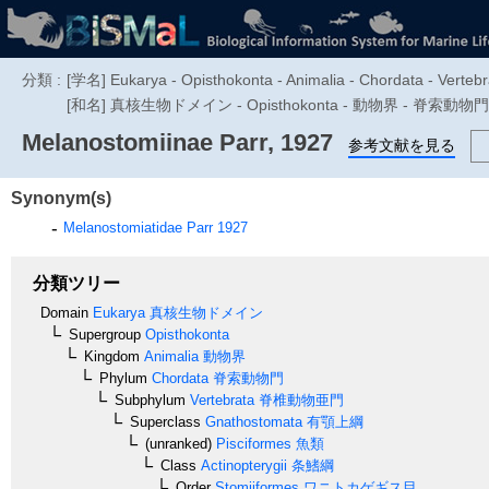
分類 :
[学名] Eukarya - Opisthokonta - Animalia - Chordata - Vertebra
[和名] 真核生物ドメイン - Opisthokonta - 動物界 - 脊索
Melanostomiinae
Parr, 1927
参考文献を見る
Synonym(s)
Melanostomiatidae
Parr 1927
分類ツリー
Domain
Eukarya
真核生物ドメイン
Supergroup
Opisthokonta
Kingdom
Animalia
動物界
Phylum
Chordata
脊索動物門
Subphylum
Vertebrata
脊椎動物亜門
Superclass
Gnathostomata
有顎上綱
(unranked)
Pisciformes
魚類
Class
Actinopterygii
条鰭綱
Order
Stomiiformes
ワニトカゲギス目