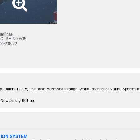
omiinae
OLPHIN#0595.
06/08/22
uly. Editors. (2015) FishBase. Accessed through: World Register of Marine Species
, New Jersey. 601 pp.
TION SYSTEM