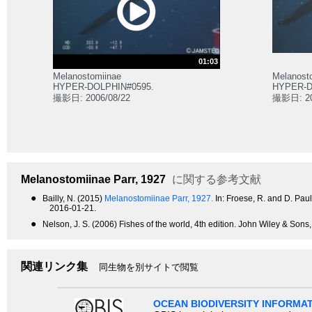
01:03
Melanostomiinae
Melanost
HYPER-DOLPHIN#0595.
HYPER-D
撮影日: 2006/08/22
撮影日: 20
Melanostomiinae
Parr, 1927
に関する参考文献
●
Bailly, N. (2015)
Melanostomiinae Parr, 1927.
In: Froese, R. and D. Pa
2016-01-21.
●
Nelson, J. S. (2006) Fishes of the world, 4th edition. John Wiley & Sons
関連リンク集
同生物を別サイトで閲覧
OCEAN BIODIVERSITY INFORMA