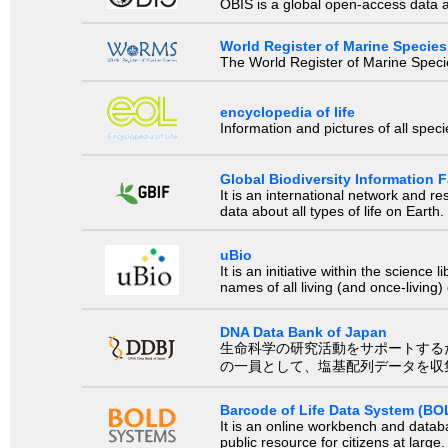
OBIS is a global open-access data a
World Register of Marine Species
The World Register of Marine Species
encyclopedia of life
Information and pictures of all spec
Global Biodiversity Information Fa
It is an international network and 
data about all types of life on Earth.
uBio
It is an initiative within the scienc
names of all living (and once-living
DNA Data Bank of Japan
生命科学の研究活動をサポートするために、国際塩基
の一員として、塩基配列データを収
Barcode of Life Data System (BO
It is an online workbench and datab
public resource for citizens at large.