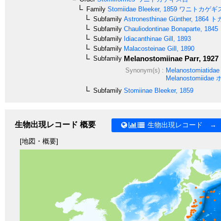
Family
Stomiidae
Bleeker, 1859
ワニトカゲギ
Subfamily
Astronesthinae
Günther, 1864
ト
Subfamily
Chauliodontinae
Bonaparte, 1845
Subfamily
Idiacanthinae
Gill, 1893
Subfamily
Malacosteinae
Gill, 1890
Melanostomiinae
Parr, 1927
Subfamily
Synonym(s) :
Melanostomiatidae
Melanostomiidae
ホ
Subfamily
Stomiinae
Bleeker, 1859
生物出現レコード 概要
生物出現レコード →
[地図・概要]