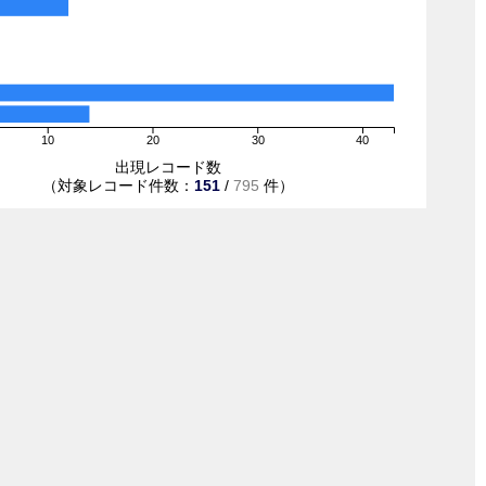
10
20
30
40
出現レコード数
（対象レコード件数：
151
/
795
件）