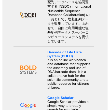
配列データベースを協同運
営する INSDC (International
Nucleotide Sequence
Database Collaboration) の
一員として、塩基配列デー
タを収集しています。あわ
せて、自由に利用可能な塩
基配列データとスーパーコ
ンピュータシステムを提供
しています。
Barcode of Life Data
System (BOLD)
It is an online workbench
and database that supports
the assembly and use of
DNA barcode data. It is a
collaborative hub for the
scientific community and a
public resource for citizens
at large.
Google Scholar
Google Scholar provides a
simple way to broadly
search for scholarly