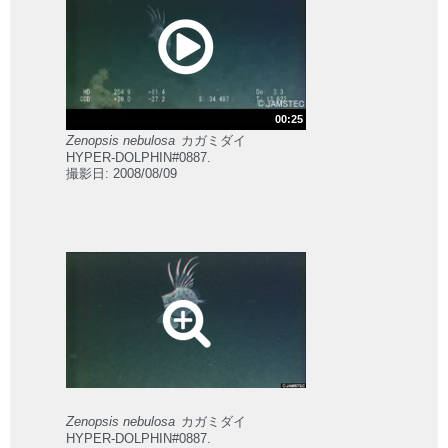
00:25
Zenopsis nebulosa
カガミダイ
HYPER-DOLPHIN#0887.
撮影日: 2008/08/09
Zenopsis nebulosa
カガミダイ
HYPER-DOLPHIN#0887.