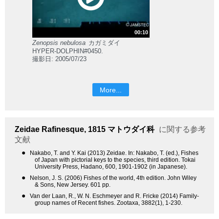
00:10
Zenopsis nebulosa
カガミダイ
HYPER-DOLPHIN#0450.
撮影日: 2005/07/23
More...
Zeidae
Rafinesque, 1815
マトウダイ科
に関する参考
文献
●
Nakabo, T. and Y. Kai (2013) Zeidae. In: Nakabo, T. (ed.), Fishes
of Japan with pictorial keys to the species, third edition. Tokai
University Press, Hadano, 600, 1901-1902 (in Japanese).
●
Nelson, J. S. (2006) Fishes of the world, 4th edition. John Wiley
& Sons, New Jersey. 601 pp.
●
Van der Laan, R., W. N. Eschmeyer and R. Fricke (2014) Family-
group names of Recent fishes. Zootaxa, 3882(1), 1-230.