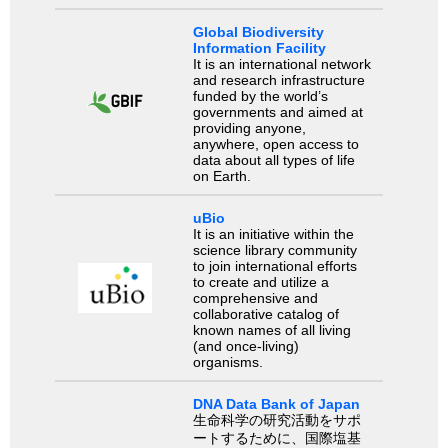
Global Biodiversity
Information Facility
It is an international network
and research infrastructure
funded by the world’s
governments and aimed at
providing anyone,
anywhere, open access to
data about all types of life
on Earth.
uBio
It is an initiative within the
science library community
to join international efforts
to create and utilize a
comprehensive and
collaborative catalog of
known names of all living
(and once-living)
organisms.
DNA Data Bank of Japan
生命科学の研究活動をサポ
ートするために、国際塩基