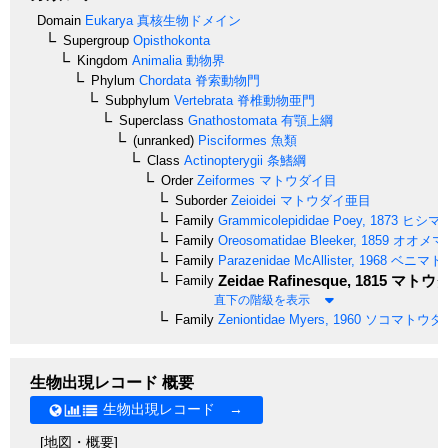
Domain
Eukarya
真核生物ドメイン
Supergroup
Opisthokonta
Kingdom
Animalia
動物界
Phylum
Chordata
脊索動物門
Subphylum
Vertebrata
脊椎動物亜門
Superclass
Gnathostomata
有顎上綱
(unranked)
Pisciformes
魚類
Class
Actinopterygii
条鰭綱
Order
Zeiformes
マトウダイ目
Suborder
Zeioidei
マトウダイ亜目
Family
Grammicolepididae
Poey, 1873
ヒシマ
Family
Oreosomatidae
Bleeker, 1859
オオメマ
Family
Parazenidae
McAllister, 1968
ベニマト
Zeidae
Rafinesque, 1815
マトウ
Family
直下の階級を表示
Family
Zeniontidae
Myers, 1960
ソコマトウダ
生物出現レコード 概要
生物出現レコード →
[地図・概要]