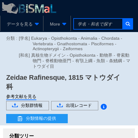
データを見る
More
分類 :
[学名] Eukarya - Opisthokonta - Animalia - Chordata -
Vertebrata - Gnathostomata - Pisciformes -
Actinopterygii - Zeiformes
[和名] 真核生物ドメイン - Opisthokonta - 動物界 - 脊索動
物門 - 脊椎動物亜門 - 有顎上綱 - 魚類 - 条鰭綱 - マ
トウダイ目
Zeidae
Rafinesque, 1815
マトウダイ
科
参考文献を見る
分類群情報
出現レコード
分類情報の提供
分類ツリー