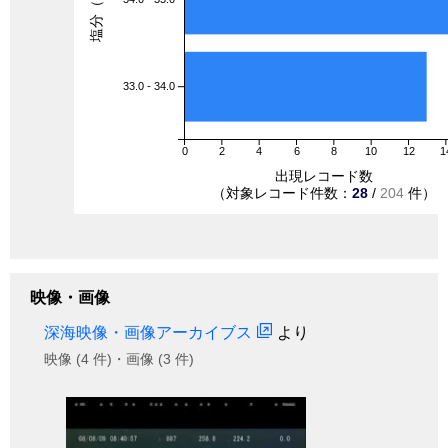
塩分（PSU）
33.0 - 34.0
0
2
4
6
8
10
12
1
出現レコード数
（対象レコード件数：
28
/
204
件）
映像・画像
深海映像・画像アーカイブス
より
映像 (4 件)・画像 (3 件)