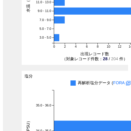
水温（℃）
11.0 - 13.0
9.0 - 11.0
7.0 - 9.0
5.0 - 7.0
3.0 - 5.0
0
2
4
6
8
10
12
1
出現レコード数
（対象レコード件数：
28
/
204
件）
塩分
再解析塩分データ (
FORA
35.0 - 36.0
34.0 - 35.0