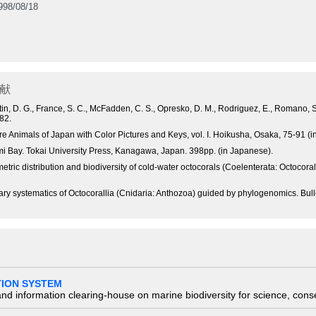
98/08/18
献
Fautin, D. G., France, S. C., McFadden, C. S., Opresko, D. M., Rodriguez, E., Romano,
82.
re Animals of Japan with Color Pictures and Keys, vol. I. Hoikusha, Osaka, 75-91 (
i Bay. Tokai University Press, Kanagawa, Japan. 398pp. (in Japanese).
tric distribution and biodiversity of cold-water octocorals (Coelenterata: Octocora
y systematics of Octocorallia (Cnidaria: Anthozoa) guided by phylogenomics. Bulleti
TION SYSTEM
nd information clearing-house on marine biodiversity for science, con