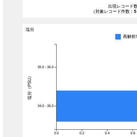
出現レコード
（対象レコード件数：
5
塩分
再解析
35.0 - 36.0
塩分（PSU）
34.0 - 35.0
0.0
0.2
0.4
0.6