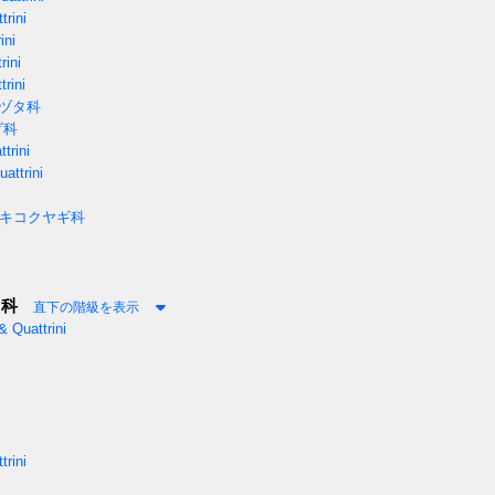
rini
ini
ini
rini
ヅタ科
ダ科
trini
ttrini
キコクヤギ科
カ科
直下の階級を表示
 Quattrini
rini