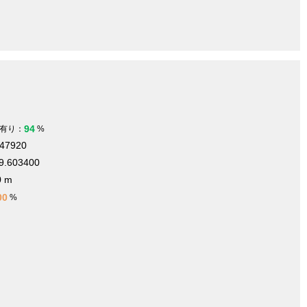
94
有り：
%
347920
9.603400
0 m
00
%