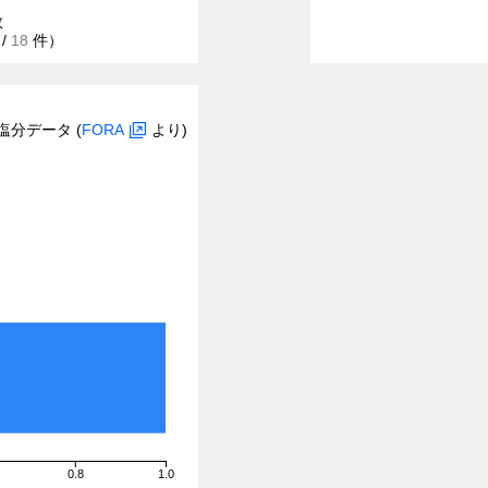
数
/
18
件）
塩分データ (
FORA
より)
0.8
1.0