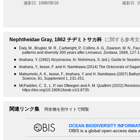
撮影日: 1998/08/18
撮影日: 19
Nephtheidae
Gray, 1862
チヂミトサカ科
に関する参考文
●
Daly, M., Brugler, M. R., Cartwright, P., Collins, A. G., Dawson, M. N., 
patterns and diversity 300 years after Linnaeus. Zootaxa, 1668, 127-1
●
Imahara, Y. (1992) Alcyonacea. In: Nishimura, S. (ed.), Guide to Seasho
●
Imahara, Y., Iwase, F. and H. Namikawa (2014) The Octocorals of Sagam
●
Matsumoto, A. K., Iwase, F., Imahara, Y. and H. Namikawa (2007) Bathyme
Science, 81, Supplement 1, 231-251.
●
McFadden, C. S., L. P. van Ofwegen and A. M. Quattrini (2022) Revisionar
https://doi.org/10.18061/bssb.v1i3.8735.
関連リンク集
同生物を別サイトで閲覧
OCEAN BIODIVERSITY INFORMA
OBIS is a global open-access data a