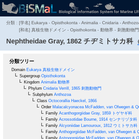
分類 :
[学名] Eukarya - Opisthokonta - Animalia - Cnidaria - Anthozo
[和名] 真核生物ドメイン - Opisthokonta - 動物界 - 刺胞動物門 - Anth
Nephtheidae
Gray, 1862
チヂミトサカ科
分類ツリー
Domain
Eukarya
真核生物ドメイン
Supergroup
Opisthokonta
Kingdom
Animalia
動物界
Phylum
Cnidaria
Verrill, 1865
刺胞動物門
Subphylum
Anthozoa
Class
Octocorallia
Haeckel, 1866
Order
Malacalcyonacea
McFadden, van Ofwegen & Qua
Family
Acanthogorgiidae
Gray, 1859
トゲヤギ科
Family
Acrossotidae
Bourne, 1914
センナリヅタ科
Family
Alcyoniidae
Lamouroux, 1812
ウミトサカ科
Family
Anthogorgiidae
McFadden, van Ofwegen & Qu
Family
Astrogorgiidae
McFadden, van Ofwegen & Qu