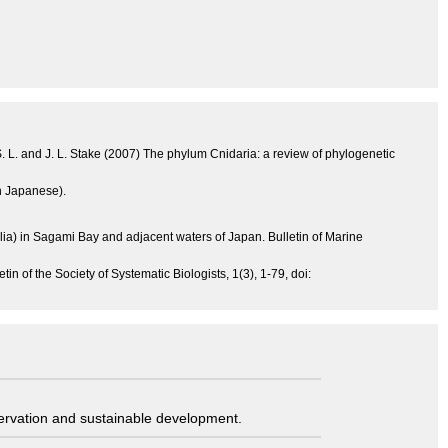
 S. L. and J. L. Stake (2007) The phylum Cnidaria: a review of phylogenetic
in Japanese).
llia) in Sagami Bay and adjacent waters of Japan. Bulletin of Marine
n of the Society of Systematic Biologists, 1(3), 1-79, doi:
servation and sustainable development.