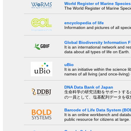
World Register of Marine Species
The World Register of Marine Species
encyclopedia of life
Information and pictures of all spec
Global Biodiversity Information Fa
It is an international network and 
data about all types of life on Earth.
uBio
It is an initiative within the scienc
names of all living (and once-living
DNA Data Bank of Japan
生命科学の研究活動をサポートするために、国際塩基
の一員として、塩基配列データを収
Barcode of Life Data System (BO
It is an online workbench and datab
public resource for citizens at large.