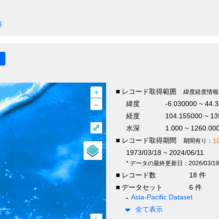
科
+
■ レコード取得範囲
緯度経度情報
–
緯度
-6.030000 ~ 44.
経度
104.155000 ~ 13
⤢
水深
1.000 ~ 1260.00
■ レコード取得期間
1
期間有り：
1973/03/18 ~ 2024/06/11
* データの最終更新日：2026/03/19
■ レコード数
18 件
■ データセット
6 件
Asia-Pacific Dataset
全て表示