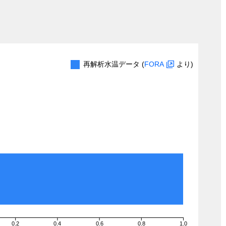
再解析水温データ (
FORA
より)
0.2
0.4
0.6
0.8
1.0