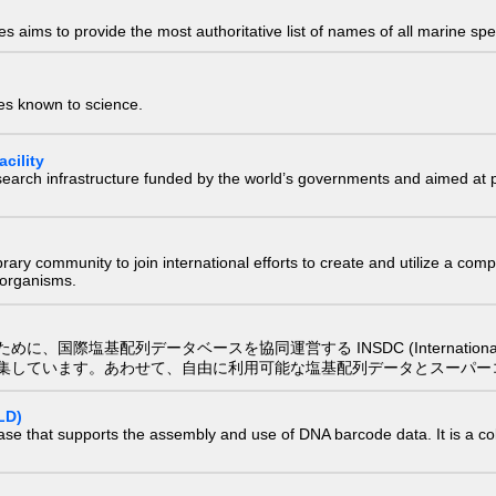
 aims to provide the most authoritative list of names of all marine spec
ies known to science.
cility
research infrastructure funded by the world’s governments and aimed a
e library community to join international efforts to create and utilize a 
) organisms.
配列データベースを協同運営する INSDC (International Nucleotide
集しています。あわせて、自由に利用可能な塩基配列データとスーパー
LD)
ase that supports the assembly and use of DNA barcode data. It is a col