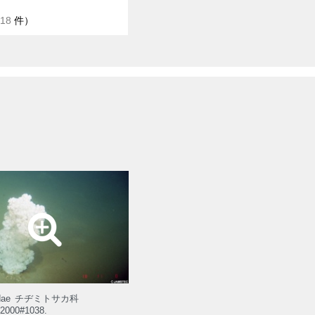
18
件）
dae
チヂミトサカ科
2000#1038.