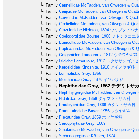
Family
Capnellidae
McFadden, van Ofwegen & Quatt
Family
Carijoidae
McFadden, van Ofwegen & Quattr
Family
Cerveridae
McFadden, van Ofwegen & Quattr
Family
Cladiellidae
McFadden, van Ofwegen & Quatt
Family
Clavulariidae
Hickson, 1894
ウミヅタ／ハナ
Family
Coelogorgiidae
Bourne, 1900
フトジクコエ
Family
Eunicellidae
McFadden, van Ofwegen & Quat
Family
Euplexauridae
McFadden, van Ofwegen & Qua
Family
Gorgoniidae
Lamouroux, 1812
ウチワヤギ科
Family
Isididae
Lamouroux, 1812
トクササンゴ／セ
Family
Keroeididae
Kinoshita, 1910
アイノヤギ科
Family
Lemnaliidae
Gray, 1869
Family
Melithaeidae
Gray, 1870
イソバナ科
Nephtheidae
Gray, 1862
チヂミトサ
Family
Family
Nephthyigorgiidae
McFadden, van Ofwegen &
Family
Nidaliidae
Gray, 1869
タイマツトサカ科
Family
Paralcyoniidae
Gray, 1869
カクレトサカ科
Family
Paramuriceidae
Bayer, 1956
フタヤギ科
Family
Plexauridae
Gray, 1859
ホソヤギ科
Family
Sarcophytidae
Gray, 1869
Family
Sinulariidae
McFadden, van Ofwegen & Quatt
Family
Siphonogorgiidae
Kölliker, 1874