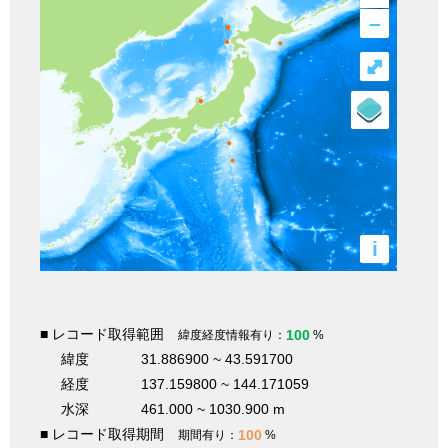
–
⤢
i
■ レコード取得範囲
100
緯度経度情報有り：
%
緯度
31.886900 ~ 43.591700
経度
137.159800 ~ 144.171059
水深
461.000 ~ 1030.900 m
■ レコード取得期間
100
期間有り：
%