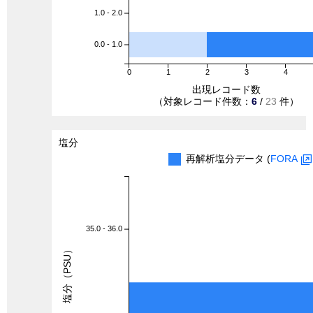
1.0 - 2.0
0.0 - 1.0
0
1
2
3
4
出現レコード数
（対象レコード件数：
6
/
23
件）
塩分
再解析塩分データ (
FORA
35.0 - 36.0
塩分（PSU）