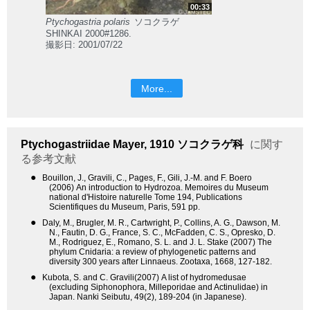
00:33
Ptychogastria polaris
ソコクラゲ
SHINKAI 2000#1286.
撮影日: 2001/07/22
More...
Ptychogastriidae
Mayer, 1910
ソコクラゲ科
に関す
る参考文献
●
Bouillon, J., Gravili, C., Pages, F., Gili, J.-M. and F. Boero
(2006) An introduction to Hydrozoa. Memoires du Museum
national d'Histoire naturelle Tome 194, Publications
Scientifiques du Museum, Paris, 591 pp.
●
Daly, M., Brugler, M. R., Cartwright, P., Collins, A. G., Dawson, M.
N., Fautin, D. G., France, S. C., McFadden, C. S., Opresko, D.
M., Rodriguez, E., Romano, S. L. and J. L. Stake (2007) The
phylum Cnidaria: a review of phylogenetic patterns and
diversity 300 years after Linnaeus. Zootaxa, 1668, 127-182.
●
Kubota, S. and C. Gravili(2007) A list of hydromedusae
(excluding Siphonophora, Milleporidae and Actinulidae) in
Japan. Nanki Seibutu, 49(2), 189-204 (in Japanese).