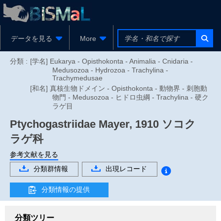
データを見る
More
分類 :
[学名] Eukarya - Opisthokonta - Animalia - Cnidaria -
Medusozoa - Hydrozoa - Trachylina -
Trachymedusae
[和名] 真核生物ドメイン - Opisthokonta - 動物界 - 刺胞動
物門 - Medusozoa - ヒドロ虫綱 - Trachylina - 硬ク
ラゲ目
Ptychogastriidae
Mayer, 1910
ソコク
ラゲ科
参考文献を見る
分類群情報
出現レコード
分類情報の提供
分類ツリー