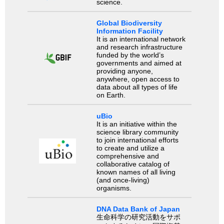
science.
Global Biodiversity
Information Facility
It is an international network
and research infrastructure
funded by the world’s
governments and aimed at
providing anyone,
anywhere, open access to
data about all types of life
on Earth.
uBio
It is an initiative within the
science library community
to join international efforts
to create and utilize a
comprehensive and
collaborative catalog of
known names of all living
(and once-living)
organisms.
DNA Data Bank of Japan
生命科学の研究活動をサポ