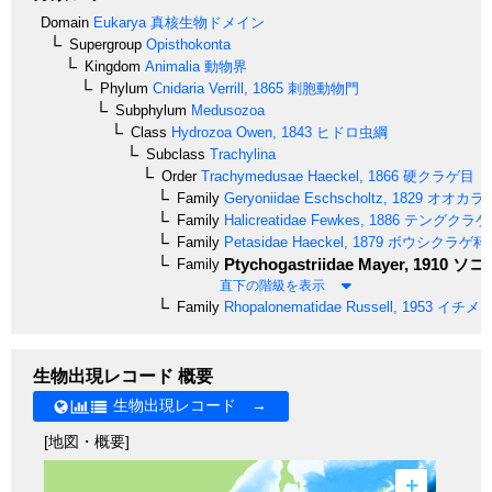
Domain
Eukarya
真核生物ドメイン
Supergroup
Opisthokonta
Kingdom
Animalia
動物界
Phylum
Cnidaria
Verrill, 1865
刺胞動物門
Subphylum
Medusozoa
Class
Hydrozoa
Owen, 1843
ヒドロ虫綱
Subclass
Trachylina
Order
Trachymedusae
Haeckel, 1866
硬クラゲ目
Family
Geryoniidae
Eschscholtz, 1829
オオカラ
Family
Halicreatidae
Fewkes, 1886
テングクラゲ
Family
Petasidae
Haeckel, 1879
ボウシクラゲ科
Ptychogastriidae
Mayer, 1910
ソコ
Family
直下の階級を表示
Family
Rhopalonematidae
Russell, 1953
イチメガ
生物出現レコード 概要
生物出現レコード →
[地図・概要]
+