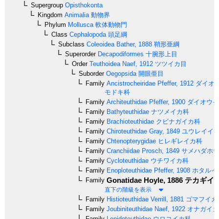
Supergroup
Opisthokonta
Kingdom
Animalia
動物界
Phylum
Mollusca
軟体動物門
Class
Cephalopoda
頭足綱
Subclass
Coleoidea
Bather, 1888
鞘形亜綱
Superorder
Decapodiformes
十腕形上目
Order
Teuthoidea
Naef, 1912
ツツイカ目
Suborder
Oegopsida
開眼亜目
Family
Ancistrocheiridae
Pfeffer, 1912
ダイオ
モドキ科
Family
Architeuthidae
Pfeffer, 1900
ダイオウイ
Family
Bathyteuthidae
ナツメイカ科
Family
Brachioteuthidae
クビナガイカ科
Family
Chiroteuthidae
Gray, 1849
ユウレイイ
Family
Chtenopterygidae
ヒレギレイカ科
Family
Cranchiidae
Prosch, 1849
サメハダホウ
Family
Cycloteuthidae
ウチワイカ科
Family
Enoploteuthidae
Pfeffer, 1908
ホタルイ
Gonatidae
Hoyle, 1886
テカギイ
Family
直下の階級を表示
Family
Histioteuthidae
Verrill, 1881
ゴマフイカ
Family
Joubiniteuthidae
Naef, 1922
オナガイカ
Family
Lepidoteuthidae
ウロコイカ科