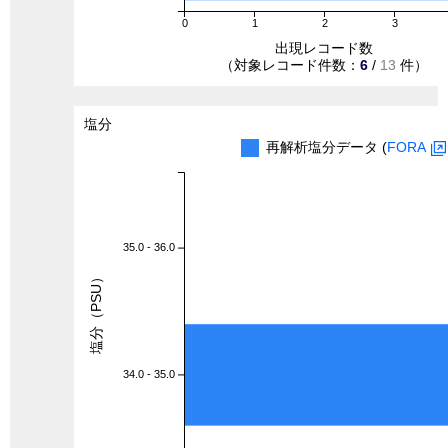
0
1
2
3
出現レコード数
（対象レコード件数：
6
/
13
件）
塩分
再解析塩分データ (
FORA
35.0 - 36.0
塩分（PSU）
34.0 - 35.0