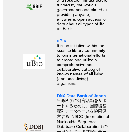
and research infrastructure
funded by the world’s
governments and aimed at
providing anyone,
anywhere, open access to
data about all types of life
on Earth.
uBio
It is an initiative within the
science library community
to join international efforts
to create and utilize a
comprehensive and
collaborative catalog of
known names of all living
(and once-living)
organisms.
DNA Data Bank of Japan
生命科学の研究活動をサポ
ートするために、国際塩基
配列データベースを協同運
営する INSDC (International
Nucleotide Sequence
Database Collaboration) の
一員として、塩基配列デー