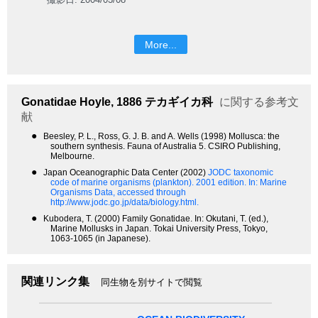
More...
Gonatidae
Hoyle, 1886
テカギイカ科
に関する参考文
献
●
Beesley, P. L., Ross, G. J. B. and A. Wells (1998) Mollusca: the
southern synthesis. Fauna of Australia 5. CSIRO Publishing,
Melbourne.
●
Japan Oceanographic Data Center (2002)
JODC taxonomic
code of marine organisms (plankton). 2001 edition.
In: Marine
Organisms Data, accessed through
http://www.jodc.go.jp/data/biology.html.
●
Kubodera, T. (2000) Family Gonatidae. In: Okutani, T. (ed.),
Marine Mollusks in Japan. Tokai University Press, Tokyo,
1063-1065 (in Japanese).
関連リンク集
同生物を別サイトで閲覧