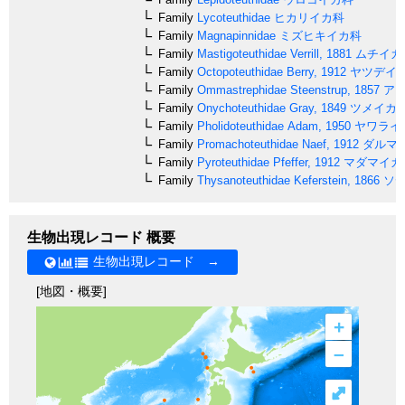
Family
Lycoteuthidae
ヒカリイカ科
Family
Magnapinnidae
ミズヒキイカ科
Family
Mastigoteuthidae
Verrill, 1881
ムチイカ
Family
Octopoteuthidae
Berry, 1912
ヤツデイ
Family
Ommastrephidae
Steenstrup, 1857
アカ
Family
Onychoteuthidae
Gray, 1849
ツメイカ
Family
Pholidoteuthidae
Adam, 1950
ヤワライ
Family
Promachoteuthidae
Naef, 1912
ダルマ
Family
Pyroteuthidae
Pfeffer, 1912
マダマイカ
Family
Thysanoteuthidae
Keferstein, 1866
ソデ
生物出現レコード 概要
生物出現レコード →
[地図・概要]
+
–
⤢