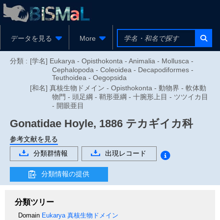
データを見る
More
分類 :
[学名] Eukarya - Opisthokonta - Animalia - Mollusca -
Cephalopoda - Coleoidea - Decapodiformes -
Teuthoidea - Oegopsida
[和名] 真核生物ドメイン - Opisthokonta - 動物界 - 軟体動
物門 - 頭足綱 - 鞘形亜綱 - 十腕形上目 - ツツイカ目
- 開眼亜目
Gonatidae
Hoyle, 1886
テカギイカ科
参考文献を見る
分類群情報
出現レコード
分類情報の提供
分類ツリー
Domain
Eukarya
真核生物ドメイン