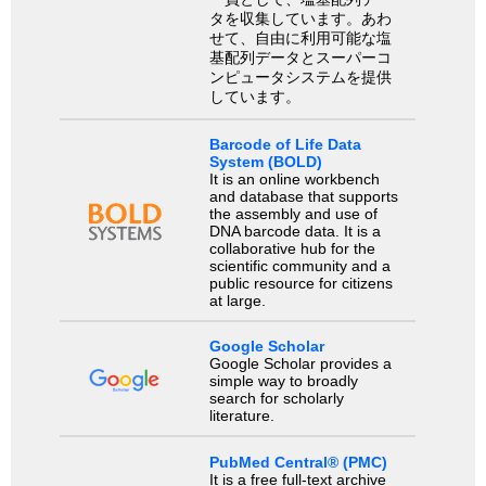
タを収集しています。あわ
せて、自由に利用可能な塩
基配列データとスーパーコ
ンピュータシステムを提供
しています。
Barcode of Life Data
System (BOLD)
It is an online workbench
and database that supports
the assembly and use of
DNA barcode data. It is a
collaborative hub for the
scientific community and a
public resource for citizens
at large.
Google Scholar
Google Scholar provides a
simple way to broadly
search for scholarly
literature.
PubMed Central® (PMC)
It is a free full-text archive