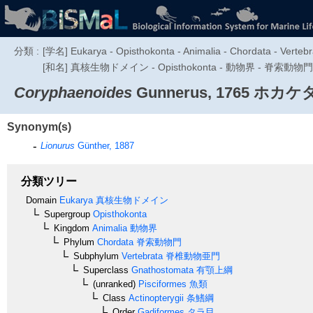
分類 :
[学名] Eukarya - Opisthokonta - Animalia - Chordata - Vertebr
[和名] 真核生物ドメイン - Opisthokonta - 動物界 - 脊索動物門
Coryphaenoides
Gunnerus, 1765
ホカケ
Synonym(s)
Lionurus
Günther, 1887
分類ツリー
Domain
Eukarya
真核生物ドメイン
Supergroup
Opisthokonta
Kingdom
Animalia
動物界
Phylum
Chordata
脊索動物門
Subphylum
Vertebrata
脊椎動物亜門
Superclass
Gnathostomata
有顎上綱
(unranked)
Pisciformes
魚類
Class
Actinopterygii
条鰭綱
Order
Gadiformes
タラ目