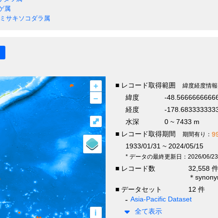
ゲ属
ミサキソコダラ属
+
■ レコード取得範囲
緯度経度情報
–
緯度
-48.5666666666
経度
-178.6833333333
⤢
水深
0 ~ 7433 m
■ レコード取得期間
9
期間有り：
1933/01/31 ~ 2024/05/15
* データの最終更新日：2026/06/23
■ レコード数
32,558 
＊syno
■ データセット
12 件
Asia-Pacific Dataset
全て表示
i