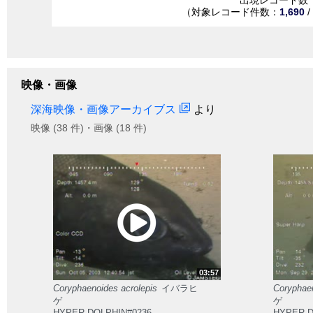
（対象レコード件数：
1,690
/
映像・画像
深海映像・画像アーカイブス
より
映像 (38 件)・画像 (18 件)
03:57
Coryphaenoides acrolepis
イバラヒ
Coryphaen
ゲ
ゲ
HYPER-DOLPHIN#0236.
HYPER-D