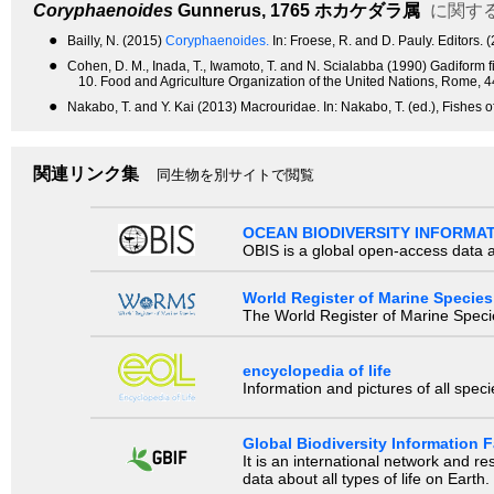
Coryphaenoides
Gunnerus, 1765
ホカケダラ属
に関す
●
Bailly, N. (2015)
Coryphaenoides.
In: Froese, R. and D. Pauly. Editor
●
Cohen, D. M., Inada, T., Iwamoto, T. and N. Scialabba (1990) Gadiform 
10. Food and Agriculture Organization of the United Nations, Rome, 4
●
Nakabo, T. and Y. Kai (2013) Macrouridae. In: Nakabo, T. (ed.), Fishes o
関連リンク集
同生物を別サイトで閲覧
OCEAN BIODIVERSITY INFORMA
OBIS is a global open-access data a
World Register of Marine Species
The World Register of Marine Species
encyclopedia of life
Information and pictures of all spec
Global Biodiversity Information Fa
It is an international network and 
data about all types of life on Earth.