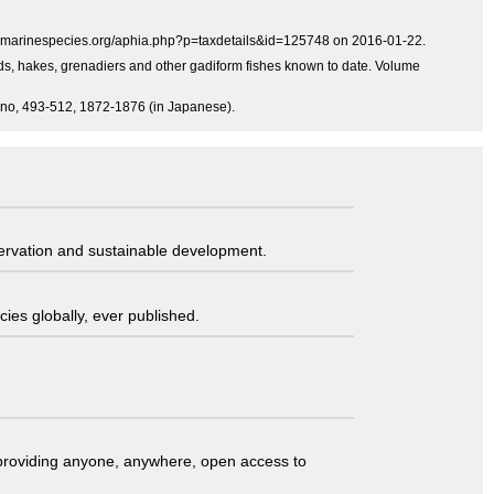
www.marinespecies.org/aphia.php?p=taxdetails&id=125748 on 2016-01-22.
ods, hakes, grenadiers and other gadiform fishes known to date. Volume
adano, 493-512, 1872-1876 (in Japanese).
servation and sustainable development.
ies globally, ever published.
t providing anyone, anywhere, open access to