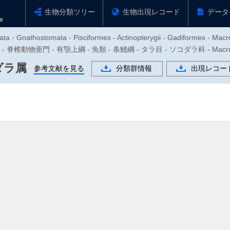
生物分類ツリー
生物出現レコード
データ
ata - Gnathostomata - Pisciformes - Actinopterygii - Gadiformes - Mac
 - 脊椎動物亜門 - 有顎上綱 - 魚類 - 条鰭綱 - タラ目 - ソコダラ科 - Macrou
ダラ属
参考文献を見る
分類群情報
出現レコー