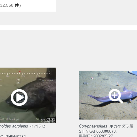
32,558
件）
03:21
oides acrolepis
イバラヒ
Coryphaenoides
ホカケダラ属
SHINKAI 6500#0673.
撮影日: 2002/05/27
OLPHIN#0232.