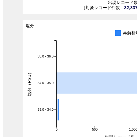
出現レコード
（対象レコード件数：
32,33
塩分
再解析
35.0 - 36.0
塩分（PSU）
34.0 - 35.0
33.0 - 34.0
0
500
1,00
出現レコード数