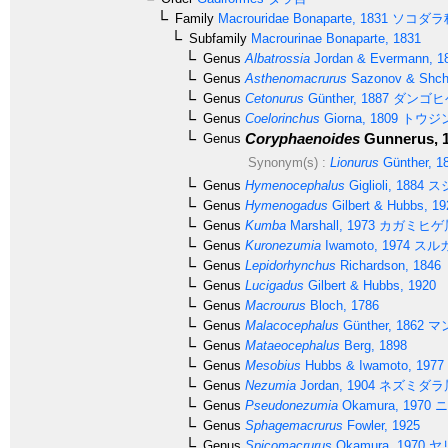
Family
Macrouridae
Bonaparte, 1831
ソコダラ
Subfamily
Macrourinae
Bonaparte, 1831
Genus
Albatrossia
Jordan & Evermann, 1
Genus
Asthenomacrurus
Sazonov & Shch
Genus
Cetonurus
Günther, 1887
ダンゴヒ
Genus
Coelorinchus
Giorna, 1809
トウジ
Coryphaenoides
Gunnerus, 
Genus
Synonym(s) :
Lionurus
Günther, 1
Genus
Hymenocephalus
Giglioli, 1884
ス
Genus
Hymenogadus
Gilbert & Hubbs, 19
Genus
Kumba
Marshall, 1973
カガミヒゲ
Genus
Kuronezumia
Iwamoto, 1974
スル
Genus
Lepidorhynchus
Richardson, 1846
Genus
Lucigadus
Gilbert & Hubbs, 1920
Genus
Macrourus
Bloch, 1786
Genus
Malacocephalus
Günther, 1862
マ
Genus
Mataeocephalus
Berg, 1898
Genus
Mesobius
Hubbs & Iwamoto, 1977
Genus
Nezumia
Jordan, 1904
ネズミダラ
Genus
Pseudonezumia
Okamura, 1970
ニ
Genus
Sphagemacrurus
Fowler, 1925
Genus
Spicomacrurus
Okamura, 1970
ヤ