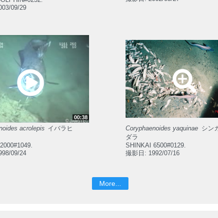
03/09/29
00:38
oides acrolepis
イバラヒ
Coryphaenoides yaquinae
シン
ダラ
2000#1049.
SHINKAI 6500#0129.
98/09/24
撮影日: 1992/07/16
More...