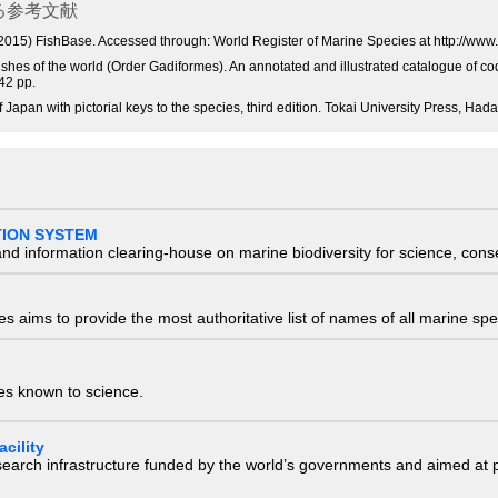
る参考文献
s. (2015) FishBase. Accessed through: World Register of Marine Species at http://
fishes of the world (Order Gadiformes). An annotated and illustrated catalogue of c
42 pp.
f Japan with pictorial keys to the species, third edition. Tokai University Press, H
TION SYSTEM
nd information clearing-house on marine biodiversity for science, con
 aims to provide the most authoritative list of names of all marine spec
ies known to science.
cility
research infrastructure funded by the world’s governments and aimed a