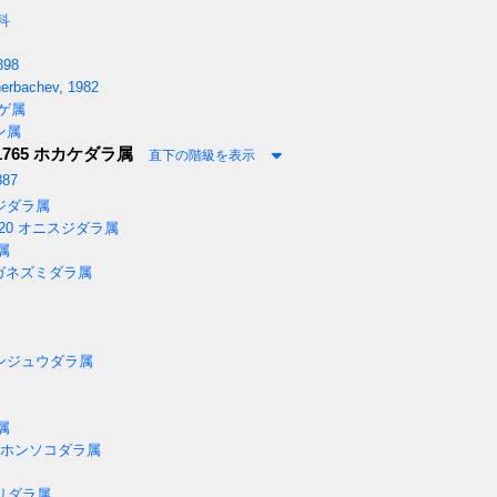
科
898
erbachev, 1982
ゲ属
ン属
1765
ホカケダラ属
直下の階級を表示
887
ジダラ属
20
オニスジダラ属
属
ガネズミダラ属
ンジュウダラ属
属
ホンソコダラ属
リダラ属