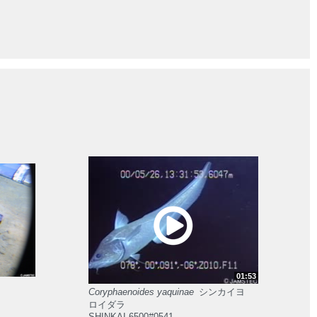
01:53
Coryphaenoides yaquinae
シンカイヨ
ロイダラ
SHINKAI 6500#0541.