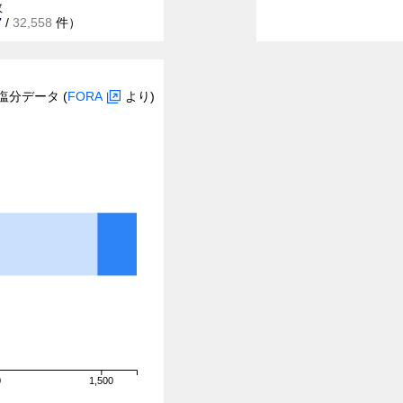
数
7
/
32,558
件）
塩分データ (
FORA
より)
0
1,500