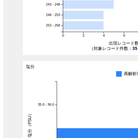
243 - 248
248 - 253
253 - 258
0
2
4
6
出現レコード
（対象レコード件数：
35
塩分
再解析
35.0 - 36.0
塩分（PSU）