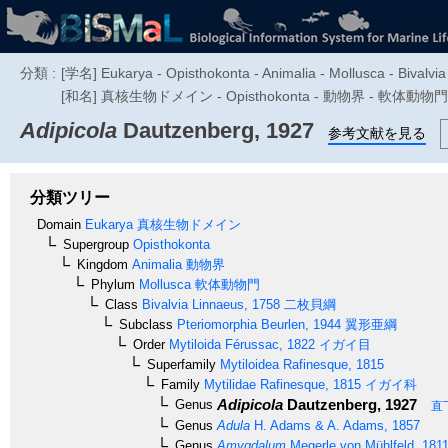
分類 :
[学名] Eukarya - Opisthokonta - Animalia - Mollusca - Bivalvia -
[和名] 真核生物ドメイン - Opisthokonta - 動物界 - 軟体動物門 
Adipicola
Dautzenberg, 1927
参考文献を見る
分類ツリー
Domain
Eukarya
真核生物ドメイン
Supergroup
Opisthokonta
Kingdom
Animalia
動物界
Phylum
Mollusca
軟体動物門
Class
Bivalvia
Linnaeus, 1758
二枚貝綱
Subclass
Pteriomorphia
Beurlen, 1944
翼形亜綱
Order
Mytiloida
Férussac, 1822
イガイ目
Superfamily
Mytiloidea
Rafinesque, 1815
Family
Mytilidae
Rafinesque, 1815
イガイ科
Adipicola
Dautzenberg, 1927
Genus
直
Genus
Adula
H. Adams & A. Adams, 1857
Genus
Amygdalum
Megerle von Mühlfeld, 181