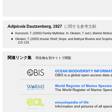
Adipicola
Dautzenberg, 1927
に関する参考文献
●
Kurozumi, T. (2000) Family Mytilidae. In: Okutani, T. (ed.), Marine Moll
●
Okutani, T. (2005) Insular Shelf, Slope, and Bathyal Bivalve and Sc
115-135.
関連リンク集
同生物を別サイトで閲覧
OCEAN BIODIVERSITY INFORMA
OBIS is a global open-access data a
World Register of Marine Species
The World Register of Marine Species
encyclopedia of life
Information and pictures of all spec