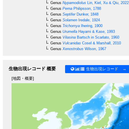
Genus
Nypamodiolus
Lin, Kiel, Xu & Qiu, 2022
Genus
Perna
Philipsson, 1788
Genus
Septifer
Dunker, 1848
Genus
Solamen
Iredale, 1924
Genus
Trichomya
Ihering, 1900
Genus
Urumella
Hayami & Kase, 1993
Genus
Vilasina
Bartsch in Scarlato, 1960
Genus
Vulcanidas
Cosel & Marshall, 2010
Genus
Xenostrobus
Wilson, 1967
生物出現レコード 概要
生物出現レコード →
[地図・概要]