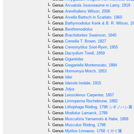
Genus
Arcuatula
Jousseaume in Lamy, 1919
Genus
Arenifodiens
Wilson, 2006
Genus
Arvella
Bartsch in Scarlato, 1960
Genus
Bathymodiolus
Kenk & B. R. Wilson, 1
Genus
Benthomodiolus
Genus
Brachidontes
Swainson, 1840
Genus
Crenella
T. Brown, 1827
Genus
Crenomytilus
Soot-Ryen, 1955
Genus
Dacrydium
Torell, 1859
Genus
Gigantidas
Genus
Gregariella
Monterosato, 1884
Genus
Hormomya
Mörch, 1853
Genus
Idas
Genus
Idasola
Iredale, 1915
Genus
Jolya
Genus
Leiosolenus
Carpenter, 1857
Genus
Limnoperna
Rochebrune, 1882
Genus
Lithophaga
Röding, 1798
シギノハシ属
Genus
Modiolus
Lamarck, 1799
Genus
Musculista
Yamamoto & Habe, 1958
Genus
Musculus
Röding, 1798
Genus
Mytilus
Linnaeus, 1758
イガイ属