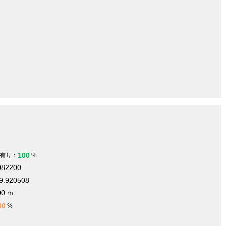
100
有り：
%
082200
9.920508
00 m
00
%