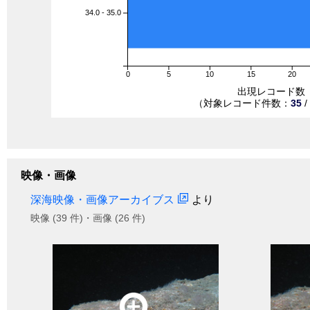
34.0 - 35.0
0
5
10
15
20
出現レコード数
（対象レコード件数：
35
/
映像・画像
深海映像・画像アーカイブス
より
映像 (39 件)・画像 (26 件)