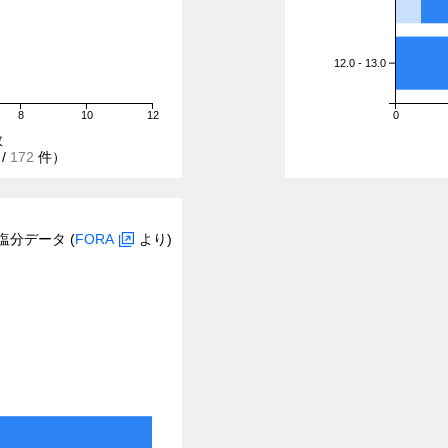
12.0 - 13.0
8
10
12
0
数
/
172
件）
塩分データ (
FORA
より)