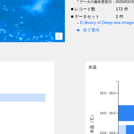
* データの最終更新日：2026/03/19
■ レコード数
172 件
■ データセット
2 件
E-library of Deep-sea Ima
全て表示
i
水温
15.0 - 16.0
14.0 - 15.0
水温（℃）
13.0 - 14.0