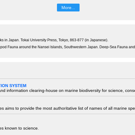
More...
usks in Japan. Tokai University Press, Tokyo, 863-877 (in Japanese).
aphopod Fauna around the Nansei Islands, Southwestern Japan. Deep-Sea Fauna an
TION SYSTEM
nd information clearing-house on marine biodiversity for science, con
 aims to provide the most authoritative list of names of all marine spec
ies known to science.