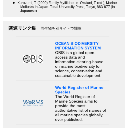
●
Kurozumi, T. (2000) Family Mytilidae. In: Okutani, T. (ed.), Marine
Mollusks in Japan. Tokai University Press, Tokyo, 863-877 (in
Japanese).
関連リンク集
同生物を別サイトで閲覧
OCEAN BIODIVERSITY
INFORMATION SYSTEM
OBIS is a global open-
access data and
information clearing-house
on marine biodiversity for
science, conservation and
sustainable development.
World Register of Marine
Species
The World Register of
Marine Species aims to
provide the most
authoritative list of names of
all marine species globally,
ever published.