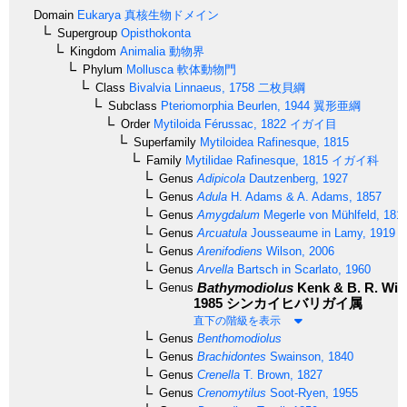
Domain
Eukarya
真核生物ドメイン
Supergroup
Opisthokonta
Kingdom
Animalia
動物界
Phylum
Mollusca
軟体動物門
Class
Bivalvia
Linnaeus, 1758
二枚貝綱
Subclass
Pteriomorphia
Beurlen, 1944
翼形亜綱
Order
Mytiloida
Férussac, 1822
イガイ目
Superfamily
Mytiloidea
Rafinesque, 1815
Family
Mytilidae
Rafinesque, 1815
イガイ科
Genus
Adipicola
Dautzenberg, 1927
Genus
Adula
H. Adams & A. Adams, 1857
Genus
Amygdalum
Megerle von Mühlfeld, 181
Genus
Arcuatula
Jousseaume in Lamy, 1919
Genus
Arenifodiens
Wilson, 2006
Genus
Arvella
Bartsch in Scarlato, 1960
Bathymodiolus
Kenk & B. R. Wil
Genus
1985
シンカイヒバリガイ属
直下の階級を表示
Genus
Benthomodiolus
Genus
Brachidontes
Swainson, 1840
Genus
Crenella
T. Brown, 1827
Genus
Crenomytilus
Soot-Ryen, 1955