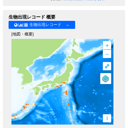
生物出現レコード 概要
生物出現レコード →
[地図・概要]
+
–
⤢
i