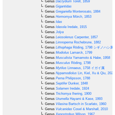
Genus
Dacrydium
Torell, 1859
Genus
Gigantidas
Genus
Gregariella
Monterosato, 1884
Genus
Hormomya
Mörch, 1853
Genus
Idas
Genus
Idasola
Iredale, 1915
Genus
Jolya
Genus
Leiosolenus
Carpenter, 1857
Genus
Limnoperna
Rochebrune, 1882
Genus
Lithophaga
Röding, 1798
シギノハシ属
Genus
Modiolus
Lamarck, 1799
Genus
Musculista
Yamamoto & Habe, 1958
Genus
Musculus
Röding, 1798
Genus
Mytilus
Linnaeus, 1758
イガイ属
Genus
Nypamodiolus
Lin, Kiel, Xu & Qiu, 2022
Genus
Perna
Philipsson, 1788
Genus
Septifer
Dunker, 1848
Genus
Solamen
Iredale, 1924
Genus
Trichomya
Ihering, 1900
Genus
Urumella
Hayami & Kase, 1993
Genus
Vilasina
Bartsch in Scarlato, 1960
Genus
Vulcanidas
Cosel & Marshall, 2010
Genus
Xenostrobus
Wilson, 1967