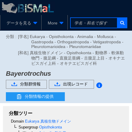
データを見る
More
分類 :
[学名] Eukarya - Opisthokonta - Animalia - Mollusca -
Gastropoda - Orthogastropoda - Vetigastropoda -
Pleurotomarioidea - Pleurotomariidae
[和名] 真核生物ドメイン - Opisthokonta - 動物界 - 軟体動
物門 - 腹足綱 - 直腹足亜綱 - 古腹足上目 - オキナエ
ビスガイ上科 - オキナエビスガイ科
Bayerotrochus
分類群情報
出現レコード
分類情報の提供
分類ツリー
Domain
Eukarya
真核生物ドメイン
Supergroup
Opisthokonta