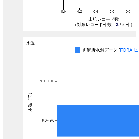
0.0
0.2
0.4
0.6
0.8
出現レコード数
（対象レコード件数：
2
/
5
件）
水温
再解析水温データ (
FORA
9.0 - 10.0
水温（℃）
8.0 - 9.0