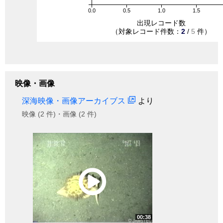
0.0
0.5
1.0
1.5
出現レコード数
（対象レコード件数：
2
/
5
件）
映像・画像
深海映像・画像アーカイブス
より
映像 (2 件)・画像 (2 件)
00:38