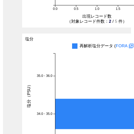
0.0
0.5
1.0
1.5
出現レコード数
（対象レコード件数：
2
/
5
件）
塩分
再解析塩分データ (
FORA
35.0 - 36.0
塩分（PSU）
34.0 - 35.0