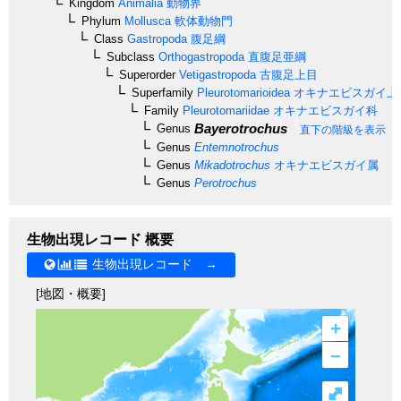
Kingdom
Animalia
動物界
Phylum
Mollusca
軟体動物門
Class
Gastropoda
腹足綱
Subclass
Orthogastropoda
直腹足亜綱
Superorder
Vetigastropoda
古腹足上目
Superfamily
Pleurotomarioidea
オキナエビスガイ上
Family
Pleurotomariidae
オキナエビスガイ科
Bayerotrochus
Genus
直下の階級を表示
Genus
Entemnotrochus
Genus
Mikadotrochus
オキナエビスガイ属
Genus
Perotrochus
生物出現レコード 概要
生物出現レコード →
[地図・概要]
+
–
⤢