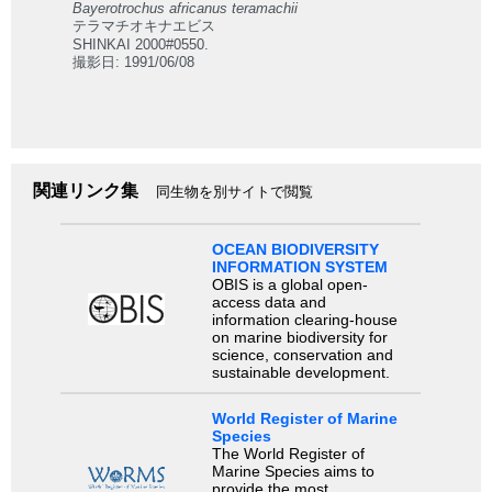
Bayerotrochus africanus teramachii
テラマチオキナエビス
SHINKAI 2000#0550.
撮影日: 1991/06/08
関連リンク集
同生物を別サイトで閲覧
OCEAN BIODIVERSITY
INFORMATION SYSTEM
OBIS is a global open-
access data and
information clearing-house
on marine biodiversity for
science, conservation and
sustainable development.
World Register of Marine
Species
The World Register of
Marine Species aims to
provide the most