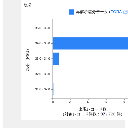
塩分
再解析塩分データ (
FORA
35.0 - 36.0
34.0 - 35.0
塩分（PSU）
33.0 - 34.0
32.0 - 33.0
31.0 - 32.0
0
20
40
60
80
出現レコード数
（対象レコード件数：
97
/
728
件）