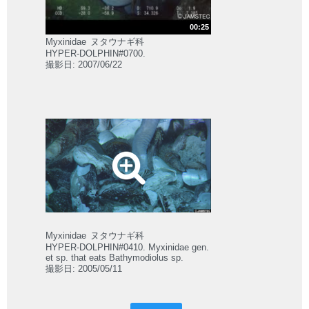
00:25
Myxinidae
ヌタウナギ科
HYPER-DOLPHIN#0700.
撮影日: 2007/06/22
Myxinidae
ヌタウナギ科
HYPER-DOLPHIN#0410. Myxinidae gen.
et sp. that eats Bathymodiolus sp.
撮影日: 2005/05/11