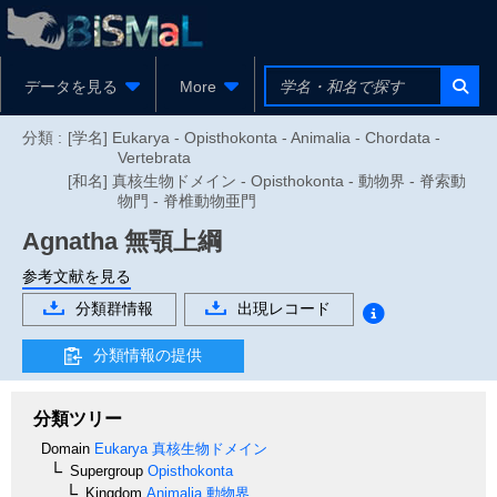
データを見る
More
分類 :
[学名] Eukarya - Opisthokonta - Animalia - Chordata -
Vertebrata
[和名] 真核生物ドメイン - Opisthokonta - 動物界 - 脊索動
物門 - 脊椎動物亜門
Agnatha
無顎上綱
参考文献を見る
分類群情報
出現レコード
分類情報の提供
分類ツリー
Domain
Eukarya
真核生物ドメイン
Supergroup
Opisthokonta
Kingdom
Animalia
動物界