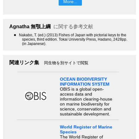
More...
Agnatha
無顎上綱
に関する参考文献
●
Nakabo, T. (ed.) (2013) Fishes of Japan with pictorial keys to the
species, third edition. Tokai University Press, Hadano, 2428pp.
(in Japanese).
関連リンク集
同生物を別サイトで閲覧
OCEAN BIODIVERSITY
INFORMATION SYSTEM
OBIS is a global open-
access data and
information clearing-house
on marine biodiversity for
science, conservation and
sustainable development.
World Register of Marine
Species
The World Register of