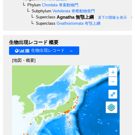
Phylum
Chordata
脊索動物門
Subphylum
Vertebrata
脊椎動物亜門
Agnatha
無顎上綱
Superclass
直下の階級を表示
Superclass
Gnathostomata
有顎上綱
生物出現レコード 概要
生物出現レコード →
[地図・概要]
+
–
⤢