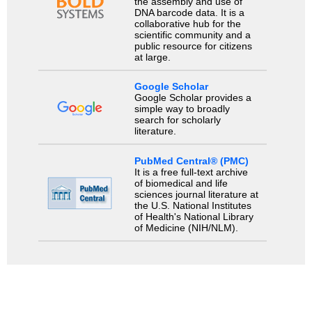
the assembly and use of
DNA barcode data. It is a
collaborative hub for the
scientific community and a
public resource for citizens
at large.
Google Scholar
Google Scholar provides a
simple way to broadly
search for scholarly
literature.
PubMed Central® (PMC)
It is a free full-text archive
of biomedical and life
sciences journal literature at
the U.S. National Institutes
of Health's National Library
of Medicine (NIH/NLM).