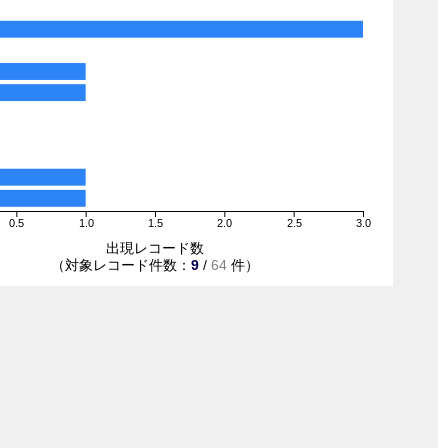
0.5
1.0
1.5
2.0
2.5
3.0
出現レコード数
（対象レコード件数：
9
/
64
件）