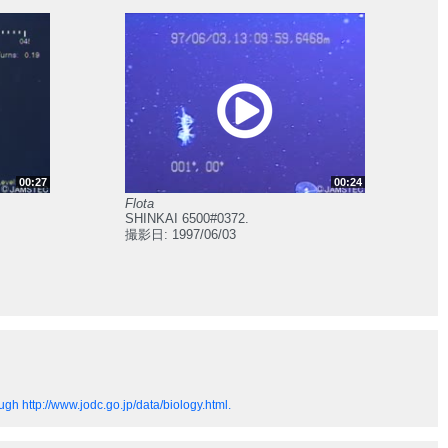
00:27
00:24
Flota
SHINKAI 6500#0372.
撮影日: 1997/06/03
gh http://www.jodc.go.jp/data/biology.html.