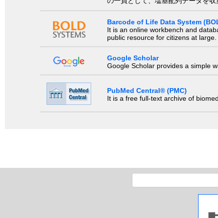
の一員として、塩基配列データを収
Barcode of Life Data System (BO
It is an online workbench and datab
public resource for citizens at large.
Google Scholar
Google Scholar provides a simple way
PubMed Central® (PMC)
It is a free full-text archive of biom