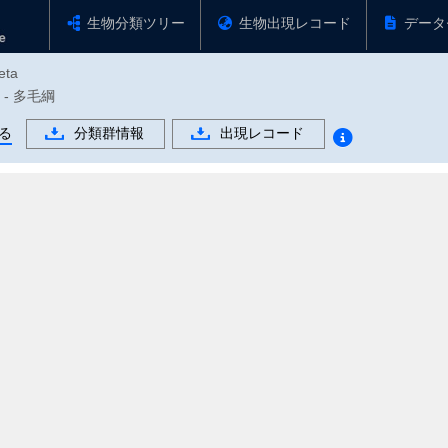
生物分類ツリー
生物出現レコード
データ
eta
 - 多毛綱
る
分類群情報
出現レコード