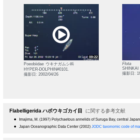
00:22
Flota
Poeobiidae
ウキナガムシ科
SHINKAI 
HYPER-DOLPHIN#0101.
撮影日: 19
撮影日: 2002/04/26
Flabelligerida
ハボウキゴカイ目
に関する参考文献
●
Imajima, M. (1997) Polychaetous annelids of Suruga Bay, central Jap
●
Japan Oceanographic Data Center (2002)
JODC taxonomic code of mar