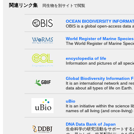
関連リンク集
同生物を別サイトで閲覧
OCEAN BIODIVERSITY INFORMA
OBIS is a global open-access data a
World Register of Marine Species
The World Register of Marine Species
encyclopedia of life
Information and pictures of all spec
Global Biodiversity Information Fa
It is an international network and 
data about all types of life on Earth.
uBio
It is an initiative within the scienc
names of all living (and once-living
DNA Data Bank of Japan
生命科学の研究活動をサポートするために、国際塩基