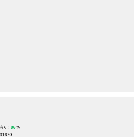
96
有り：
%
431670