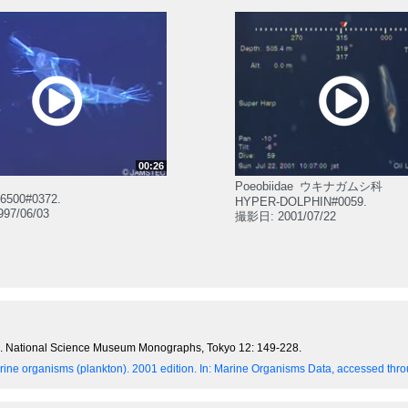
00:26
Poeobiidae
ウキナガムシ科
6500#0372.
HYPER-DOLPHIN#0059.
97/06/03
撮影日: 2001/07/22
an. National Science Museum Monographs, Tokyo 12: 149-228.
ine organisms (plankton). 2001 edition.
In: Marine Organisms Data, accessed throu