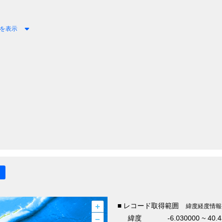
を表示
+
■ レコード取得範囲
緯度経度情報
–
緯度
-6.030000 ~ 40.