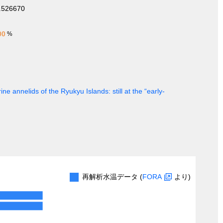
.526670
00
%
ine annelids of the Ryukyu Islands: still at the “early-
再解析水温データ (
FORA
より)