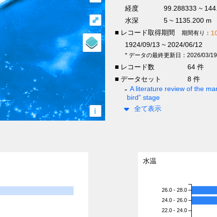
経度
99.288333 ~ 144
⤢
水深
5 ~ 1135.200 m
■ レコード取得期間
1
期間有り：
1924/09/13 ~ 2024/06/12
* データの最終更新日：2026/03/19
■ レコード数
64 件
■ データセット
8 件
A literature review of the mar
bird” stage
全て表示
i
水温
26.0 - 28.0
24.0 - 26.0
22.0 - 24.0