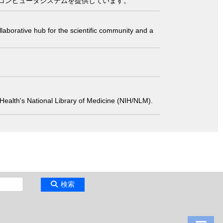
コンピュータシステムを提供しています。
laborative hub for the scientific community and a
 of Health's National Library of Medicine (NIH/NLM).
検索