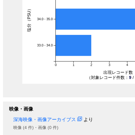
塩分（PSU）
34.0 - 35.0
33.0 - 34.0
0
1
2
3
4
出現レコード数
（対象レコード件数：
9
/
映像・画像
深海映像・画像アーカイブス
より
映像 (4 件)・画像 (0 件)