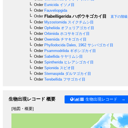
Order
Eunicida
イソメ目
Order
Fauveliopgida
Flabelligerida
ハボウキゴカイ目
Order
直下の階級
Order
Myzostomida
スイクチムシ目
Order
Opheliida
オフェリアゴカイ目
Order
Orbiniida
ホコサキゴカイ目
Order
Oweniida
チマキゴカイ目
Order
Phyllodocida
Dales, 1962
サシバゴカイ目
Order
Psammodrilida
ギボシゴカイ目
Order
Sabellida
ケヤリムシ目
Order
Spintherida
ヒレアシゴカイ目
Order
Spionida
スピオ目
Order
Sternaspida
ダルマゴカイ目
Order
Terebellida
フサゴカイ目
生物出現レコード 概要
生物出現レコード →
[地図・概要]