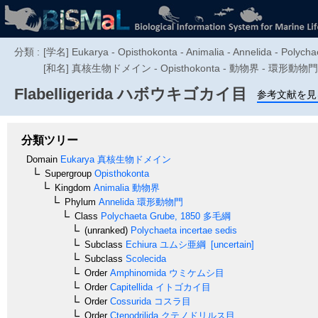
分類 :
[学名] Eukarya - Opisthokonta - Animalia - Annelida - Polycha
[和名] 真核生物ドメイン - Opisthokonta - 動物界 - 環形動物門
Flabelligerida
ハボウキゴカイ目
参考文献を見
分類ツリー
Domain
Eukarya
真核生物ドメイン
Supergroup
Opisthokonta
Kingdom
Animalia
動物界
Phylum
Annelida
環形動物門
Class
Polychaeta
Grube, 1850
多毛綱
(unranked)
Polychaeta incertae sedis
Subclass
Echiura
ユムシ亜綱
[uncertain]
Subclass
Scolecida
Order
Amphinomida
ウミケムシ目
Order
Capitellida
イトゴカイ目
Order
Cossurida
コスラ目
Order
Ctenodrilida
クテノドリルス目