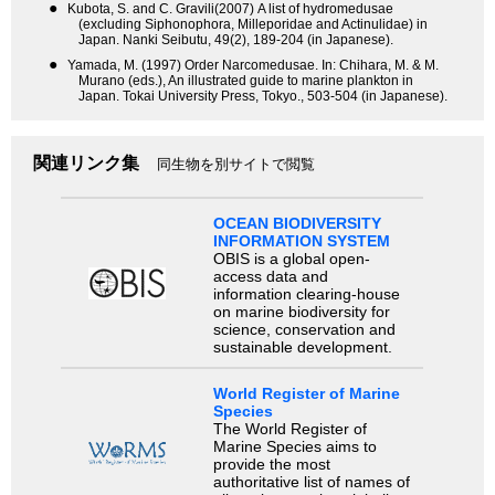
●
Kubota, S. and C. Gravili(2007) A list of hydromedusae
(excluding Siphonophora, Milleporidae and Actinulidae) in
Japan. Nanki Seibutu, 49(2), 189-204 (in Japanese).
●
Yamada, M. (1997) Order Narcomedusae. In: Chihara, M. & M.
Murano (eds.), An illustrated guide to marine plankton in
Japan. Tokai University Press, Tokyo., 503-504 (in Japanese).
関連リンク集
同生物を別サイトで閲覧
OCEAN BIODIVERSITY
INFORMATION SYSTEM
OBIS is a global open-
access data and
information clearing-house
on marine biodiversity for
science, conservation and
sustainable development.
World Register of Marine
Species
The World Register of
Marine Species aims to
provide the most
authoritative list of names of