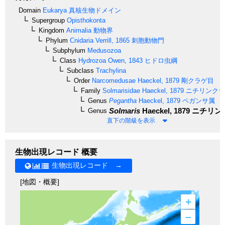
Domain
Eukarya
真核生物ドメイン
Supergroup
Opisthokonta
Kingdom
Animalia
動物界
Phylum
Cnidaria
Verrill, 1865
刺胞動物門
Subphylum
Medusozoa
Class
Hydrozoa
Owen, 1843
ヒドロ虫綱
Subclass
Trachylina
Order
Narcomedusae
Haeckel, 1879
剛クラゲ目
Family
Solmarisidae
Haeckel, 1879
ニチリンクラ
Genus
Pegantha
Haeckel, 1879
ペガンサ属
Solmaris
Haeckel, 1879
ニチリン
Genus
直下の階級を表示
生物出現レコード 概要
生物出現レコード →
[地図・概要]
+
–