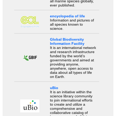
all marine species globally,
ever published.
encyclopedia of life
Information and pictures of
all species known to
science.
Global Biodiversity
Information Facility
It is an international network
and research infrastructure
funded by the world’s
governments and aimed at
providing anyone,
anywhere, open access to
data about all types of life
on Earth.
uBio
It is an initiative within the
science library community
to join international efforts
to create and utilize a
comprehensive and
collaborative catalog of