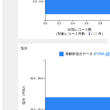
5.0 - 6.0
0.0
0.2
0.4
0.6
0.8
出現レコード数
（対象レコード件数：
1
/
11
件）
塩分
再解析塩分データ (
FORA
35.0 - 36.0
塩分（PSU）
34.0 - 35.0