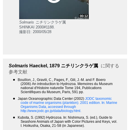
00:12
Solmaris
ニチリンクラゲ属
SHINKAI 2000#1188.
撮影日: 2000/05/28
Solmaris
Haeckel, 1879
ニチリンクラゲ属
に関する
参考文献
●
Bouillon, J., Gravili, C., Pages, F., Gili, J.-M. and F. Boero
(2006) An introduction to Hydrozoa. Memoires du Museum
national d'Histoire naturelle Tome 194, Publications
Scientifiques du Museum, Paris, 591 pp.
●
Japan Oceanographic Data Center (2002)
JODC taxonomic
code of marine organisms (plankton). 2001 edition.
In: Marine
Organisms Data, accessed through
http://www.jodc.go.jp/data/biology.html.
●
Kubota, S. (1992) Hydrozoa. In: Nishimura, S. (ed.), Guide to
Seashore Animals of Japan with Color Pictures and Keys, vol.
I. Hoikusha, Osaka, 21-58 (in Japanese).