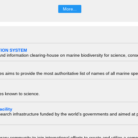
More...
TION SYSTEM
nd information clearing-house on marine biodiversity for science, con
 aims to provide the most authoritative list of names of all marine spec
ies known to science.
cility
research infrastructure funded by the world’s governments and aimed a
e library community to join international efforts to create and utilize a 