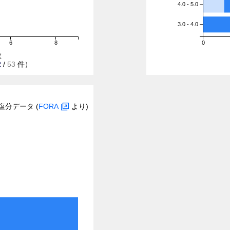
4.0 - 5.0
3.0 - 4.0
6
8
0
数
2
/
53
件）
塩分データ (
FORA
より)