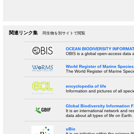
関連リンク集
同生物を別サイトで閲覧
OCEAN BIODIVERSITY INFORMA
OBIS is a global open-access data a
World Register of Marine Species
The World Register of Marine Species
encyclopedia of life
Information and pictures of all spec
Global Biodiversity Information Fa
It is an international network and 
data about all types of life on Earth.
uBio
It is an initiative within the scienc