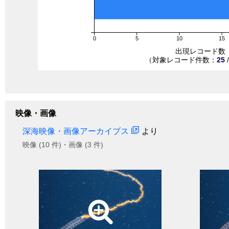
0
5
10
15
出現レコード数
（対象レコード件数：
25
映像・画像
深海映像・画像アーカイブス
より
映像 (10 件)・画像 (3 件)