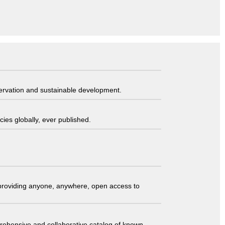
servation and sustainable development.
ies globally, ever published.
t providing anyone, anywhere, open access to
comprehensive and collaborative catalog of known