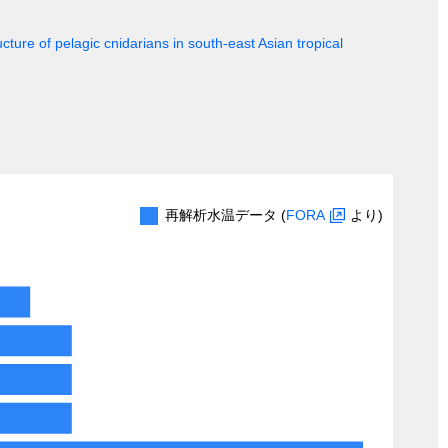
cture of pelagic cnidarians in south-east Asian tropical
再解析水温データ (
FORA
より)