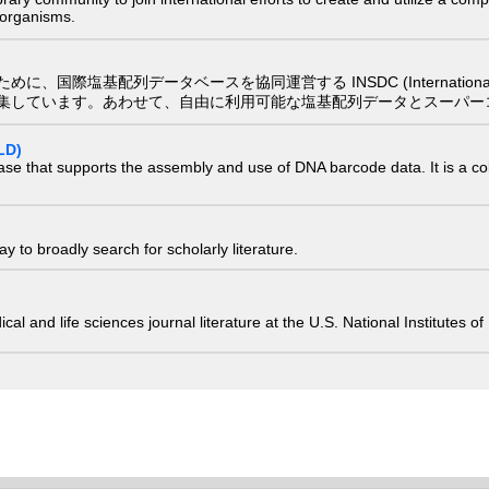
) organisms.
配列データベースを協同運営する INSDC (International Nucleotide
集しています。あわせて、自由に利用可能な塩基配列データとスーパー
LD)
ase that supports the assembly and use of DNA barcode data. It is a col
 to broadly search for scholarly literature.
edical and life sciences journal literature at the U.S. National Institutes