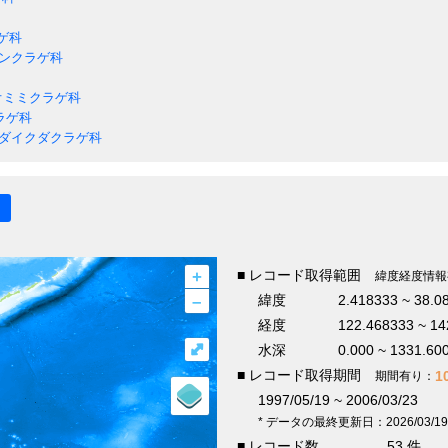
ゲ科
ンクラゲ科
オミミクラゲ科
ラゲ科
ダイクダクラゲ科
+
■ レコード取得範囲
緯度経度情報
–
緯度
2.418333 ~ 38.0
経度
122.468333 ~ 14
⤢
水深
0.000 ~ 1331.60
■ レコード取得期間
1
期間有り：
1997/05/19 ~ 2006/03/23
* データの最終更新日：2026/03/19
■ レコード数
53 件