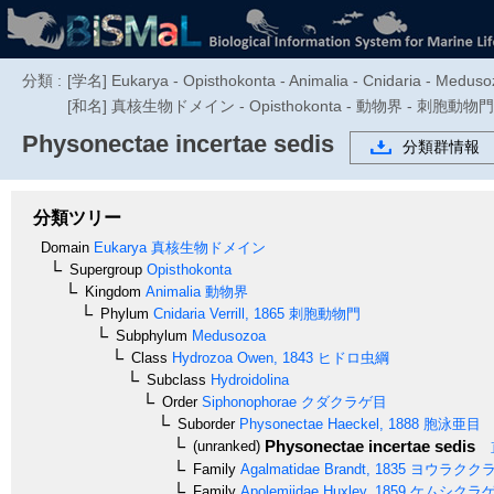
分類 :
[学名] Eukarya - Opisthokonta - Animalia - Cnidaria - Meduso
[和名] 真核生物ドメイン - Opisthokonta - 動物界 - 刺胞動物門 -
Physonectae incertae sedis
分類群情報
分類ツリー
Domain
Eukarya
真核生物ドメイン
Supergroup
Opisthokonta
Kingdom
Animalia
動物界
Phylum
Cnidaria
Verrill, 1865
刺胞動物門
Subphylum
Medusozoa
Class
Hydrozoa
Owen, 1843
ヒドロ虫綱
Subclass
Hydroidolina
Order
Siphonophorae
クダクラゲ目
Suborder
Physonectae
Haeckel, 1888
胞泳亜目
Physonectae incertae sedis
(unranked)
Family
Agalmatidae
Brandt, 1835
ヨウラクク
Family
Apolemiidae
Huxley, 1859
ケムシクラ