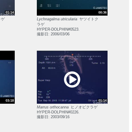
01:14
00:36
ラゲ
Lychnagalma utricularia
ヤツイトク
ラゲ
HYPER-DOLPHIN#0523.
撮影日: 2006/03/06
03:18
01:14
Marrus orthocanna
ヒノオビクラゲ
HYPER-DOLPHIN#0226.
撮影日: 2003/09/16