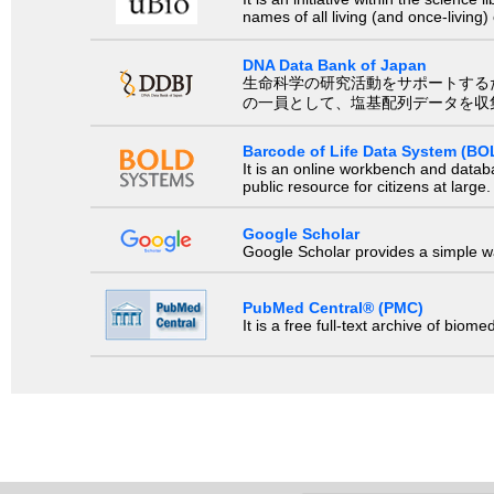
names of all living (and once-living
DNA Data Bank of Japan
生命科学の研究活動をサポートするために、国際塩基
の一員として、塩基配列データを収
Barcode of Life Data System (BO
It is an online workbench and datab
public resource for citizens at large.
Google Scholar
Google Scholar provides a simple way
PubMed Central® (PMC)
It is a free full-text archive of biom