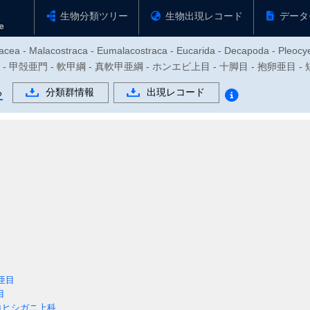
生物分類ツリー
生物出現レコード
データ
tacea - Malacostraca - Eumalacostraca - Eucarida - Decapoda - Pleoc
物門 - 甲殻亜門 - 軟甲綱 - 真軟甲亜綱 - ホンエビ上目 - 十脚目 - 抱卵亜目 
る
分類群情報
出現レコード
亜目
目
コヒシガニ上科