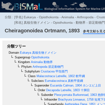
分類 :
[学名] Eukarya - Opisthokonta - Animalia - Arthropoda - Crus
[和名] 真核生物ドメイン - Opisthokonta - 動物界 - 節足動
Cheiragonoidea
Ortmann, 1893
参考文献を見
分類ツリー
Domain
Eukarya
真核生物ドメイン
Supergroup
Opisthokonta
Kingdom
Animalia
動物界
Phylum
Arthropoda
節足動物門
Subphylum
Crustacea
甲殻亜門
Class
Malacostraca
Latreille, 1802
軟甲綱
Subclass
Eumalacostraca
真軟甲亜綱
Superorder
Eucarida
Calman, 1904
ホンエビ上目
Order
Decapoda
Latreille, 1803
十脚目
Suborder
Pleocyemata
Burkenroad, 1963
抱卵
Infraorder
Brachyura
Linnaeus, 1758
短尾下
Superfamily
Aethroidea
Dana, 1851
メン