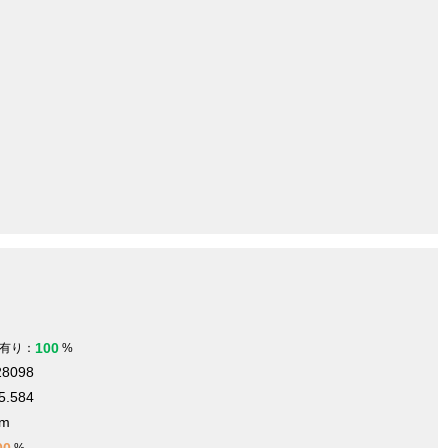
100
有り：
%
28098
5.584
 m
00
%