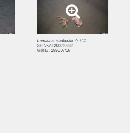
Erimacrus isenbeckii
ケガニ
SHINKAI 2000#0882.
撮影日: 1996/07/16