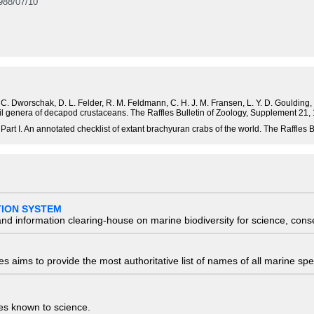
88/07/10
. C. Dworschak, D. L. Felder, R. M. Feldmann, C. H. J. M. Fransen, L. Y. D. Goulding, R
ssil genera of decapod crustaceans. The Raffles Bulletin of Zoology, Supplement 21,
Part I. An annotated checklist of extant brachyuran crabs of the world. The Raffles B
TION SYSTEM
nd information clearing-house on marine biodiversity for science, con
 aims to provide the most authoritative list of names of all marine spec
ies known to science.