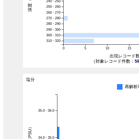
深度（m）
240 - 250
250 - 260
260 - 270
270 - 280
280 - 290
290 - 300
300 - 310
310 - 320
0
5
10
15
出現レコード
（対象レコード件数：
5
塩分
再解析
35.0 - 36.0
塩分（PSU）
34.0 - 35.0