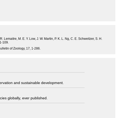
. Lemaitre, M. E. Y. Low, J. W. Martin, P. K. L. Ng, C. E. Schweitzer, S. H.
 1-109.
ulletin of Zoology, 17, 1-286.
servation and sustainable development.
ies globally, ever published.