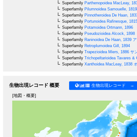
Superfamily
Parthenopoidea
MacLeay, 18
Superfamily
Pilumnoidea
Samouelle, 1819
Superfamily
Pinnotheroidea
De Haan, 183
Superfamily
Portunoidea
Rafinesque, 181
Superfamily
Potamoidea
Ortmann, 1896
Superfamily
Pseudozioidea
Alcock, 1898
Superfamily
Raninoidea
De Haan, 1839
ア
Superfamily
Retroplumoidea
Gill, 1894
Superfamily
Trapezioidea
Miers, 1886
サ
Superfamily
Trichopeltarioidea
Tavares & 
Superfamily
Xanthoidea
MacLeay, 1838
オ
生物出現レコード 概要
生物出現レコード →
[地図・概要]