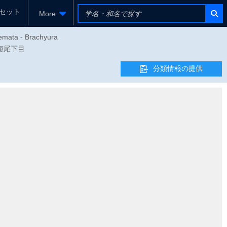
セット
More
yemata - Brachyura
- 短尾下目
分類情報の提供