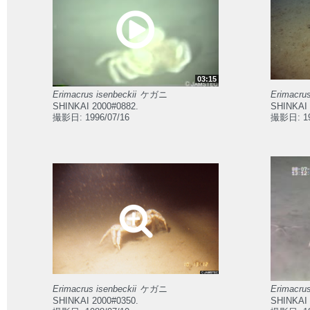
03:15
Erimacrus isenbeckii
ケガニ
Erimacrus
SHINKAI 2000#0882.
SHINKAI 
撮影日: 1996/07/16
撮影日: 19
Erimacrus isenbeckii
ケガニ
Erimacrus
SHINKAI 2000#0350.
SHINKAI 