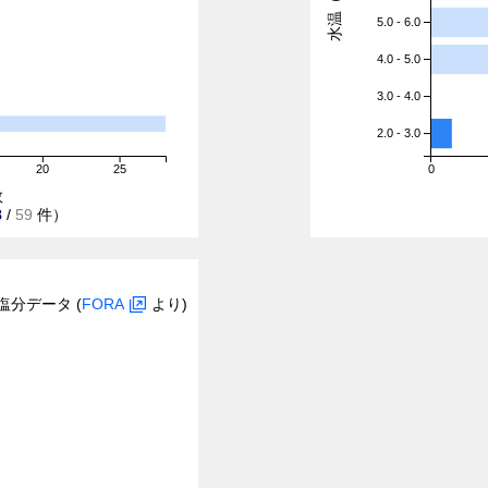
水温（℃）
5.0 - 6.0
4.0 - 5.0
3.0 - 4.0
2.0 - 3.0
20
25
0
数
8
/
59
件）
塩分データ (
FORA
より)