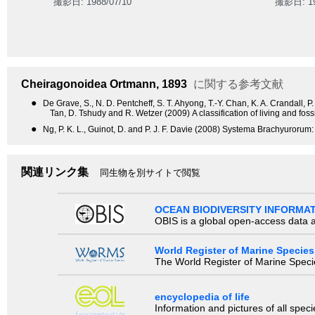
撮影日: 1988/07/10
撮影日: 19
Cheiragonoidea
Ortmann, 1893
に関する参考文献
●
De Grave, S., N. D. Pentcheff, S. T. Ahyong, T.-Y. Chan, K. A. Crandall, P
Tan, D. Tshudy and R. Wetzer (2009) A classification of living and fo
●
Ng, P. K. L., Guinot, D. and P. J. F. Davie (2008) Systema Brachyurorum: 
関連リンク集
同生物を別サイトで閲覧
OCEAN BIODIVERSITY INFORMA
OBIS is a global open-access data a
World Register of Marine Species
The World Register of Marine Species
encyclopedia of life
Information and pictures of all spec