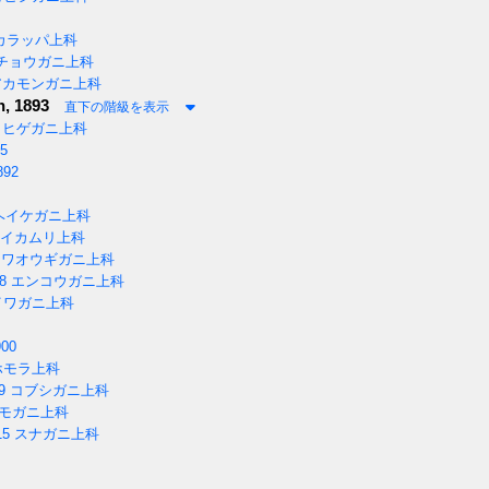
カラッパ上科
チョウガニ上科
カモンガニ上科
, 1893
直下の階級を表示
ヒゲガニ上科
75
892
ヘイケガニ上科
イカムリ上科
ワオウギガニ上科
8
エンコウガニ上科
ワガニ上科
900
モラ上科
9
コブシガニ上科
モガニ上科
15
スナガニ上科