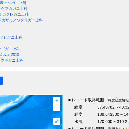
38
ヒシガニ上科
ケブカガニ上科
3
カクレガニ上科
5
ガザミ／ワタリガニ上科
サヒガニ上科
ンゴガニ上科
Cleva, 2010
ウギガニ上科
+
■ レコード取得範囲
緯度経度情報
–
緯度
37.49782 ~ 43.3
経度
139.643330 ~ 14
⤢
水深
170.000 ~ 310.2
■ レコード取得期間
1
期間有り：