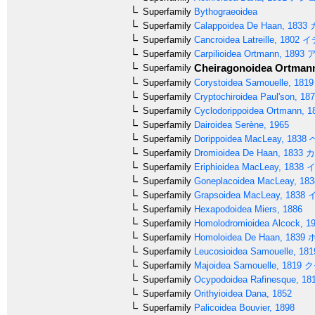
Superfamily
Bythograeoidea
Superfamily
Calappoidea
De Haan, 1833
Superfamily
Cancroidea
Latreille, 1802
イ
Superfamily
Carpilioidea
Ortmann, 1893
ア
Cheiragonoidea
Ortmann
Superfamily
Superfamily
Corystoidea
Samouelle, 1819
Superfamily
Cryptochiroidea
Paul'son, 18
Superfamily
Cyclodorippoidea
Ortmann, 1
Superfamily
Dairoidea
Serène, 1965
Superfamily
Dorippoidea
MacLeay, 1838
Superfamily
Dromioidea
De Haan, 1833
カ
Superfamily
Eriphioidea
MacLeay, 1838
イ
Superfamily
Goneplacoidea
MacLeay, 183
Superfamily
Grapsoidea
MacLeay, 1838
イ
Superfamily
Hexapodoidea
Miers, 1886
Superfamily
Homolodromioidea
Alcock, 1
Superfamily
Homoloidea
De Haan, 1839
ホ
Superfamily
Leucosioidea
Samouelle, 181
Superfamily
Majoidea
Samouelle, 1819
ク
Superfamily
Ocypodoidea
Rafinesque, 18
Superfamily
Orithyioidea
Dana, 1852
Superfamily
Palicoidea
Bouvier, 1898