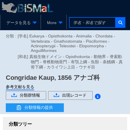
データを見る
More
分類 :
[学名] Eukarya - Opisthokonta - Animalia - Chordata -
Vertebrata - Gnathostomata - Pisciformes -
Actinopterygii - Teleostei - Elopomorpha -
Anguilliformes
[和名] 真核生物ドメイン - Opisthokonta - 動物界 - 脊索動
物門 - 脊椎動物亜門 - 有顎上綱 - 魚類 - 条鰭綱 - 真
骨下綱 - カライワシ上目 - ウナギ目
Congridae
Kaup, 1856
アナゴ科
参考文献を見る
分類群情報
出現レコード
分類情報の提供
分類ツリー