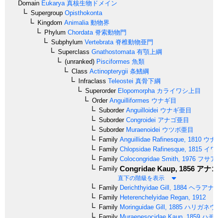
Domain
Eukarya
真核生物ドメイン
Supergroup
Opisthokonta
Kingdom
Animalia
動物界
Phylum
Chordata
脊索動物門
Subphylum
Vertebrata
脊椎動物亜門
Superclass
Gnathostomata
有顎上綱
(unranked)
Pisciformes
魚類
Class
Actinopterygii
条鰭綱
Infraclass
Teleostei
真骨下綱
Superorder
Elopomorpha
カライワシ上目
Order
Anguilliformes
ウナギ目
Suborder
Anguilloidei
ウナギ亜目
Suborder
Congroidei
アナゴ亜目
Suborder
Muraenoidei
ウツボ亜目
Family
Anguillidae
Rafinesque, 1810
ウナ
Family
Chlopsidae
Rafinesque, 1815
イワ
Family
Colocongridae
Smith, 1976
フサア
Congridae
Kaup, 1856
アナゴ
Family
直下の階級を表示
Family
Derichthyidae
Gill, 1884
ヘラアナ
Family
Heterenchelyidae
Regan, 1912
Family
Moringuidae
Gill, 1885
ハリガネウ
Family
Muraenesocidae
Kaup, 1859
ハモ