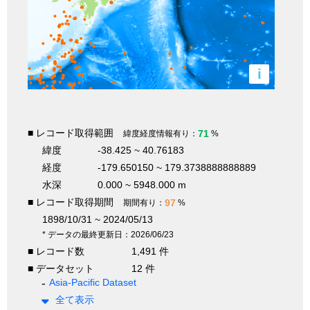
i
■ レコード取得範囲
71
緯度経度情報有り：
%
緯度
-38.425 ~ 40.76183
経度
-179.650150 ~ 179.3738888888889
水深
0.000 ~ 5948.000 m
■ レコード取得期間
97
期間有り：
%
1898/10/31 ~ 2024/05/13
* データの最終更新日：2026/06/23
■ レコード数
1,491 件
■ データセット
12 件
Asia-Pacific Dataset
全て表示