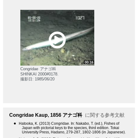
00:16
Congridae
アナゴ科
SHINKAI 2000#0178.
撮影日: 1985/06/20
Congridae
Kaup, 1856
アナゴ科
に関する参考文献
●
Hatooka, K. (2013) Congridae. In: Nakabo, T. (ed.), Fishes of
Japan with pictorial keys to the species, third edition. Tokai
University Press, Hadano, 279-287, 1802-1806 (in Japanese).