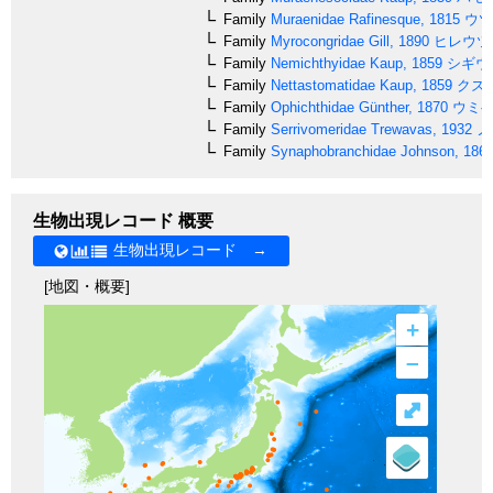
Family
Muraenidae
Rafinesque, 1815
ウツ
Family
Myrocongridae
Gill, 1890
ヒレウツ
Family
Nemichthyidae
Kaup, 1859
シギウ
Family
Nettastomatidae
Kaup, 1859
クズ
Family
Ophichthidae
Günther, 1870
ウミ
Family
Serrivomeridae
Trewavas, 1932
ノ
Family
Synaphobranchidae
Johnson, 186
生物出現レコード 概要
生物出現レコード →
[地図・概要]
+
–
⤢