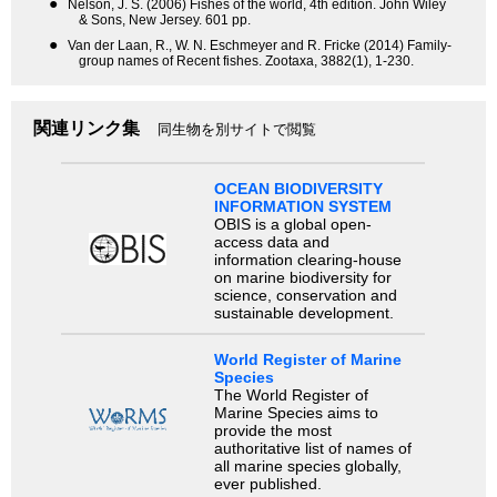
●
Nelson, J. S. (2006) Fishes of the world, 4th edition. John Wiley
& Sons, New Jersey. 601 pp.
●
Van der Laan, R., W. N. Eschmeyer and R. Fricke (2014) Family-
group names of Recent fishes. Zootaxa, 3882(1), 1-230.
関連リンク集
同生物を別サイトで閲覧
OCEAN BIODIVERSITY
INFORMATION SYSTEM
OBIS is a global open-
access data and
information clearing-house
on marine biodiversity for
science, conservation and
sustainable development.
World Register of Marine
Species
The World Register of
Marine Species aims to
provide the most
authoritative list of names of
all marine species globally,
ever published.