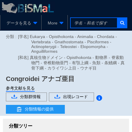
データを見る
More
分類 :
[学名] Eukarya - Opisthokonta - Animalia - Chordata -
Vertebrata - Gnathostomata - Pisciformes -
Actinopterygii - Teleostei - Elopomorpha -
Anguilliformes
[和名] 真核生物ドメイン - Opisthokonta - 動物界 - 脊索動
物門 - 脊椎動物亜門 - 有顎上綱 - 魚類 - 条鰭綱 - 真
骨下綱 - カライワシ上目 - ウナギ目
Congroidei
アナゴ亜目
参考文献を見る
分類群情報
出現レコード
分類情報の提供
分類ツリー