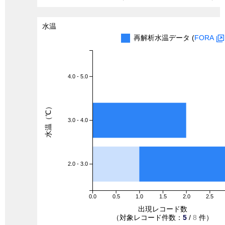
水温
再解析水温データ (
FORA
4.0 - 5.0
水温（℃）
3.0 - 4.0
2.0 - 3.0
0.0
0.5
1.0
1.5
2.0
2.5
出現レコード数
（対象レコード件数：
5
/
8
件）