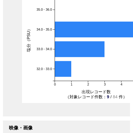
35.0 - 36.0
塩分（PSU）
34.0 - 35.0
33.0 - 34.0
32.0 - 33.0
0
1
2
3
4
出現レコード数
（対象レコード件数：
9
/
84
件）
映像・画像