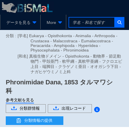
データを見る
More
分類 :
[学名] Eukarya - Opisthokonta - Animalia - Arthropoda -
Crustacea - Malacostraca - Eumalacostraca -
Peracarida - Amphipoda - Hyperiidea -
Physocephalata - Phronimoidea
[和名] 真核生物ドメイン - Opisthokonta - 動物界 - 節足動
物門 - 甲殻亜門 - 軟甲綱 - 真軟甲亜綱 - フクロエビ
上目 - 端脚目 - クラゲノミ亜目 - オオガシラ下目 -
ナガヒゲウミノミ上科
Phronimidae
Dana, 1853
タルマワシ
科
参考文献を見る
分類群情報
出現レコード
分類情報の提供