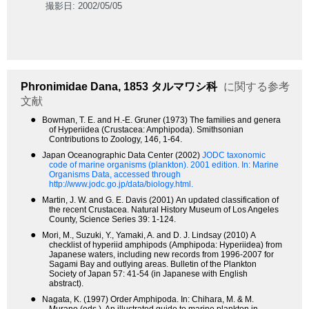
撮影日: 2002/05/05
Phronimidae
Dana, 1853
タルマワシ科
に関する参考
文献
●
Bowman, T. E. and H.-E. Gruner (1973) The families and genera
of Hyperiidea (Crustacea: Amphipoda). Smithsonian
Contributions to Zoology, 146, 1-64.
●
Japan Oceanographic Data Center (2002)
JODC taxonomic
code of marine organisms (plankton). 2001 edition.
In: Marine
Organisms Data, accessed through
http://www.jodc.go.jp/data/biology.html.
●
Martin, J. W. and G. E. Davis (2001) An updated classification of
the recent Crustacea. Natural History Museum of Los Angeles
County, Science Series 39: 1-124.
●
Mori, M., Suzuki, Y., Yamaki, A. and D. J. Lindsay (2010) A
checklist of hyperiid amphipods (Amphipoda: Hyperiidea) from
Japanese waters, including new records from 1996-2007 for
Sagami Bay and outlying areas. Bulletin of the Plankton
Society of Japan 57: 41-54 (in Japanese with English
abstract).
●
Nagata, K. (1997) Order Amphipoda. In: Chihara, M. & M.