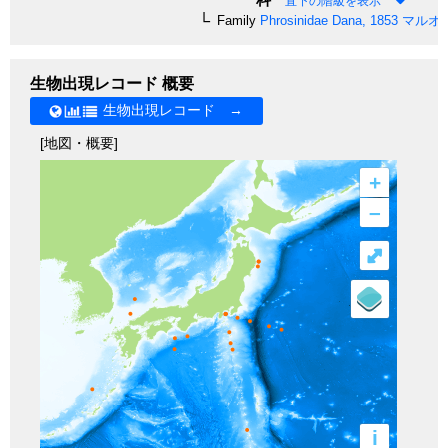
直下の階級を表示
Family
Phrosinidae
Dana, 1853
マルオ
生物出現レコード 概要
生物出現レコード →
[地図・概要]
+
–
⤢
i