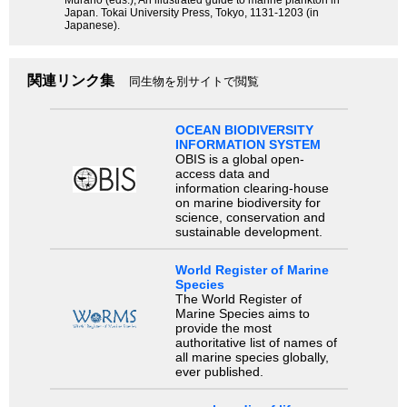
Murano (eds.), An illustrated guide to marine plankton in
Japan. Tokai University Press, Tokyo, 1131-1203 (in
Japanese).
関連リンク集
同生物を別サイトで閲覧
OCEAN BIODIVERSITY
INFORMATION SYSTEM
OBIS is a global open-
access data and
information clearing-house
on marine biodiversity for
science, conservation and
sustainable development.
World Register of Marine
Species
The World Register of
Marine Species aims to
provide the most
authoritative list of names of
all marine species globally,
ever published.