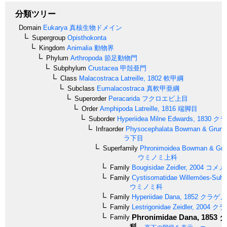
分類ツリー
Domain
Eukarya
真核生物ドメイン
Supergroup
Opisthokonta
Kingdom
Animalia
動物界
Phylum
Arthropoda
節足動物門
Subphylum
Crustacea
甲殻亜門
Class
Malacostraca
Latreille, 1802
軟甲綱
Subclass
Eumalacostraca
真軟甲亜綱
Superorder
Peracarida
フクロエビ上目
Order
Amphipoda
Latreille, 1816
端脚目
Suborder
Hyperiidea
Milne Edwards, 1830
クラ
Infraorder
Physocephalata
Bowman & Gruner
ラ下目
Superfamily
Phronimoidea
Bowman & Grun
ウミノミ上科
Family
Bougisidae
Zeidler, 2004
コメメ
Family
Cystisomatidae
Willemöes-Suhm
ウミノミ科
Family
Hyperiidae
Dana, 1852
クラゲノ
Family
Lestrigonidae
Zeidler, 2004
クラ
Phronimidae
Dana, 1853
タ
Family
科