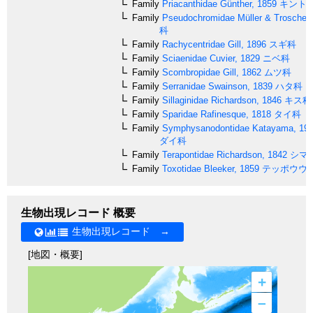
Family
Priacanthidae
Günther, 1859
キント
Family
Pseudochromidae
Müller & Troschel,
科
Family
Rachycentridae
Gill, 1896
スギ科
Family
Sciaenidae
Cuvier, 1829
ニベ科
Family
Scombropidae
Gill, 1862
ムツ科
Family
Serranidae
Swainson, 1839
ハタ科
Family
Sillaginidae
Richardson, 1846
キス科
Family
Sparidae
Rafinesque, 1818
タイ科
Family
Symphysanodontidae
Katayama, 19
ダイ科
Family
Terapontidae
Richardson, 1842
シマ
Family
Toxotidae
Bleeker, 1859
テッポウウ
生物出現レコード 概要
生物出現レコード →
[地図・概要]
+
–