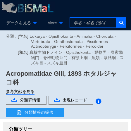
データを見る
More
分類 :
[学名] Eukarya - Opisthokonta - Animalia - Chordata -
Vertebrata - Gnathostomata - Pisciformes -
Actinopterygii - Perciformes - Percoidei
[和名] 真核生物ドメイン - Opisthokonta - 動物界 - 脊索動
物門 - 脊椎動物亜門 - 有顎上綱 - 魚類 - 条鰭綱 - ス
ズキ目 - スズキ亜目
Acropomatidae
Gill, 1893
ホタルジャ
コ科
参考文献を見る
分類群情報
出現レコード
分類情報の提供
分類ツリー