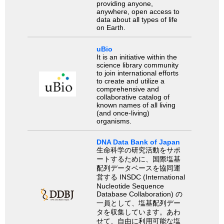
providing anyone,
anywhere, open access to
data about all types of life
on Earth.
uBio
It is an initiative within the
science library community
to join international efforts
to create and utilize a
comprehensive and
collaborative catalog of
known names of all living
(and once-living)
organisms.
DNA Data Bank of Japan
生命科学の研究活動をサポ
ートするために、国際塩基
配列データベースを協同運
営する INSDC (International
Nucleotide Sequence
Database Collaboration) の
一員として、塩基配列デー
タを収集しています。あわ
せて、自由に利用可能な塩