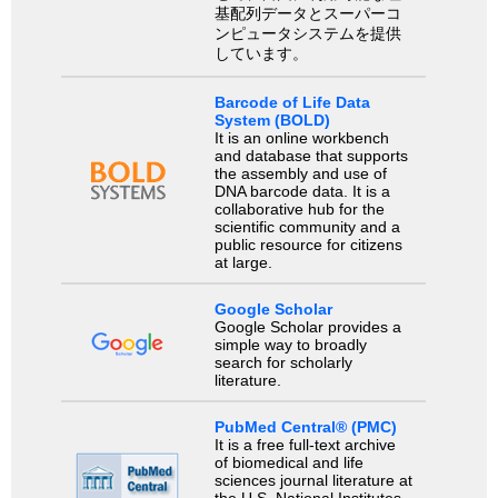
基配列データとスーパーコ
ンピュータシステムを提供
しています。
Barcode of Life Data
System (BOLD)
It is an online workbench
and database that supports
the assembly and use of
DNA barcode data. It is a
collaborative hub for the
scientific community and a
public resource for citizens
at large.
Google Scholar
Google Scholar provides a
simple way to broadly
search for scholarly
literature.
PubMed Central® (PMC)
It is a free full-text archive
of biomedical and life
sciences journal literature at