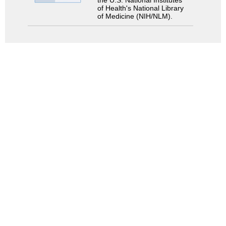
the U.S. National Institutes
of Health's National Library
of Medicine (NIH/NLM).