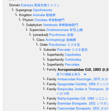
Domain
Eukarya
真核生物ドメイン
Supergroup
Opisthokonta
Kingdom
Animalia
動物界
Phylum
Chordata
脊索動物門
Subphylum
Vertebrata
脊椎動物亜門
Superclass
Gnathostomata
有顎上綱
(unranked)
Pisciformes
魚類
Class
Actinopterygii
条鰭綱
Order
Perciformes
スズキ目
Suborder
Percoidei
スズキ亜目
Superfamily
Cepoloidea
Superfamily
Cirrhitoidea
Superfamily
Percoidea
Acropomatidae
Gill, 1893
ホタ
Family
直下の階級を表示
Family
Ambassidae
Klunzinger, 1870
タカサ
Family
Apogonidae
Günther, 1859
テンジク
Family
Banjosidae
Jordan & Thompson, 191
バカマ科
Family
Bathyclupeidae
Gill, 1896
ソコニシ
Family
Bramidae
Bonaparte, 1831
シマガツ
Family
Caesionidae
Bonaparte, 1831
タカサ