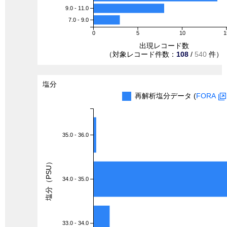
9.0 - 11.0
7.0 - 9.0
0
5
10
1
出現レコード数
（対象レコード件数：
108
/
540
件）
塩分
再解析塩分データ (
FORA
35.0 - 36.0
塩分（PSU）
34.0 - 35.0
33.0 - 34.0