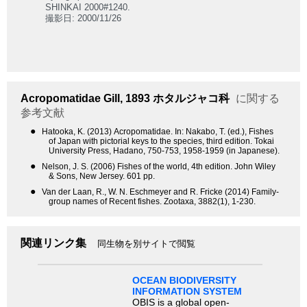
SHINKAI 2000#1240.
撮影日: 2000/11/26
Acropomatidae
Gill, 1893
ホタルジャコ科
に関する
参考文献
●
Hatooka, K. (2013) Acropomatidae. In: Nakabo, T. (ed.), Fishes
of Japan with pictorial keys to the species, third edition. Tokai
University Press, Hadano, 750-753, 1958-1959 (in Japanese).
●
Nelson, J. S. (2006) Fishes of the world, 4th edition. John Wiley
& Sons, New Jersey. 601 pp.
●
Van der Laan, R., W. N. Eschmeyer and R. Fricke (2014) Family-
group names of Recent fishes. Zootaxa, 3882(1), 1-230.
関連リンク集
同生物を別サイトで閲覧
OCEAN BIODIVERSITY
INFORMATION SYSTEM
OBIS is a global open-