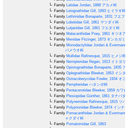
Family
Latidae
Jordan, 1888
アカメ科
Family
Leiognathidae
Gill, 1893
ヒイラギ科
Family
Lethrinidae
Bonaparte, 1831
フエフ
Family
Lobotidae
Gill, 1861
マツダイ科
Family
Lutjanidae
Gill, 1861
フエダイ科
Family
Malacanthidae
Poey, 1861
キツネア
Family
Menidae
Fitzinger, 1873
ギンカガミ
Family
Monodactylidae
Jordan & Evermann,
バメウオ科
Family
Mullidae
Rafinesque, 1815
ヒメジ科
Family
Nemipteridae
Regan, 1913
イトヨリ
Family
Opistognathidae
Bonaparte, 1835
ア
Family
Oplegnathidae
Bleeker, 1853
イシダ
Family
Ostracoberycidae
Fowler, 1934
オニ
Family
Pempheridae
ハタンポ科
Family
Pentacerotidae
Bleeker, 1859
カワビ
Family
Plesiopidae
Günther, 1861
タナバタ
Family
Polynemidae
Rafinesque, 1815
ツバ
Family
Polyprionidae
Bleeker, 1874
イシナ
Family
Pomacanthidae
Jordan & Evermann,
ャクダイ科
Family
Pomatomidae
Gill, 1863