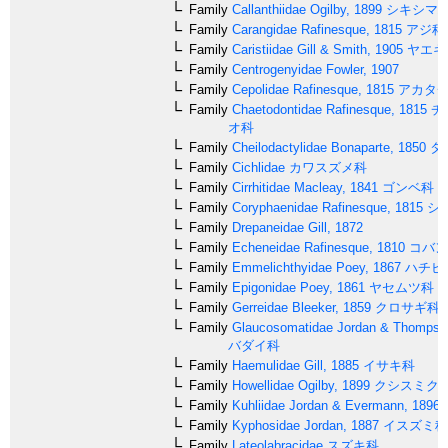
Family
Callanthiidae
Ogilby, 1899
シキシマ
Family
Carangidae
Rafinesque, 1815
アジ科
Family
Caristiidae
Gill & Smith, 1905
ヤエギ
Family
Centrogenyidae
Fowler, 1907
Family
Cepolidae
Rafinesque, 1815
アカタ
Family
Chaetodontidae
Rafinesque, 1815
チ
オ科
Family
Cheilodactylidae
Bonaparte, 1850
タ
Family
Cichlidae
カワスズメ科
Family
Cirrhitidae
Macleay, 1841
ゴンベ科
Family
Coryphaenidae
Rafinesque, 1815
シ
Family
Drepaneidae
Gill, 1872
Family
Echeneidae
Rafinesque, 1810
コバン
Family
Emmelichthyidae
Poey, 1867
ハチビ
Family
Epigonidae
Poey, 1861
ヤセムツ科
Family
Gerreidae
Bleeker, 1859
クロサギ科
Family
Glaucosomatidae
Jordan & Thompso
バダイ科
Family
Haemulidae
Gill, 1885
イサキ科
Family
Howellidae
Ogilby, 1899
クシスミク
Family
Kuhliidae
Jordan & Evermann, 1896
Family
Kyphosidae
Jordan, 1887
イスズミ科
Family
Lateolabracidae
スズキ科