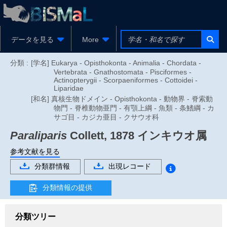
データを見る
More
分類 :
[学名] Eukarya - Opisthokonta - Animalia - Chordata -
Vertebrata - Gnathostomata - Pisciformes -
Actinopterygii - Scorpaeniformes - Cottoidei -
Liparidae
[和名] 真核生物ドメイン - Opisthokonta - 動物界 - 脊索動
物門 - 脊椎動物亜門 - 有顎上綱 - 魚類 - 条鰭綱 - カ
サゴ目 - カジカ亜目 - クサウオ科
Paraliparis
Collett, 1878
インキウオ属
参考文献を見る
分類群情報
出現レコード
分類情報の提供
分類ツリー