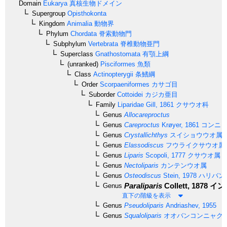
Domain
Eukarya
真核生物ドメイン
Supergroup
Opisthokonta
Kingdom
Animalia
動物界
Phylum
Chordata
脊索動物門
Subphylum
Vertebrata
脊椎動物亜門
Superclass
Gnathostomata
有顎上綱
(unranked)
Pisciformes
魚類
Class
Actinopterygii
条鰭綱
Order
Scorpaeniformes
カサゴ目
Suborder
Cottoidei
カジカ亜目
Family
Liparidae
Gill, 1861
クサウオ科
Genus
Allocareproctus
Genus
Careproctus
Krøyer, 1861
コンニャ
Genus
Crystallichthys
スイショウウオ属
Genus
Elassodiscus
フウライクサウオ属
Genus
Liparis
Scopoli, 1777
クサウオ属
Genus
Nectoliparis
カンテンウオ属
Genus
Osteodiscus
Stein, 1978
ハリバン
Paraliparis
Collett, 1878
イン
Genus
直下の階級を表示
Genus
Pseudoliparis
Andriashev, 1955
Genus
Squaloliparis
オオバンコンニャク