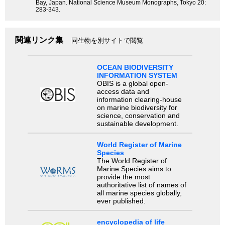
Bay, Japan. National Science Museum Monographs, Tokyo 20:
283-343.
関連リンク集
同生物を別サイトで閲覧
OCEAN BIODIVERSITY
INFORMATION SYSTEM
OBIS is a global open-
access data and
information clearing-house
on marine biodiversity for
science, conservation and
sustainable development.
World Register of Marine
Species
The World Register of
Marine Species aims to
provide the most
authoritative list of names of
all marine species globally,
ever published.
encyclopedia of life