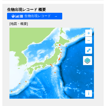
生物出現レコード 概要
生物出現レコード →
[地図・概要]
+
–
⤢
i