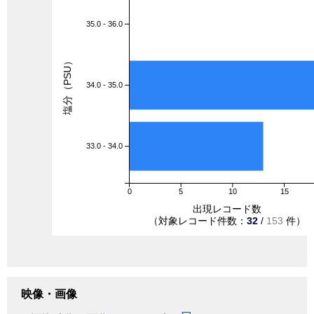
35.0 - 36.0
塩分（PSU）
34.0 - 35.0
33.0 - 34.0
0
5
10
15
出現レコード数
（対象レコード件数：
32
/
153
件）
映像・画像