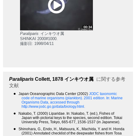
00:34
Paraliparis
インキウオ属
SHINKAI 2000#1000.
撮影日: 1998/04/11
Paraliparis
Collett, 1878
インキウオ属
に関する参考
文献
●
Japan Oceanographic Data Center (2002)
JODC taxonomic
code of marine organisms (plankton). 2001 edition.
In: Marine
Organisms Data, accessed through
http://www.jodc.go.jp/data/biology.html.
●
Nakabo, T. (2000) Liparidae. In: Nakabo, T. (ed.), Fishes of
Japan with pictorial keys to the species, second edition. Tokai
University Press, Tokyo, 665-677, 1536-1537 (in Japanese).
●
Shinohara, G., Endo, H., Matsuura, K., Machida, Y. and H. Honda
(2001) Annotated checklist of the deepwater fishes from Tosa