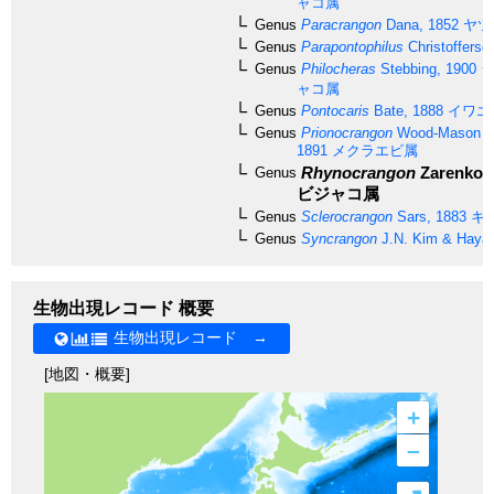
ャコ属
Genus
Paracrangon
Dana, 1852
ヤツ
Genus
Parapontophilus
Christofferse
Genus
Philocheras
Stebbing, 1900
シ
ャコ属
Genus
Pontocaris
Bate, 1888
イワエ
Genus
Prionocrangon
Wood-Mason & 
1891
メクラエビ属
Rhynocrangon
Zarenkov,
Genus
ビジャコ属
Genus
Sclerocrangon
Sars, 1883
キ
Genus
Syncrangon
J.N. Kim & Hayas
生物出現レコード 概要
生物出現レコード →
[地図・概要]
+
–