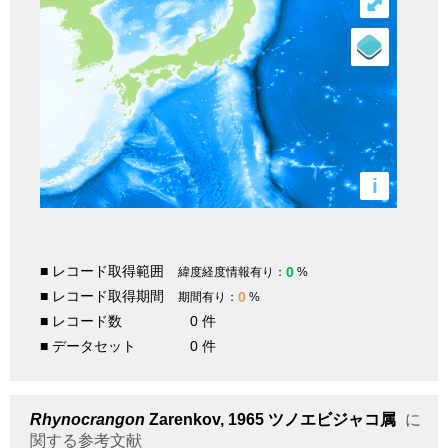
⤢
i
■ レコード取得範囲
0
緯度経度情報有り：
%
■ レコード取得期間
0
期間有り：
%
■ レコード数
0 件
■ データセット
0 件
Rhynocrangon
Zarenkov, 1965
ツノエビジャコ属
に
関する参考文献