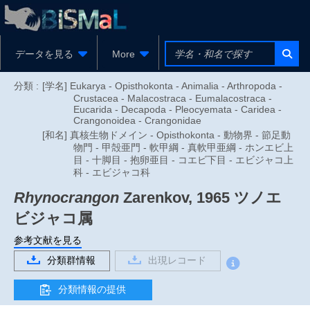
データを見る
More
分類 :
[学名] Eukarya - Opisthokonta - Animalia - Arthropoda -
Crustacea - Malacostraca - Eumalacostraca -
Eucarida - Decapoda - Pleocyemata - Caridea -
Crangonoidea - Crangonidae
[和名] 真核生物ドメイン - Opisthokonta - 動物界 - 節足動
物門 - 甲殻亜門 - 軟甲綱 - 真軟甲亜綱 - ホンエビ上
目 - 十脚目 - 抱卵亜目 - コエビ下目 - エビジャコ上
科 - エビジャコ科
Rhynocrangon
Zarenkov, 1965
ツノエ
ビジャコ属
参考文献を見る
分類群情報
出現レコード
分類情報の提供