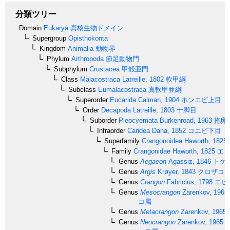
分類ツリー
Domain
Eukarya
真核生物ドメイン
Supergroup
Opisthokonta
Kingdom
Animalia
動物界
Phylum
Arthropoda
節足動物門
Subphylum
Crustacea
甲殻亜門
Class
Malacostraca
Latreille, 1802
軟甲綱
Subclass
Eumalacostraca
真軟甲亜綱
Superorder
Eucarida
Calman, 1904
ホンエビ上目
Order
Decapoda
Latreille, 1803
十脚目
Suborder
Pleocyemata
Burkenroad, 1963
抱卵
Infraorder
Caridea
Dana, 1852
コエビ下目
Superfamily
Crangonoidea
Haworth, 1825
Family
Crangonidae
Haworth, 1825
エビ
Genus
Aegaeon
Agassiz, 1846
トゲ
Genus
Argis
Krøyer, 1843
クロザコ
Genus
Crangon
Fabricius, 1798
エビ
Genus
Mesocrangon
Zarenkov, 1965
コ属
Genus
Metacrangon
Zarenkov, 1965
Genus
Neocrangon
Zarenkov, 1965