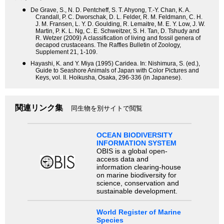
●
De Grave, S., N. D. Pentcheff, S. T. Ahyong, T.-Y. Chan, K. A.
Crandall, P. C. Dworschak, D. L. Felder, R. M. Feldmann, C. H.
J. M. Fransen, L. Y. D. Goulding, R. Lemaitre, M. E. Y. Low, J. W.
Martin, P. K. L. Ng, C. E. Schweitzer, S. H. Tan, D. Tshudy and
R. Wetzer (2009) A classification of living and fossil genera of
decapod crustaceans. The Raffles Bulletin of Zoology,
Supplement 21, 1-109.
●
Hayashi, K. and Y. Miya (1995) Caridea. In: Nishimura, S. (ed.),
Guide to Seashore Animals of Japan with Color Pictures and
Keys, vol. II. Hoikusha, Osaka, 296-336 (in Japanese).
関連リンク集
同生物を別サイトで閲覧
OCEAN BIODIVERSITY
INFORMATION SYSTEM
OBIS is a global open-
access data and
information clearing-house
on marine biodiversity for
science, conservation and
sustainable development.
World Register of Marine
Species