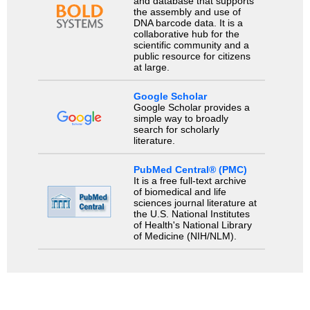
and database that supports
the assembly and use of
DNA barcode data. It is a
collaborative hub for the
scientific community and a
public resource for citizens
at large.
Google Scholar
Google Scholar provides a
simple way to broadly
search for scholarly
literature.
PubMed Central® (PMC)
It is a free full-text archive
of biomedical and life
sciences journal literature at
the U.S. National Institutes
of Health's National Library
of Medicine (NIH/NLM).