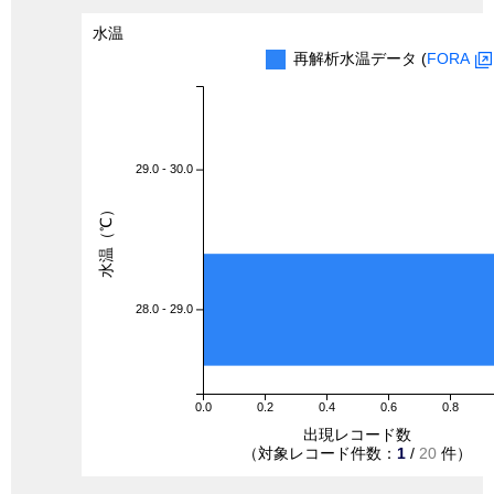
水温
再解析水温データ (
FORA
29.0 - 30.0
水温（℃）
28.0 - 29.0
0.0
0.2
0.4
0.6
0.8
出現レコード数
（対象レコード件数：
1
/
20
件）