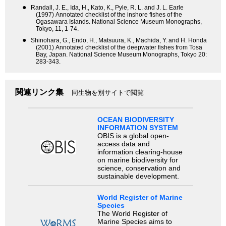
●
Randall, J. E., Ida, H., Kato, K., Pyle, R. L. and J. L. Earle
(1997) Annotated checklist of the inshore fishes of the
Ogasawara Islands. National Science Museum Monographs,
Tokyo, 11, 1-74.
●
Shinohara, G., Endo, H., Matsuura, K., Machida, Y. and H. Honda
(2001) Annotated checklist of the deepwater fishes from Tosa
Bay, Japan. National Science Museum Monographs, Tokyo 20:
283-343.
関連リンク集
同生物を別サイトで閲覧
OCEAN BIODIVERSITY
INFORMATION SYSTEM
OBIS is a global open-
access data and
information clearing-house
on marine biodiversity for
science, conservation and
sustainable development.
World Register of Marine
Species
The World Register of
Marine Species aims to