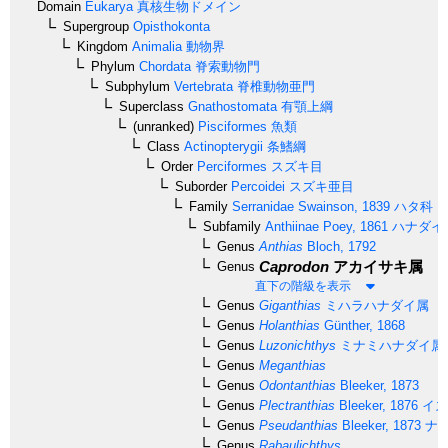
Domain
Eukarya
真核生物ドメイン
Supergroup
Opisthokonta
Kingdom
Animalia
動物界
Phylum
Chordata
脊索動物門
Subphylum
Vertebrata
脊椎動物亜門
Superclass
Gnathostomata
有顎上綱
(unranked)
Pisciformes
魚類
Class
Actinopterygii
条鰭綱
Order
Perciformes
スズキ目
Suborder
Percoidei
スズキ亜目
Family
Serranidae
Swainson, 1839
ハタ科
Subfamily
Anthiinae
Poey, 1861
ハナダイ
Genus
Anthias
Bloch, 1792
Caprodon
アカイサキ属
Genus
直下の階級を表示
Genus
Giganthias
ミハラハナダイ属
Genus
Holanthias
Günther, 1868
Genus
Luzonichthys
ミナミハナダイ属
Genus
Meganthias
Genus
Odontanthias
Bleeker, 1873
Genus
Plectranthias
Bleeker, 1876
イズ
Genus
Pseudanthias
Bleeker, 1873
ナ
Genus
Rabaulichthys