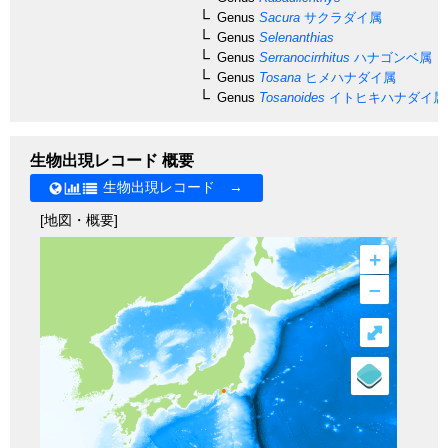
Genus
Sacura
サクラダイ属
Genus
Selenanthias
Genus
Serranocirrhitus
ハナゴンベ属
Genus
Tosana
ヒメハナダイ属
Genus
Tosanoides
イトヒキハナダイ属
生物出現レコード 概要
生物出現レコード →
[地図・概要]
+
–
⤢