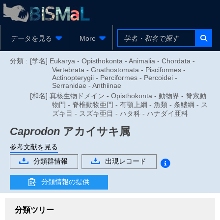
データを見る
More
分類 :
[学名] Eukarya - Opisthokonta - Animalia - Chordata -
Vertebrata - Gnathostomata - Pisciformes -
Actinopterygii - Perciformes - Percoidei -
Serranidae - Anthiinae
[和名] 真核生物ドメイン - Opisthokonta - 動物界 - 脊索動
物門 - 脊椎動物亜門 - 有顎上綱 - 魚類 - 条鰭綱 - ス
ズキ目 - スズキ亜目 - ハタ科 - ハナダイ亜科
Caprodon
アカイサキ属
参考文献を見る
分類群情報
出現レコード
分類情報の提供
分類ツリー