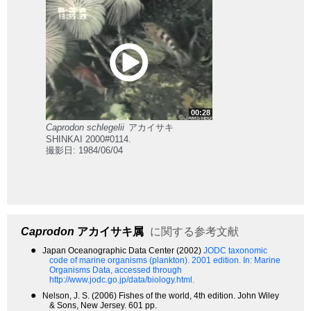
00:28
Caprodon schlegelii
アカイサキ
SHINKAI 2000#0114.
撮影日: 1984/06/04
Caprodon
アカイサキ属
に関する参考文献
●
Japan Oceanographic Data Center (2002)
JODC taxonomic
code of marine organisms (plankton). 2001 edition.
In: Marine
Organisms Data, accessed through
http://www.jodc.go.jp/data/biology.html.
●
Nelson, J. S. (2006) Fishes of the world, 4th edition. John Wiley
& Sons, New Jersey. 601 pp.