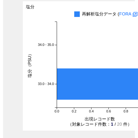
塩分
再解析塩分データ (
FORA
34.0 - 35.0
塩分（PSU）
33.0 - 34.0
0.0
0.2
0.4
0.6
0.8
出現レコード数
（対象レコード件数：
1
/
20
件）