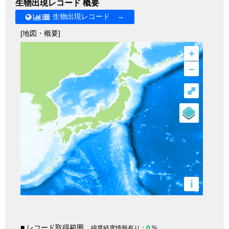
生物出現レコード 概要
生物出現レコード →
[地図・概要]
+
–
⤢
i
■ レコード取得範囲
0
緯度経度情報有り：
%