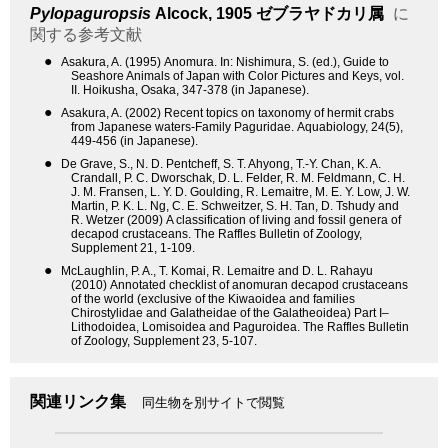
Pylopaguropsis
Alcock, 1905
ゼブラヤドカリ属
に
関する参考文献
●
Asakura, A. (1995) Anomura. In: Nishimura, S. (ed.), Guide to
Seashore Animals of Japan with Color Pictures and Keys, vol.
II. Hoikusha, Osaka, 347-378 (in Japanese).
●
Asakura, A. (2002) Recent topics on taxonomy of hermit crabs
from Japanese waters-Family Paguridae. Aquabiology, 24(5),
449-456 (in Japanese).
●
De Grave, S., N. D. Pentcheff, S. T. Ahyong, T.-Y. Chan, K. A.
Crandall, P. C. Dworschak, D. L. Felder, R. M. Feldmann, C. H.
J. M. Fransen, L. Y. D. Goulding, R. Lemaitre, M. E. Y. Low, J. W.
Martin, P. K. L. Ng, C. E. Schweitzer, S. H. Tan, D. Tshudy and
R. Wetzer (2009) A classification of living and fossil genera of
decapod crustaceans. The Raffles Bulletin of Zoology,
Supplement 21, 1-109.
●
McLaughlin, P. A., T. Komai, R. Lemaitre and D. L. Rahayu
(2010) Annotated checklist of anomuran decapod crustaceans
of the world (exclusive of the Kiwaoidea and families
Chirostylidae and Galatheidae of the Galatheoidea) Part I–
Lithodoidea, Lomisoidea and Paguroidea. The Raffles Bulletin
of Zoology, Supplement 23, 5-107.
関連リンク集
同生物を別サイトで閲覧