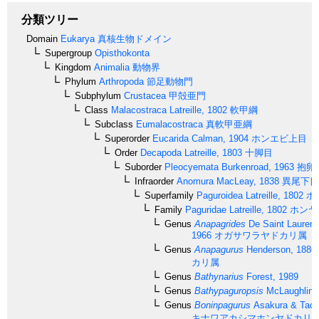
分類ツリー
Domain
Eukarya
真核生物ドメイン
Supergroup
Opisthokonta
Kingdom
Animalia
動物界
Phylum
Arthropoda
節足動物門
Subphylum
Crustacea
甲殻亜門
Class
Malacostraca
Latreille, 1802
軟甲綱
Subclass
Eumalacostraca
真軟甲亜綱
Superorder
Eucarida
Calman, 1904
ホンエビ上目
Order
Decapoda
Latreille, 1803
十脚目
Suborder
Pleocyemata
Burkenroad, 1963
抱卵
Infraorder
Anomura
MacLeay, 1838
異尾下目
Superfamily
Paguroidea
Latreille, 1802
ホ
Family
Paguridae
Latreille, 1802
ホンヤ
Genus
Anapagrides
De Saint Laurent
1966
オガサワラヤドカリ属
Genus
Anapagurus
Henderson, 1886
カリ属
Genus
Bathynarius
Forest, 1989
Genus
Bathypaguropsis
McLaughlin,
Genus
Boninpagurus
Asakura & Tach
キナワアカシマホンヤドカリ