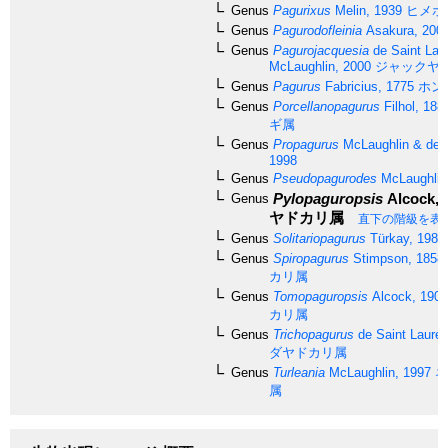
Genus
Pagurixus
Melin, 1939
ヒメホ
Genus
Pagurodofleinia
Asakura, 200
Genus
Pagurojacquesia
de Saint Lau
McLaughlin, 2000
ジャックヤ
Genus
Pagurus
Fabricius, 1775
ホン
Genus
Porcellanopagurus
Filhol, 188
ギ属
Genus
Propagurus
McLaughlin & de S
1998
Genus
Pseudopagurodes
McLaughlin
Pylopaguropsis
Alcock, 
Genus
ヤドカリ属
直下の階級を表
Genus
Solitariopagurus
Türkay, 1986
Genus
Spiropagurus
Stimpson, 1858
カリ属
Genus
Tomopaguropsis
Alcock, 1905
カリ属
Genus
Trichopagurus
de Saint Lauren
ダヤドカリ属
Genus
Turleania
McLaughlin, 1997
ネ
属