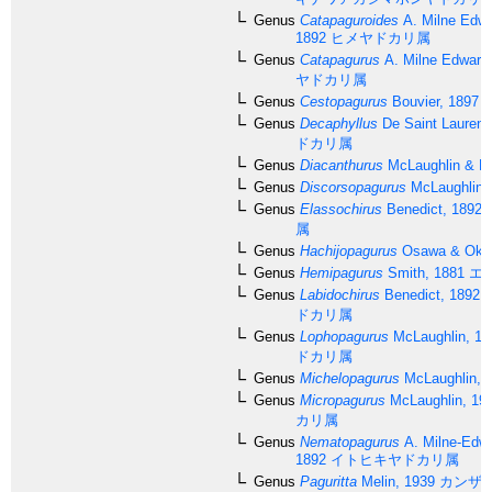
Genus
Catapaguroides
A. Milne Edwa
1892
ヒメヤドカリ属
Genus
Catapagurus
A. Milne Edward
ヤドカリ属
Genus
Cestopagurus
Bouvier, 1897
Genus
Decaphyllus
De Saint Laurent
ドカリ属
Genus
Diacanthurus
McLaughlin & Fo
Genus
Discorsopagurus
McLaughlin,
Genus
Elassochirus
Benedict, 1892
属
Genus
Hachijopagurus
Osawa & Okun
Genus
Hemipagurus
Smith, 1881
エ
Genus
Labidochirus
Benedict, 1892
ドカリ属
Genus
Lophopagurus
McLaughlin, 19
ドカリ属
Genus
Michelopagurus
McLaughlin, 
Genus
Micropagurus
McLaughlin, 19
カリ属
Genus
Nematopagurus
A. Milne-Edwa
1892
イトヒキヤドカリ属
Genus
Paguritta
Melin, 1939
カンザ