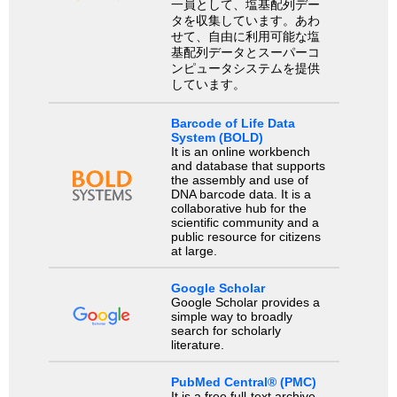
一員として、塩基配列デー
タを収集しています。あわ
せて、自由に利用可能な塩
基配列データとスーパーコ
ンピュータシステムを提供
しています。
Barcode of Life Data
System (BOLD)
It is an online workbench
and database that supports
the assembly and use of
DNA barcode data. It is a
collaborative hub for the
scientific community and a
public resource for citizens
at large.
Google Scholar
Google Scholar provides a
simple way to broadly
search for scholarly
literature.
PubMed Central® (PMC)
It is a free full-text archive