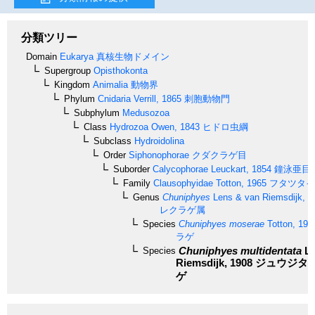
分類ツリー
Domain
Eukarya
真核生物ドメイン
Supergroup
Opisthokonta
Kingdom
Animalia
動物界
Phylum
Cnidaria
Verrill, 1865
刺胞動物門
Subphylum
Medusozoa
Class
Hydrozoa
Owen, 1843
ヒドロ虫綱
Subclass
Hydroidolina
Order
Siphonophorae
クダクラゲ目
Suborder
Calycophorae
Leuckart, 1854
鐘泳亜目
Family
Clausophyidae
Totton, 1965
フタツタイ
Genus
Chuniphyes
Lens & van Riemsdijk, 1
レクラゲ属
Species
Chuniphyes moserae
Totton, 195
ラゲ
Chuniphyes multidentata
Le
Species
Riemsdijk, 1908
ジュウジタ
ゲ