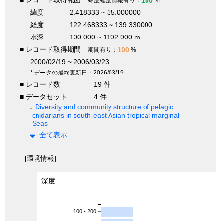
■ レコード取得範囲
100
緯度経度情報有り：
%
緯度
2.418333 ~ 35.000000
経度
122.468333 ~ 139.330000
水深
100.000 ~ 1192.900 m
■ レコード取得期間
100
期間有り：
%
2000/02/19 ~ 2006/03/23
* データの最終更新日：2026/03/19
■ レコード数
19 件
■ データセット
4 件
Diversity and community structure of pelagic
cnidarians in south-east Asian tropical marginal
Seas
全て表示
[環境情報]
深度
100 - 200