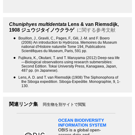
Chuniphyes multidentata
Lens & van Riemsdijk,
1908
ジュウジタイノウクラゲ
に関する参考文献
●
Bouillon, J., Gravili, C., Pages, F., Gili, J.-M. and F. Boero
(2006) An introduction to Hydrozoa. Memoires du Museum
national d'Histoire naturelle Tome 194, Publications
Scientifiques du Museum, Paris, 591 pp.
●
Fujikura, K., Okutani, T. and T. Maruyama (2012) Deep-sea life
—Biological observations using research submersibles:
Second Edition. Tokai University Press, Kanagawa, Japan,
487 pp. (in Japanese).
●
Lens, A. D. and T. van Riemsdijk (1908) The Siphonophora of
the Siboga expedition. Siboga-Expeditie. Monographie, 9, 1-
130.
関連リンク集
同生物を別サイトで閲覧
OCEAN BIODIVERSITY
INFORMATION SYSTEM
OBIS is a global open-
access data and