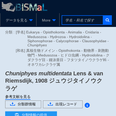
データを見る
More
分類 :
[学名] Eukarya - Opisthokonta - Animalia - Cnidaria -
Medusozoa - Hydrozoa - Hydroidolina -
Siphonophorae - Calycophorae - Clausophyidae -
Chuniphyes
[和名] 真核生物ドメイン - Opisthokonta - 動物界 - 刺胞動
物門 - Medusozoa - ヒドロ虫綱 - Hydroidolina - ク
ダクラゲ目 - 鐘泳亜目 - フタツタイノウクラゲ科 -
オネワカレクラゲ属
Chuniphyes multidentata
Lens & van
Riemsdijk, 1908
ジュウジタイノウク
ラゲ
参考文献を見る
分類群情報
出現レコード
分類情報の提供