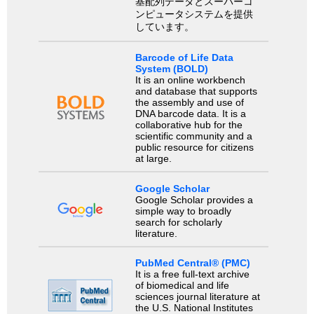
基配列データとスーパーコ
ンピュータシステムを提供
しています。
Barcode of Life Data
System (BOLD)
It is an online workbench
and database that supports
the assembly and use of
DNA barcode data. It is a
collaborative hub for the
scientific community and a
public resource for citizens
at large.
Google Scholar
Google Scholar provides a
simple way to broadly
search for scholarly
literature.
PubMed Central® (PMC)
It is a free full-text archive
of biomedical and life
sciences journal literature at
the U.S. National Institutes