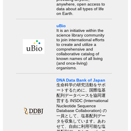
anywhere, open access to
data about all types of life
on Earth.
uBio
It is an initiative within the
science library community
to join international efforts
to create and utilize a
comprehensive and
collaborative catalog of
known names of all living
(and once-living)
organisms.
DNA Data Bank of Japan
生命科学の研究活動をサポ
ートするために、国際塩基
配列データベースを協同運
営する INSDC (International
Nucleotide Sequence
Database Collaboration) の
一員として、塩基配列デー
タを収集しています。あわ
せて、自由に利用可能な塩