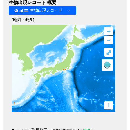
生物出現レコード 概要
生物出現レコード →
[地図・概要]
+
–
⤢
i