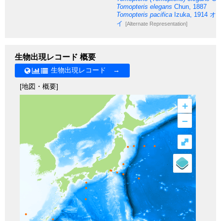
Tomopteris elegans
Chun, 1887
Tomopteris pacifica
Izuka, 1914
オ
イ
[Alternate Representation]
生物出現レコード 概要
生物出現レコード →
[地図・概要]
+
–
⤢