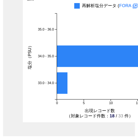
再解析塩分データ (
FORA
35.0 - 36.0
塩分（PSU）
34.0 - 35.0
33.0 - 34.0
0
5
10
1
出現レコード数
（対象レコード件数：
18
/
33
件）