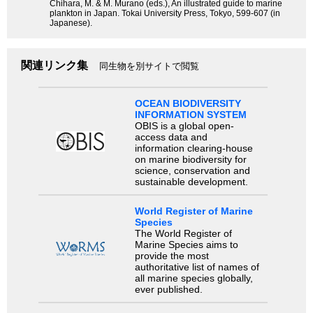
Chihara, M. & M. Murano (eds.), An illustrated guide to marine
plankton in Japan. Tokai University Press, Tokyo, 599-607 (in
Japanese).
関連リンク集
同生物を別サイトで閲覧
OCEAN BIODIVERSITY
INFORMATION SYSTEM
OBIS is a global open-
access data and
information clearing-house
on marine biodiversity for
science, conservation and
sustainable development.
World Register of Marine
Species
The World Register of
Marine Species aims to
provide the most
authoritative list of names of
all marine species globally,
ever published.