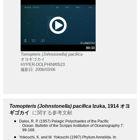
00:33
Tomopteris (Johnstonella) pacifica
オヨギゴカイ
HYPER-DOLPHIN#0523.
撮影日: 2006/03/06
Tomopteris (Johnstonella) pacifica
Izuka, 1914
オヨ
ギゴカイ
に関する参考文献
●
Dales, R. P. (1957) Pelagic Polychaetes of the Pacific
Ocean. Bulletin of the Scripps Institution of Oceanography 7:
99-168.
●
Yokouchi, K. and M. Yokouchi (1997) Phylum Annelida. In: