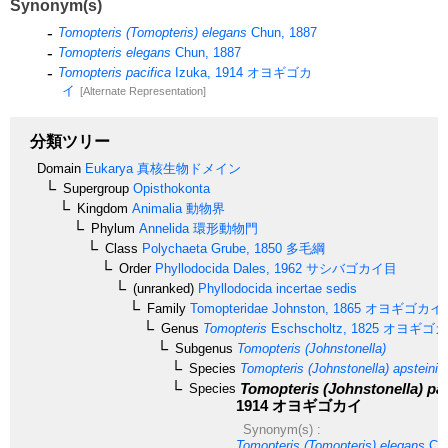
Synonym(s)
Tomopteris (Tomopteris) elegans
Chun, 1887
Tomopteris elegans
Chun, 1887
Tomopteris pacifica
Izuka, 1914
オヨギゴカ
イ
[Alternate Representation]
分類ツリー
Domain
Eukarya
真核生物ドメイン
Supergroup
Opisthokonta
Kingdom
Animalia
動物界
Phylum
Annelida
環形動物門
Class
Polychaeta
Grube, 1850
多毛綱
Order
Phyllodocida
Dales, 1962
サシバゴカイ目
(unranked)
Phyllodocida incertae sedis
Family
Tomopteridae
Johnston, 1865
オヨギゴカイ
Genus
Tomopteris
Eschscholtz, 1825
オヨギゴカ
Subgenus
Tomopteris (Johnstonella)
Species
Tomopteris (Johnstonella) apsteini
(
Tomopteris (Johnstonella) pac
Species
1914
オヨギゴカイ
Synonym(s) :
Tomopteris (Tomopteris) elegans
Chu