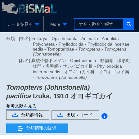
データを見る
More
分類 :
[学名] Eukarya - Opisthokonta - Animalia - Annelida -
Polychaeta - Phyllodocida - Phyllodocida incertae
sedis - Tomopteridae -
Tomopteris
-
Tomopteris
(Johnstonella)
[和名] 真核生物ドメイン - Opisthokonta - 動物界 - 環形動
物門 - 多毛綱 - サシバゴカイ目 - Phyllodocida
incertae sedis - オヨギゴカイ科 - オヨギゴカイ属
-
Tomopteris (Johnstonella)
Tomopteris (Johnstonella)
pacifica
Izuka, 1914
オヨギゴカイ
参考文献を見る
分類群情報
出現レコード
分類情報の提供