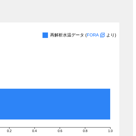
再解析水温データ (
FORA
より)
0.2
0.4
0.6
0.8
1.0