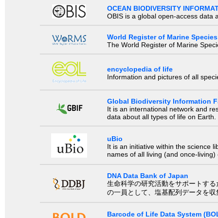
OCEAN BIODIVERSITY INFORMA
OBIS is a global open-access data a
World Register of Marine Species
The World Register of Marine Species
encyclopedia of life
Information and pictures of all spec
Global Biodiversity Information Fa
It is an international network and 
data about all types of life on Earth.
uBio
It is an initiative within the scienc
names of all living (and once-living
DNA Data Bank of Japan
生命科学の研究活動をサポートするために、国際塩基
の一員として、塩基配列データを収
Barcode of Life Data System (BO