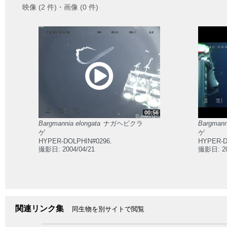
映像 (2 件)・画像 (0 件)
00:56
Bargmannia elongata
ナガヘビクラ
Bargmann
ゲ
ゲ
HYPER-DOLPHIN#0296.
HYPER-D
撮影日: 2004/04/21
撮影日: 20
関連リンク集
同生物を別サイトで閲覧