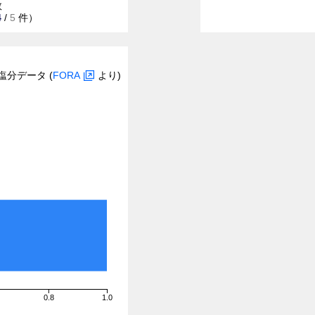
数
4
/
5
件）
塩分データ (
FORA
より)
0.8
1.0