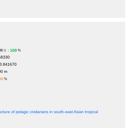
100
有り：
%
58330
3.841670
00 m
00
%
cture of pelagic cnidarians in south-east Asian tropical