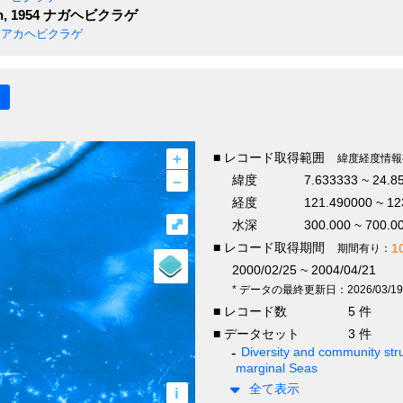
, 1954
ナガヘビクラゲ
アカヘビクラゲ
+
■ レコード取得範囲
緯度経度情報
–
緯度
7.633333 ~ 24.8
経度
121.490000 ~ 12
⤢
水深
300.000 ~ 700.0
■ レコード取得期間
1
期間有り：
2000/02/25 ~ 2004/04/21
* データの最終更新日：2026/03/19
■ レコード数
5 件
■ データセット
3 件
Diversity and community stru
marginal Seas
全て表示
i