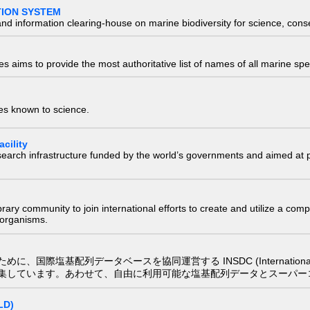
TION SYSTEM
nd information clearing-house on marine biodiversity for science, con
 aims to provide the most authoritative list of names of all marine spec
ies known to science.
cility
research infrastructure funded by the world’s governments and aimed a
e library community to join international efforts to create and utilize a 
) organisms.
配列データベースを協同運営する INSDC (International Nucleotide
集しています。あわせて、自由に利用可能な塩基配列データとスーパー
LD)