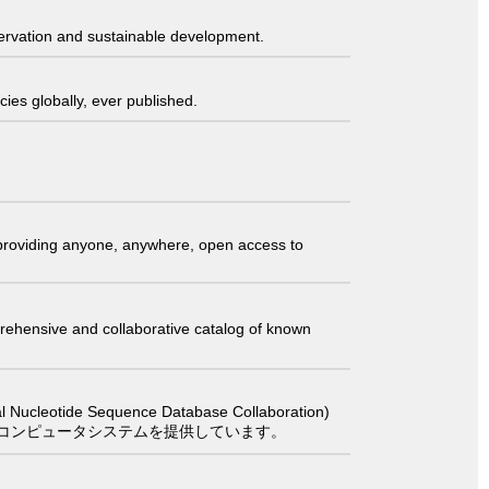
servation and sustainable development.
ies globally, ever published.
t providing anyone, anywhere, open access to
comprehensive and collaborative catalog of known
 Sequence Database Collaboration)
コンピュータシステムを提供しています。