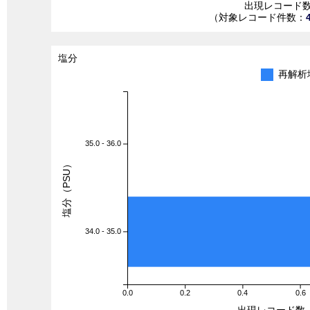
出現レコード
（対象レコード件数：
塩分
再解析
35.0 - 36.0
塩分（PSU）
34.0 - 35.0
0.0
0.2
0.4
0.6
出現レコード数