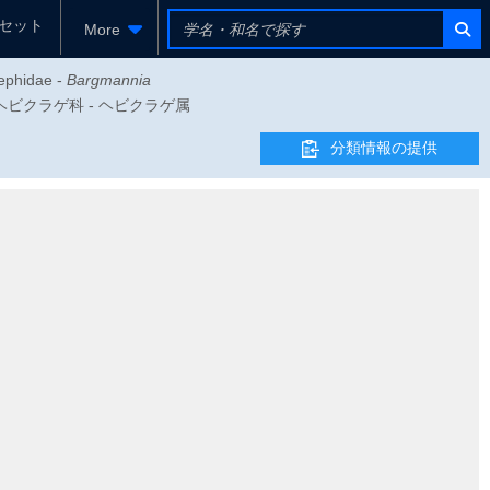
セット
More
tephidae -
Bargmannia
亜目 - ヘビクラゲ科 - ヘビクラゲ属
分類情報の提供