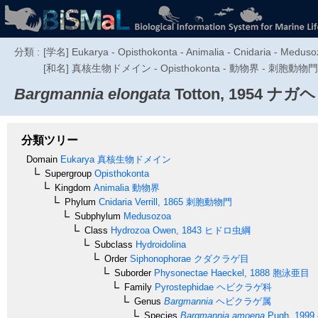
分類 :
[学名] Eukarya - Opisthokonta - Animalia - Cnidaria - Meduso
[和名] 真核生物ドメイン - Opisthokonta - 動物界 - 刺胞動物門
Bargmannia elongata
Totton, 1954
ナガヘ
分類ツリー
Domain
Eukarya
真核生物ドメイン
Supergroup
Opisthokonta
Kingdom
Animalia
動物界
Phylum
Cnidaria
Verrill, 1865
刺胞動物門
Subphylum
Medusozoa
Class
Hydrozoa
Owen, 1843
ヒドロ虫綱
Subclass
Hydroidolina
Order
Siphonophorae
クダクラゲ目
Suborder
Physonectae
Haeckel, 1888
胞泳亜目
Family
Pyrostephidae
ヘビクラゲ科
Genus
Bargmannia
ヘビクラゲ属
Species
Bargmannia amoena
Pugh, 1999