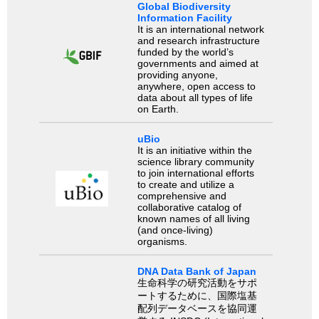
Global Biodiversity
Information Facility
It is an international network
and research infrastructure
funded by the world’s
governments and aimed at
providing anyone,
anywhere, open access to
data about all types of life
on Earth.
uBio
It is an initiative within the
science library community
to join international efforts
to create and utilize a
comprehensive and
collaborative catalog of
known names of all living
(and once-living)
organisms.
DNA Data Bank of Japan
生命科学の研究活動をサポ
ートするために、国際塩基
配列データベースを協同運