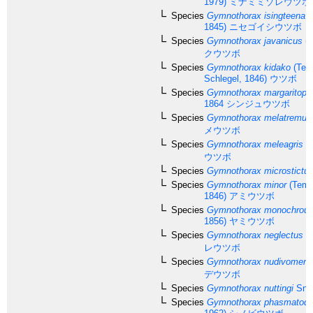
1979)
ミナミミゾレウツボ
Species
Gymnothorax isingteena
(
1845)
ニセゴイシウツボ
Species
Gymnothorax javanicus
(B
クウツボ
Species
Gymnothorax kidako
(Tem
Schlegel, 1846)
ウツボ
Species
Gymnothorax margaritoph
1864
シンジュウツボ
Species
Gymnothorax melatremus
メウツボ
Species
Gymnothorax meleagris
(S
ウツボ
Species
Gymnothorax microstictu
Species
Gymnothorax minor
(Temm
1846)
アミウツボ
Species
Gymnothorax monochrou
1856)
ヤミウツボ
Species
Gymnothorax neglectus
Ta
レウツボ
Species
Gymnothorax nudivomer
(
デウツボ
Species
Gymnothorax nuttingi
Snyd
Species
Gymnothorax phasmatod