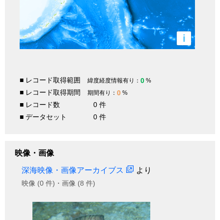
i
■ レコード取得範囲
0
緯度経度情報有り：
%
■ レコード取得期間
0
期間有り：
%
■ レコード数
0 件
■ データセット
0 件
映像・画像
深海映像・画像アーカイブス
より
映像 (0 件)・画像 (8 件)