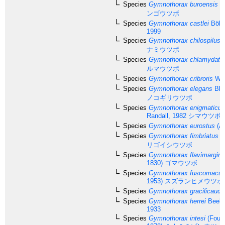
Species
Gymnothorax buroensis
(B
ンゴウツボ
Species
Gymnothorax castlei
Böhlk
1999
Species
Gymnothorax chilospilus
B
ナミウツボ
Species
Gymnothorax chlamydatu
ルマウツボ
Species
Gymnothorax cribroris
Whi
Species
Gymnothorax elegans
Bli
ノコギリウツボ
Species
Gymnothorax enigmaticus
Randall, 1982
シマウツボ
Species
Gymnothorax eurostus
(Ab
Species
Gymnothorax fimbriatus
(B
リゴイシウツボ
Species
Gymnothorax flavimargina
1830)
ゴマウツボ
Species
Gymnothorax fuscomacul
1953)
スズランヒメウツボ
Species
Gymnothorax gracilicauda
Species
Gymnothorax herrei
Beebe
1933
Species
Gymnothorax intesi
(Fourm