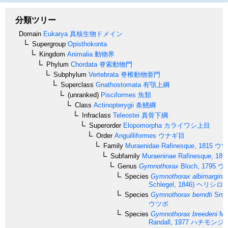
分類ツリー
Domain
Eukarya
真核生物ドメイン
Supergroup
Opisthokonta
Kingdom
Animalia
動物界
Phylum
Chordata
脊索動物門
Subphylum
Vertebrata
脊椎動物亜門
Superclass
Gnathostomata
有顎上綱
(unranked)
Pisciformes
魚類
Class
Actinopterygii
条鰭綱
Infraclass
Teleostei
真骨下綱
Superorder
Elopomorpha
カライワシ上目
Order
Anguilliformes
ウナギ目
Family
Muraenidae
Rafinesque, 1815
ウツ
Subfamily
Muraeninae
Rafinesque, 181
Genus
Gymnothorax
Bloch, 1795
ウ
Species
Gymnothorax albimargina
Schlegel, 1846)
ヘリシロ
Species
Gymnothorax berndti
Snyd
ウツボ
Species
Gymnothorax breedeni
Mc
Randall, 1977
ハチモンジ