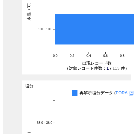
水温（℃）
9.0 - 10.0
0.0
0.2
0.4
0.6
0.8
出現レコード数
（対象レコード件数：
1
/
113
件）
塩分
再解析塩分データ (
FORA
35.0 - 36.0