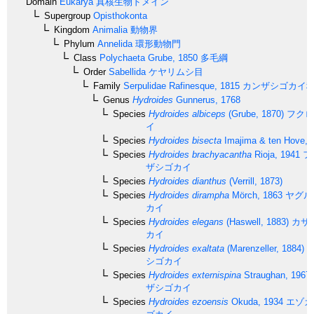
Domain
Eukarya
真核生物ドメイン
Supergroup
Opisthokonta
Kingdom
Animalia
動物界
Phylum
Annelida
環形動物門
Class
Polychaeta
Grube, 1850
多毛綱
Order
Sabellida
ケヤリムシ目
Family
Serpulidae
Rafinesque, 1815
カンザシゴカイ
Genus
Hydroides
Gunnerus, 1768
Species
Hydroides albiceps
(Grube, 1870)
フクロ
イ
Species
Hydroides bisecta
Imajima & ten Hove, 
Species
Hydroides brachyacantha
Rioja, 1941
フ
ザシゴカイ
Species
Hydroides dianthus
(Verrill, 1873)
Species
Hydroides dirampha
Mörch, 1863
ヤグル
カイ
Species
Hydroides elegans
(Haswell, 1883)
カサ
カイ
Species
Hydroides exaltata
(Marenzeller, 1884)
カ
シゴカイ
Species
Hydroides externispina
Straughan, 1967
ザシゴカイ
Species
Hydroides ezoensis
Okuda, 1934
エゾカ