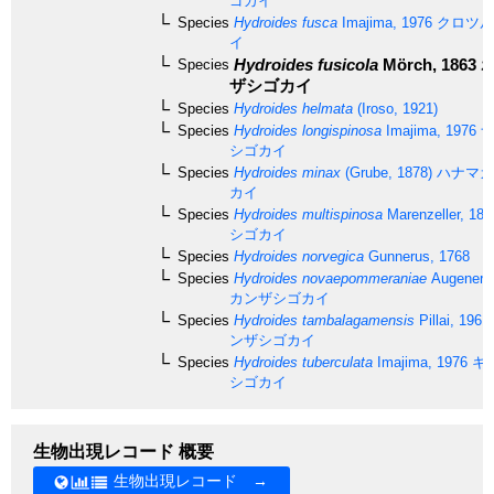
ゴカイ
Species
Hydroides fusca
Imajima, 1976
クロツル
イ
Hydroides fusicola
Mörch, 1863
ホ
Species
ザシゴカイ
Species
Hydroides helmata
(Iroso, 1921)
Species
Hydroides longispinosa
Imajima, 1976
ナ
シゴカイ
Species
Hydroides minax
(Grube, 1878)
ハナマガ
カイ
Species
Hydroides multispinosa
Marenzeller, 188
シゴカイ
Species
Hydroides norvegica
Gunnerus, 1768
Species
Hydroides novaepommeraniae
Augener, 
カンザシゴカイ
Species
Hydroides tambalagamensis
Pillai, 1961
ンザシゴカイ
Species
Hydroides tuberculata
Imajima, 1976
キ
シゴカイ
生物出現レコード 概要
生物出現レコード →