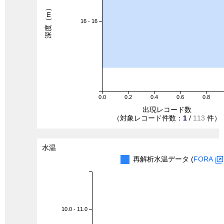
深度（m）
16 - 16
0.0
0.2
0.4
0.6
0.8
出現レコード数
（対象レコード件数：
1
/
113
件）
水温
再解析水温データ (
FORA
10.0 - 11.0