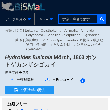
データを見る
More
分類 :
[学名] Eukarya - Opisthokonta - Animalia - Annelida -
Polychaeta - Sabellida - Serpulidae -
Hydroides
[和名] 真核生物ドメイン - Opisthokonta - 動物界 - 環形動
物門 - 多毛綱 - ケヤリムシ目 - カンザシゴカイ科 -
Hydroides
Hydroides fusicola
Mörch, 1863
ホソ
トゲカンザシゴカイ
参考文献を見る
分類群情報
出現レコード
分類情報の提供
分類ツリー