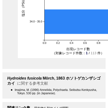
塩分（PSU）
34.0 - 35.0
0.0
0.2
0.4
0.6
0.8
出現レコード数
（対象レコード件数：
1
/
113
件）
Hydroides fusicola
Mörch, 1863
ホソトゲカンザシゴ
カイ
に関する参考文献
●
Imajima, M. (1996) Annelida, Polychaeta. Seibutsu Kenkyusha,
Tokyo. 530 pp. (in Japanese).
関連リンク集