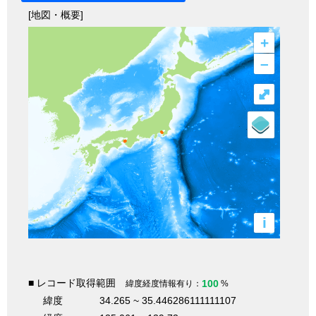
[地図・概要]
+
–
⤢
i
■ レコード取得範囲
100
緯度経度情報有り：
%
緯度
34.265 ~ 35.446286111111107