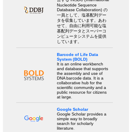
Nucleotide Sequence
Database Collaboration) の
一員として、塩基配列デー
タを収集しています。あわ
せて、自由に利用可能な塩
基配列データとスーパーコ
ンピュータシステムを提供
しています。
Barcode of Life Data
System (BOLD)
It is an online workbench
and database that supports
the assembly and use of
DNA barcode data. It is a
collaborative hub for the
scientific community and a
public resource for citizens
at large.
Google Scholar
Google Scholar provides a
simple way to broadly
search for scholarly
literature.