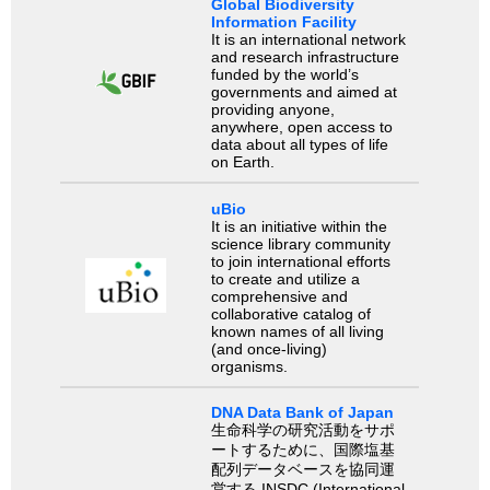
Global Biodiversity
Information Facility
It is an international network
and research infrastructure
funded by the world’s
governments and aimed at
providing anyone,
anywhere, open access to
data about all types of life
on Earth.
uBio
It is an initiative within the
science library community
to join international efforts
to create and utilize a
comprehensive and
collaborative catalog of
known names of all living
(and once-living)
organisms.
DNA Data Bank of Japan
生命科学の研究活動をサポ
ートするために、国際塩基
配列データベースを協同運
営する INSDC (International