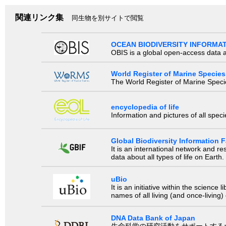
関連リンク集
同生物を別サイトで閲覧
OCEAN BIODIVERSITY INFORMA
OBIS is a global open-access data a
World Register of Marine Species
The World Register of Marine Species
encyclopedia of life
Information and pictures of all spec
Global Biodiversity Information Fa
It is an international network and 
data about all types of life on Earth.
uBio
It is an initiative within the scienc
names of all living (and once-living
DNA Data Bank of Japan
生命科学の研究活動をサポートするために、国際塩基