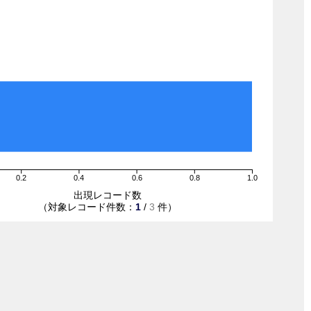
0.2
0.4
0.6
0.8
1.0
出現レコード数
（対象レコード件数：
1
/
3
件）