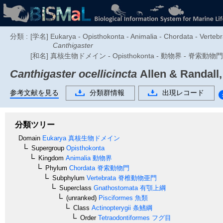
分類 :
[学名] Eukarya - Opisthokonta - Animalia - Chordata - Vertebra
Canthigaster
[和名] 真核生物ドメイン - Opisthokonta - 動物界 - 脊索動物門 
Canthigaster ocellicincta
Allen & Randall,
参考文献を見る
分類群情報
出現レコード
分類ツリー
Domain
Eukarya
真核生物ドメイン
Supergroup
Opisthokonta
Kingdom
Animalia
動物界
Phylum
Chordata
脊索動物門
Subphylum
Vertebrata
脊椎動物亜門
Superclass
Gnathostomata
有顎上綱
(unranked)
Pisciformes
魚類
Class
Actinopterygii
条鰭綱
Order
Tetraodontiformes
フグ目