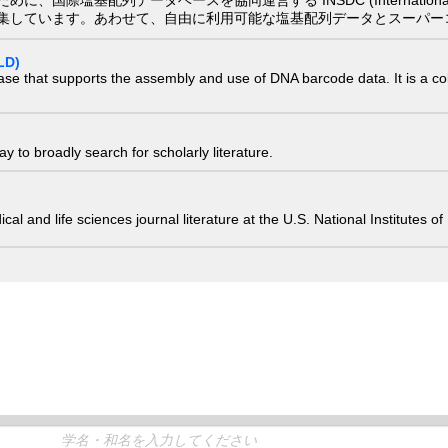
集しています。あわせて、自由に利用可能な塩基配列データとスーパー
LD)
ase that supports the assembly and use of DNA barcode data. It is a col
 to broadly search for scholarly literature.
edical and life sciences journal literature at the U.S. National Institutes