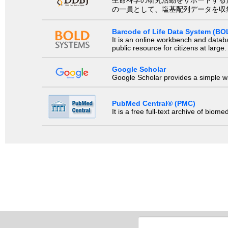
の一員として、塩基配列データを収
Barcode of Life Data System (BO
It is an online workbench and datab
public resource for citizens at large.
Google Scholar
Google Scholar provides a simple way
PubMed Central® (PMC)
It is a free full-text archive of biom