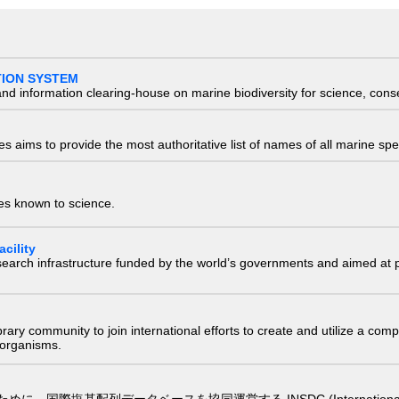
TION SYSTEM
nd information clearing-house on marine biodiversity for science, con
 aims to provide the most authoritative list of names of all marine spec
ies known to science.
cility
research infrastructure funded by the world’s governments and aimed a
e library community to join international efforts to create and utilize a 
) organisms.
配列データベースを協同運営する INSDC (International Nucleotide