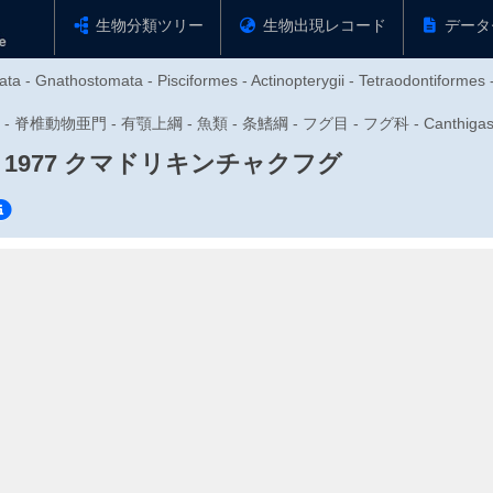
生物分類ツリー
生物出現レコード
データ
ta - Gnathostomata - Pisciformes - Actinopterygii - Tetraodontiformes 
- 脊椎動物亜門 - 有顎上綱 - 魚類 - 条鰭綱 - フグ目 - フグ科 - Canthigas
 1977
クマドリキンチャクフグ