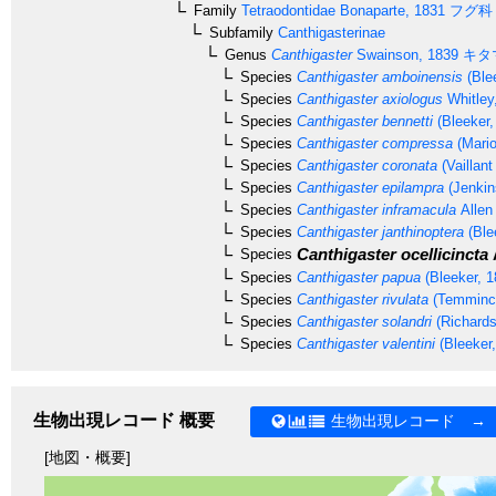
Family
Tetraodontidae
Bonaparte, 1831
フグ科
Subfamily
Canthigasterinae
Genus
Canthigaster
Swainson, 1839
キタ
Species
Canthigaster amboinensis
(Ble
Species
Canthigaster axiologus
Whitley
Species
Canthigaster bennetti
(Bleeker,
Species
Canthigaster compressa
(Mario
Species
Canthigaster coronata
(Vaillan
Species
Canthigaster epilampra
(Jenkin
Species
Canthigaster inframacula
Allen
Species
Canthigaster janthinoptera
(Ble
Canthigaster ocellicincta
Species
Species
Canthigaster papua
(Bleeker, 1
Species
Canthigaster rivulata
(Temminck
Species
Canthigaster solandri
(Richards
Species
Canthigaster valentini
(Bleeker,
生物出現レコード 概要
生物出現レコード →
[地図・概要]