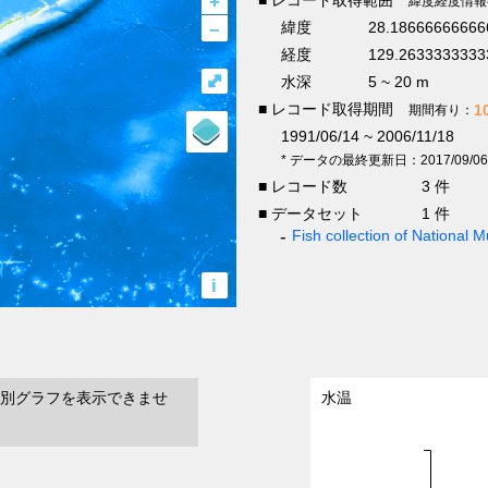
+
緯度経度情報
–
緯度
28.18666666666
経度
129.2633333333
⤢
水深
5 ~ 20 m
■ レコード取得期間
1
期間有り：
1991/06/14 ~ 2006/11/18
* データの最終更新日：2017/09/06
■ レコード数
3 件
■ データセット
1 件
Fish collection of National
i
別グラフを表示できませ
水温