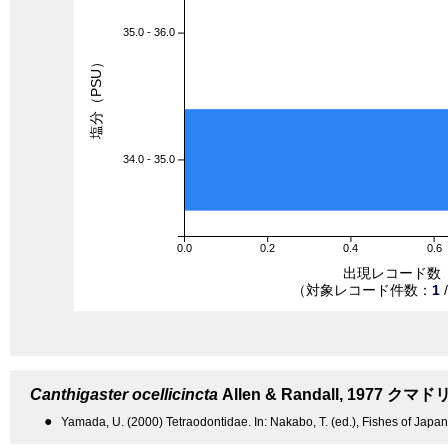
35.0 - 36.0
塩分（PSU）
34.0 - 35.0
0.0
0.2
0.4
0.6
出現レコード数
（対象レコード件数：
1
Canthigaster ocellicincta
Allen & Randall, 1977
クマド
●
Yamada, U. (2000) Tetraodontidae. In: Nakabo, T. (ed.), Fishes of Japan