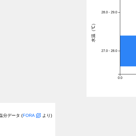
28.0 - 29.0
水温（℃）
27.0 - 28.0
0.0
塩分データ (
FORA
より)