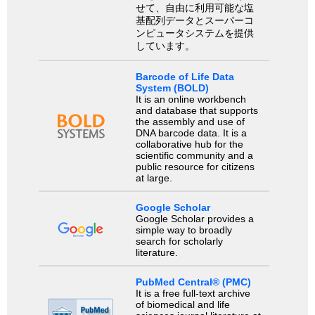
せて、自由に利用可能な塩
基配列データとスーパーコ
ンピュータシステムを提供
しています。
Barcode of Life Data
System (BOLD)
It is an online workbench
and database that supports
the assembly and use of
DNA barcode data. It is a
collaborative hub for the
scientific community and a
public resource for citizens
at large.
Google Scholar
Google Scholar provides a
simple way to broadly
search for scholarly
literature.
PubMed Central® (PMC)
It is a free full-text archive
of biomedical and life