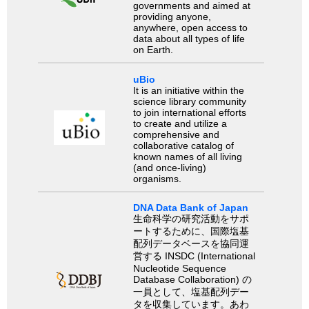
governments and aimed at
providing anyone,
anywhere, open access to
data about all types of life
on Earth.
uBio
It is an initiative within the
science library community
to join international efforts
to create and utilize a
comprehensive and
collaborative catalog of
known names of all living
(and once-living)
organisms.
DNA Data Bank of Japan
生命科学の研究活動をサポ
ートするために、国際塩基
配列データベースを協同運
営する INSDC (International
Nucleotide Sequence
Database Collaboration) の
一員として、塩基配列デー
タを収集しています。あわ