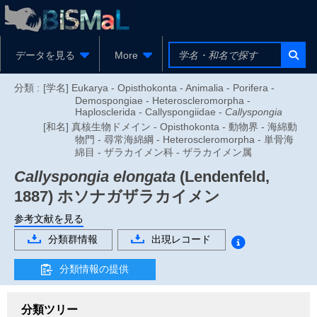
データを見る
More
分類 :
[学名] Eukarya - Opisthokonta - Animalia - Porifera -
Demospongiae - Heteroscleromorpha -
Haplosclerida - Callyspongiidae -
Callyspongia
[和名] 真核生物ドメイン - Opisthokonta - 動物界 - 海綿動
物門 - 尋常海綿綱 - Heteroscleromorpha - 単骨海
綿目 - ザラカイメン科 - ザラカイメン属
Callyspongia elongata
(Lendenfeld,
1887)
ホソナガザラカイメン
参考文献を見る
分類群情報
出現レコード
分類情報の提供
分類ツリー