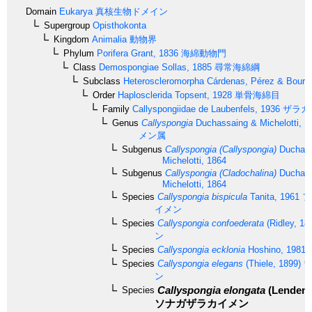
Domain
Eukarya
真核生物ドメイン
Supergroup
Opisthokonta
Kingdom
Animalia
動物界
Phylum
Porifera
Grant, 1836
海綿動物門
Class
Demospongiae
Sollas, 1885
尋常海綿綱
Subclass
Heteroscleromorpha
Cárdenas, Pérez & Boury-
Order
Haplosclerida
Topsent, 1928
単骨海綿目
Family
Callyspongiidae
de Laubenfels, 1936
ザラカ
Genus
Callyspongia
Duchassaing & Michelotti, 1
メン属
Subgenus
Callyspongia (Callyspongia)
Duchass
Michelotti, 1864
Subgenus
Callyspongia (Cladochalina)
Duchass
Michelotti, 1864
Species
Callyspongia bispicula
Tanita, 1961
フ
イメン
Species
Callyspongia confoederata
(Ridley, 18
ン
Species
Callyspongia ecklonia
Hoshino, 1981
Species
Callyspongia elegans
(Thiele, 1899)
ワ
ン
Callyspongia elongata
(Lendenfe
Species
ソナガザラカイメン