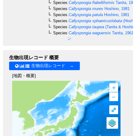
Species
Callyspongia flabelliformis
Tanita, 196
Species
Callyspongia murex
Hoshino, 1981
Species
Callyspongia patula
Hoshino, 1981
Species
Callyspongia sphaericuslobata
(Hoshin
Species
Callyspongia taupea
(Tanita & Hoshino
Species
Callyspongia waguensis
Tanita, 1961
ン
生物出現レコード 概要
生物出現レコード →
[地図・概要]
+
–
⤢