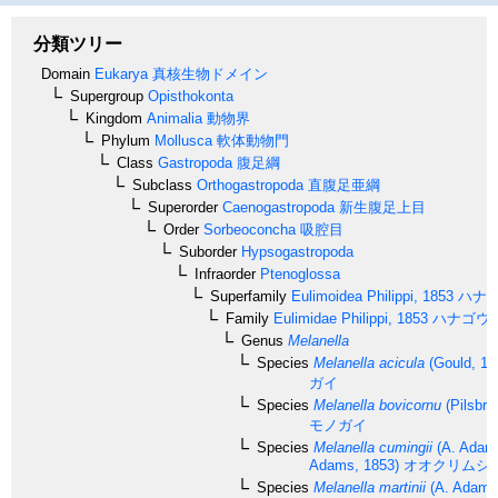
分類ツリー
Domain
Eukarya
真核生物ドメイン
Supergroup
Opisthokonta
Kingdom
Animalia
動物界
Phylum
Mollusca
軟体動物門
Class
Gastropoda
腹足綱
Subclass
Orthogastropoda
直腹足亜綱
Superorder
Caenogastropoda
新生腹足上目
Order
Sorbeoconcha
吸腔目
Suborder
Hypsogastropoda
Infraorder
Ptenoglossa
Superfamily
Eulimoidea
Philippi, 1853
ハナ
Family
Eulimidae
Philippi, 1853
ハナゴウ
Genus
Melanella
Species
Melanella acicula
(Gould, 18
ガイ
Species
Melanella bovicornu
(Pilsbry
モノガイ
Species
Melanella cumingii
(A. Adams
Adams, 1853)
オオクリムシ
Species
Melanella martinii
(A. Adams 