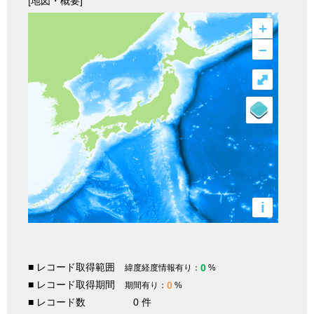
[地図・概要]
+
–
⤢
i
■ レコード取得範囲
0
緯度経度情報有り：
%
■ レコード取得期間
0
期間有り：
%
■ レコード数
0 件