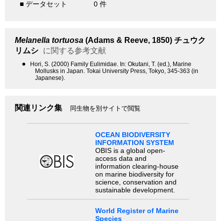
■ データセット
0 件
Melanella tortuosa
(Adams & Reeve, 1850)
チュウク
リムシ
に関する参考文献
●
Hori, S. (2000) Family Eulimidae. In: Okutani, T. (ed.), Marine
Mollusks in Japan. Tokai University Press, Tokyo, 345-363 (in
Japanese).
関連リンク集
同生物を別サイトで閲覧
OCEAN BIODIVERSITY
INFORMATION SYSTEM
OBIS is a global open-
access data and
information clearing-house
on marine biodiversity for
science, conservation and
sustainable development.
World Register of Marine
Species