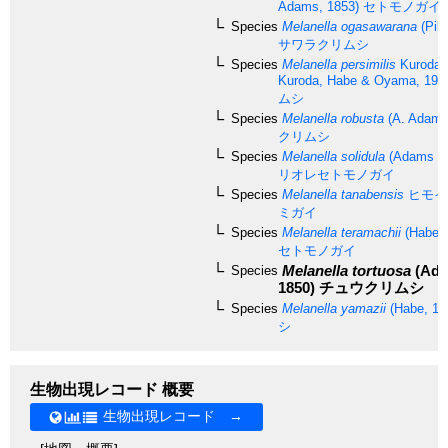
Adams, 1853)
セトモノガイ
Species
Melanella ogasawarana
(Pils
サワラクリムシ
Species
Melanella persimilis
Kuroda 
Kuroda, Habe & Oyama, 197
ムシ
Species
Melanella robusta
(A. Adams
クリムシ
Species
Melanella solidula
(Adams & 
リオレセトモノガイ
Species
Melanella tanabensis
ヒモイ
ミガイ
Species
Melanella teramachii
(Habe, 
セトモノガイ
Melanella tortuosa
(Ada
Species
1850)
チュウクリムシ
Species
Melanella yamazii
(Habe, 19
シ
生物出現レコード 概要
生物出現レコード →