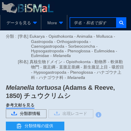
データを見る
More
分類 :
[学名] Eukarya - Opisthokonta - Animalia - Mollusca -
Gastropoda - Orthogastropoda -
Caenogastropoda - Sorbeoconcha -
Hypsogastropoda - Ptenoglossa - Eulimoidea -
Eulimidae -
Melanella
[和名] 真核生物ドメイン - Opisthokonta - 動物界 - 軟体動
物門 - 腹足綱 - 直腹足亜綱 - 新生腹足上目 - 吸腔目
- Hypsogastropoda - Ptenoglossa - ハナゴウナ上
科 - ハナゴウナ科 -
Melanella
Melanella tortuosa
(Adams & Reeve,
1850)
チュウクリムシ
参考文献を見る
分類群情報
出現レコード
分類情報の提供