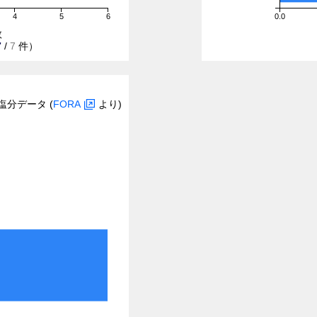
4
5
6
0.0
数
7
/
7
件）
塩分データ (
FORA
より)