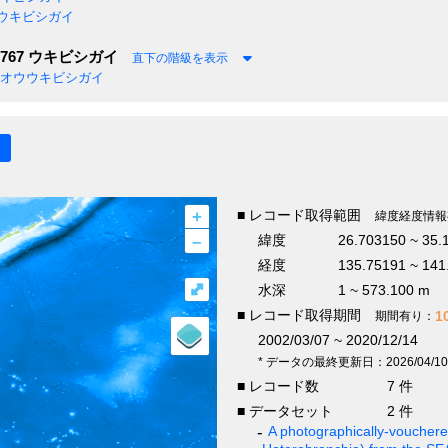
ウキビシガイ
1767
ウキビシガイ
直下の階級を表示
オウウキビシガイ
+
■ レコード取得範囲
緯度経度情報
–
緯度
26.703150 ~ 35.
経度
135.75191 ~ 141
⤢
水深
1 ~ 573.100 m
■ レコード取得期間
1
期間有り：
2002/03/07 ~ 2020/12/14
* データの最終更新日：2026/04/10
■ レコード数
7 件
■ データセット
2 件
A photographically-vouchered