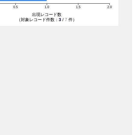
0.5
1.0
1.5
2.0
出現レコード数
（対象レコード件数：
3
/
7
件）