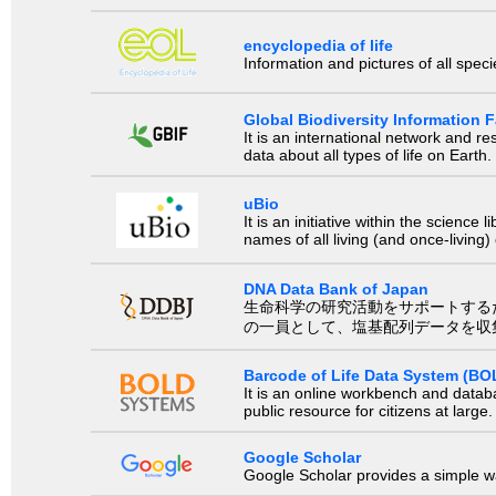
encyclopedia of life
Information and pictures of all spec
Global Biodiversity Information Fa
It is an international network and 
data about all types of life on Earth.
uBio
It is an initiative within the scienc
names of all living (and once-living
DNA Data Bank of Japan
生命科学の研究活動をサポートするために、国際塩基
の一員として、塩基配列データを収
Barcode of Life Data System (BO
It is an online workbench and datab
public resource for citizens at large.
Google Scholar
Google Scholar provides a simple way