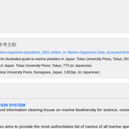
参考文献
ine organisms (plankton). 2001 edition.
In: Marine Organisms Data, accessed throu
 An illustrated guide to marine plankton in Japan. Tokai University Press, Tokyo, 5
s in Japan. Tokai University Press, Tokyo, 775 (in Japanese).
 Tokai University Press, Kanagawa, Japan, 1382pp. (in Japanese).
TION SYSTEM
nd information clearing-house on marine biodiversity for science, con
 aims to provide the most authoritative list of names of all marine spec