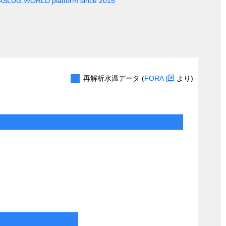
EASLUG.WORLD platform since 2015
再解析水温データ (
FORA
より)