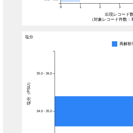
0
1
2
3
出現レコード
（対象レコード件数：
塩分
再解析
35.0 - 36.0
塩分（PSU）
34.0 - 35.0