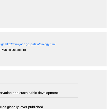
gh http://www.jodc.go.jp/data/biology.html.
67-598 (in Japanese).
servation and sustainable development.
ies globally, ever published.