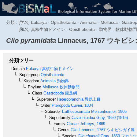
分類 :
[学名] Eukarya - Opisthokonta - Animalia - Mollusca - Gastrop
[和名] 真核生物ドメイン - Opisthokonta - 動物界 - 軟体動物門 - 腹足
Clio pyramidata
Linnaeus, 1767
ウキビシ
分類ツリー
Domain
Eukarya
真核生物ドメイン
Supergroup
Opisthokonta
Kingdom
Animalia
動物界
Phylum
Mollusca
軟体動物門
Class
Gastropoda
腹足綱
Superorder
Heterobranchia
異鰓上目
Order
Pteropoda
Cuvier, 1804
Suborder
Euthecosomata
Meisenheimer, 1905
Superfamily
Cavolinioidea
Gray, 1850 (1815)
Family
Cliidae
Jeffreys, 1869
Genus
Clio
Linnaeus, 1767
ウキビシガイ属
Species
Clio chaptali
Gray, 1850
フカミウ