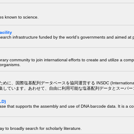
ies known to science.
cility
research infrastructure funded by the world’s governments and aimed a
e library community to join international efforts to create and utilize a 
) organisms.
配列データベースを協同運営する INSDC (International Nucleotide
集しています。あわせて、自由に利用可能な塩基配列データとスーパー
LD)
ase that supports the assembly and use of DNA barcode data. It is a col
 to broadly search for scholarly literature.