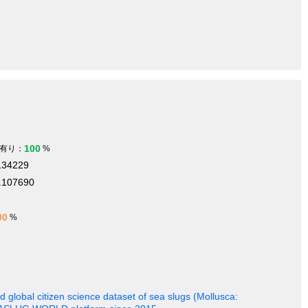
100
有り：
%
134229
.107690
00
%
 global citizen science dataset of sea slugs (Mollusca: