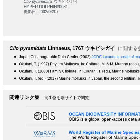
Clio pyramidata
ウキビシガイ
HYPER-DOLPHIN#0081.
撮影日: 2002/03/07
Clio pyramidata
Linnaeus, 1767
ウキビシガイ
に関する
●
Japan Oceanographic Data Center (2002)
JODC taxonomic code of mar
●
Okutani, T. (1997) Phylum Mollusca. In: Chihara, M. & M. Murano (eds.),
●
Okutani, T. (2000) Family Clioidae. In: Okutani, T. (ed.), Marine Mollusk
●
Okutani, T. (ed.) (2017) Marine mollusks in Japan, the second edition.
関連リンク集
同生物を別サイトで閲覧
OCEAN BIODIVERSITY INFORMA
OBIS is a global open-access data a
World Register of Marine Species
The World Register of Marine Species