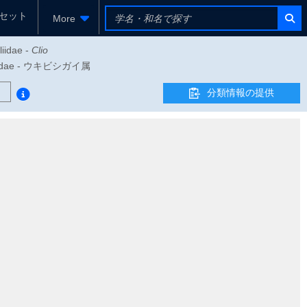
セット
More
liidae -
Clio
Cliidae - ウキビシガイ属
分類情報の提供