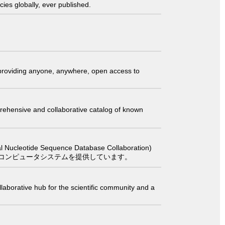
ies globally, ever published.
t providing anyone, anywhere, open access to
comprehensive and collaborative catalog of known
 Sequence Database Collaboration)
コンピュータシステムを提供しています。
laborative hub for the scientific community and a