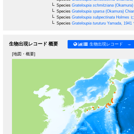
Species
Grateloupia schmitziana
(Okamura) 
Species
Grateloupia sparsa
(Okamura) Chian
Species
Grateloupia subpectinata
Holmes
ヒ
Species
Grateloupia turuturu
Yamada, 1941
生物出現レコード 概要
生物出現レコード →
[地図・概要]