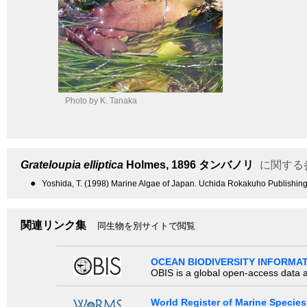
Photo by K. Tanaka
Grateloupia elliptica
Holmes, 1896
タンバノリ
に関する
●
Yoshida, T. (1998) Marine Algae of Japan. Uchida Rokakuho Publishing
関連リンク集
同生物を別サイトで閲覧
OCEAN BIODIVERSITY INFORMA
OBIS is a global open-access data a
World Register of Marine Species