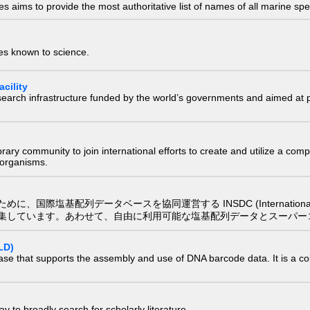
 aims to provide the most authoritative list of names of all marine spec
ies known to science.
cility
research infrastructure funded by the world’s governments and aimed a
e library community to join international efforts to create and utilize a 
) organisms.
配列データベースを協同運営する INSDC (International Nucleotide
集しています。あわせて、自由に利用可能な塩基配列データとスーパー
LD)
ase that supports the assembly and use of DNA barcode data. It is a col
 to broadly search for scholarly literature.