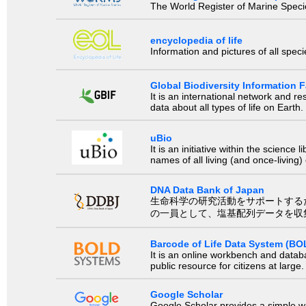
The World Register of Marine Species
encyclopedia of life
Information and pictures of all spec
Global Biodiversity Information Fa
It is an international network and 
data about all types of life on Earth.
uBio
It is an initiative within the scienc
names of all living (and once-living
DNA Data Bank of Japan
生命科学の研究活動をサポートするために、国際塩基
の一員として、塩基配列データを収
Barcode of Life Data System (BO
It is an online workbench and datab
public resource for citizens at large.
Google Scholar
Google Scholar provides a simple way