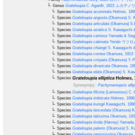
Genus
Grateloupia
C. Agardh, 1822
ムカデノ
Species
Grateloupia acuminata
Holmes, 189
Species
Grateloupia angusta
(Okamura) S. 
Species
Grateloupia articulata
(Okamura) S.
Species
Grateloupia asiatica
S. Kawaguchi 
Species
Grateloupia carnosa
Yamada & Sega
Species
Grateloupia catenata
Yendo
ウツロ
Species
Grateloupia chiangii
S. Kawaguchi &
Species
Grateloupia cornea
Okamura, 1913
Species
Grateloupia crispata
(Okamura) Y.-P
Species
Grateloupia divaricata
Okamura, 18
Species
Grateloupia elata
(Okamura) S. Kaw
Grateloupia elliptica
Holmes, 
Species
Synonym(s) :
Pachymeniopsis ellip
Species
Grateloupia filicina
(Lamouroux) C. 
Species
Grateloupia imbricata
Holmes, 1896
Species
Grateloupia kurogii
Kawaguchi, 199
Species
Grateloupia lanceolata
(Okamura) K
Species
Grateloupia latissima
Okamura, 193
Species
Grateloupia livida
(Harvey) Yamada,
Species
Grateloupia patens
(Okamura) S. K
Species
Grateloupia ramosissima
Okamura,