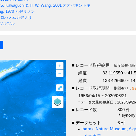
S. Kawaguchi & H. W. Wang, 2001
オオバキントキ
g, 1970
ヒヂリメン
ロハノムカデノリ
ツルツル
+
■ レコード取得範囲
緯度経度情報
–
緯度
33.119550 ~ 41.
経度
133.426660 ~ 14
⤢
■ レコード取得期間
9
期間有り：
1956/04/15 ~ 2020/06/21
* データの最終更新日：2025/09/26
■ レコード数
300 件
＊syno
■ データセット
6 件
Ibaraki Nature Museum, Alga