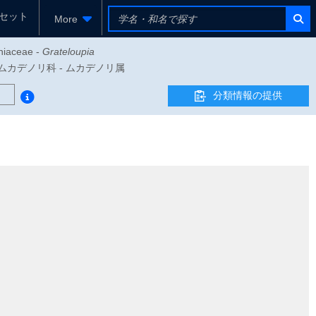
セット
More
niaceae -
Grateloupia
ales - ムカデノリ科 - ムカデノリ属
分類情報の提供