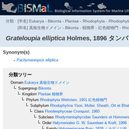
分類 :
[学名] Eukarya - Bikonta - Plantae - Rhodophyta - Rhodophyt
[和名] 真核生物ドメイン - Bikonta - 植物界 - 紅色植物門 - Rhodoph
Grateloupia elliptica
Holmes, 1896
タンバ
Synonym(s)
Pachymeniopsis elliptica
分類ツリー
Domain
Eukarya
真核生物ドメイン
Supergroup
Bikonta
Kingdom
Plantae
植物界
Phylum
Rhodophyta
Wettstein, 1901
紅色植物門
Subphylum
Rhodophytina
Yoon, Muller, Sheath, Ott et Bha
Class
Florideophyceae
Cronquist, 1960
Subclass
Rhodymeniophycidae
Saunders et Hommer
Order
Halymeniales
G. W. Saundwer & Kraft, 1996
Family
Halymeniaceae
Bory, 1828
ムカデノリ科