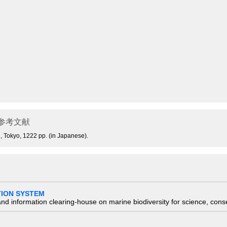
参考文献
, Tokyo, 1222 pp. (in Japanese).
TION SYSTEM
nd information clearing-house on marine biodiversity for science, con