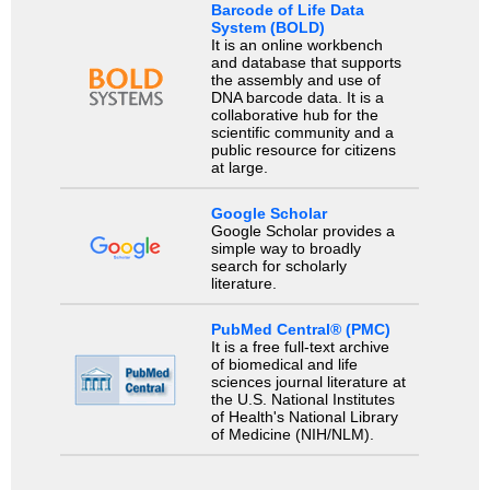
Barcode of Life Data
System (BOLD)
It is an online workbench
and database that supports
the assembly and use of
DNA barcode data. It is a
collaborative hub for the
scientific community and a
public resource for citizens
at large.
Google Scholar
Google Scholar provides a
simple way to broadly
search for scholarly
literature.
PubMed Central® (PMC)
It is a free full-text archive
of biomedical and life
sciences journal literature at
the U.S. National Institutes
of Health's National Library
of Medicine (NIH/NLM).