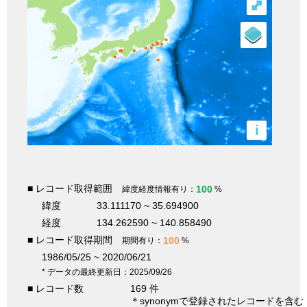
⤢
i
■ レコード取得範囲
100
緯度経度情報有り：
%
緯度
33.111170 ~ 35.694900
経度
134.262590 ~ 140.858490
■ レコード取得期間
100
期間有り：
%
1986/05/25 ~ 2020/06/21
* データの最終更新日：2025/09/26
■ レコード数
169 件
＊synonymで登録されたレコードを含む