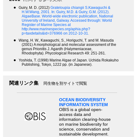
●
Guiry, M. D. (2012)
Grateloupia chiangii S.Kawaguchi &
H.W.Wang, 2001.
In: Guiry, M.D. & Guiry, G.M. (2012).
AlgaeBase. World-wide electronic publication, National
University of Ireland, Galway. Accessed through: World
Register of Marine Species at
http://www.marinespecies.org/aphia.php?
p=taxdetails&id=376966 on 2012-10-31.
●
Wang, H. W., Kawaguchi, S., Horiguchi, T. and M. Masuda
(2001) A morphological and molecular assessment of the
genus Prionitis J. Agardh (Halymeniaceae,
Rhodophyta). Phycological Research 49: 251-261.
●
Yoshida, T. (1998) Marine Algae of Japan. Uchida Rokakuho
Publishing, Tokyo, 1222 pp. (in Japanese).
関連リンク集
同生物を別サイトで閲覧
OCEAN BIODIVERSITY
INFORMATION SYSTEM
OBIS is a global open-
access data and
information clearing-house
on marine biodiversity for
science, conservation and
sustainable development.