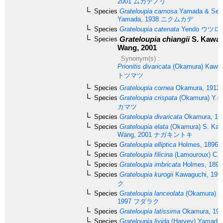
2001
ムカデノリ
Species
Grateloupia carnosa
Yamada & Seg
Yamada, 1938
ニクムカデ
Species
Grateloupia catenata
Yendo
ウツロ
Grateloupia chiangii
S. Kawag
Species
Wang, 2001
Synonym(s) :
Prionitis divaricata
(Okamura) Kawag
トツマツ
Species
Grateloupia cornea
Okamura, 1913
Species
Grateloupia crispata
(Okamura) Y.-P
カマツ
Species
Grateloupia divaricata
Okamura, 18
Species
Grateloupia elata
(Okamura) S. Kaw
Wang, 2001
ナガキントキ
Species
Grateloupia elliptica
Holmes, 1896
Species
Grateloupia filicina
(Lamouroux) C. 
Species
Grateloupia imbricata
Holmes, 1896
Species
Grateloupia kurogii
Kawaguchi, 199
ク
Species
Grateloupia lanceolata
(Okamura) K
1997
フダラク
Species
Grateloupia latissima
Okamura, 193
Species
Grateloupia livida
(Harvey) Yamada,