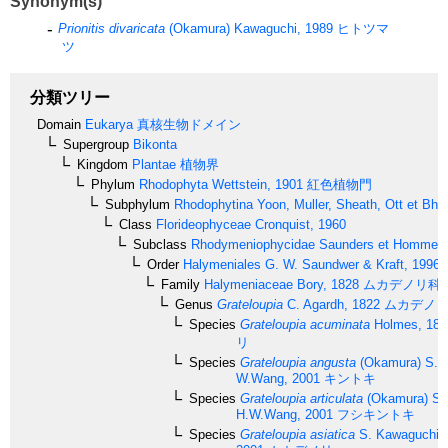
Synonym(s)
Prionitis divaricata
(Okamura) Kawaguchi, 1989
ヒトツマ
ツ
分類ツリー
Domain
Eukarya
真核生物ドメイン
Supergroup
Bikonta
Kingdom
Plantae
植物界
Phylum
Rhodophyta
Wettstein, 1901
紅色植物門
Subphylum
Rhodophytina
Yoon, Muller, Sheath, Ott et Bha
Class
Florideophyceae
Cronquist, 1960
Subclass
Rhodymeniophycidae
Saunders et Hommer
Order
Halymeniales
G. W. Saundwer & Kraft, 1996
Family
Halymeniaceae
Bory, 1828
ムカデノリ科
Genus
Grateloupia
C. Agardh, 1822
ムカデノ
Species
Grateloupia acuminata
Holmes, 189
リ
Species
Grateloupia angusta
(Okamura) S. 
W.Wang, 2001
キントキ
Species
Grateloupia articulata
(Okamura) S.
H.W.Wang, 2001
フシキントキ
Species
Grateloupia asiatica
S. Kawaguchi 