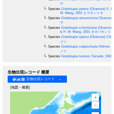
デ
Species
Grateloupia patens
(Okamura) S. K
W. Wang, 2001
ヒラキントキ
Species
Grateloupia ramosissima
Okamura,
デ
Species
Grateloupia schmitziana
(Okamura) 
& H. W. Wang, 2001
オオバキント
Species
Grateloupia sparsa
(Okamura) Chian
メン
Species
Grateloupia subpectinata
Holmes
ヒ
ノリ
Species
Grateloupia turuturu
Yamada, 1941
生物出現レコード 概要
生物出現レコード →
[地図・概要]
+
–