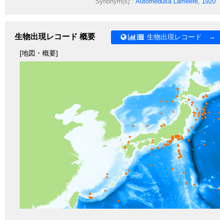
Synonym(s) :
Automedusa
Lameere, 1920
生物出現レコード 概要
生物出現レコード →
[地図・概要]