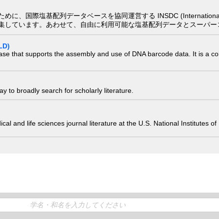
配列データベースを協同運営する INSDC (International Nucleotide
集しています。あわせて、自由に利用可能な塩基配列データとスーパー
LD)
ase that supports the assembly and use of DNA barcode data. It is a col
 to broadly search for scholarly literature.
edical and life sciences journal literature at the U.S. National Institutes