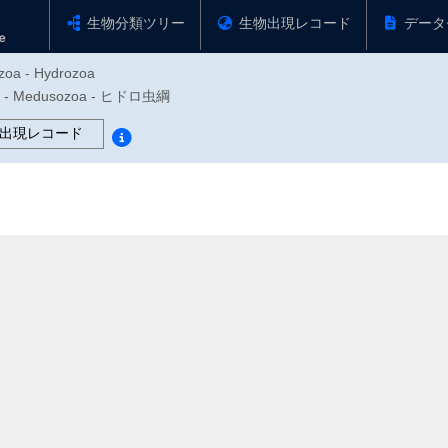
生物分類ツリー
生物出現レコード
データ
ozoa - Hydrozoa
- Medusozoa - ヒドロ虫綱
出現レコード