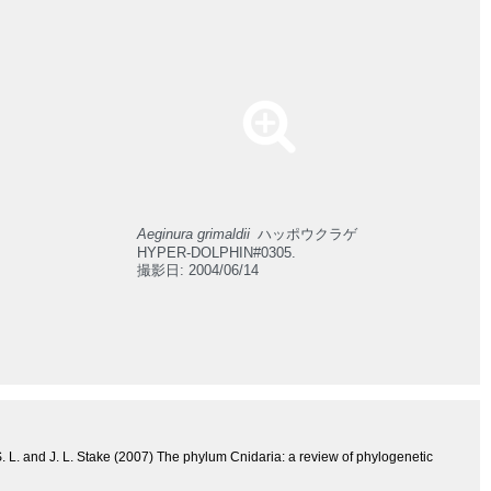
Aeginura grimaldii
ハッポウクラゲ
HYPER-DOLPHIN#0305.
撮影日: 2004/06/14
 S. L. and J. L. Stake (2007) The phylum Cnidaria: a review of phylogenetic