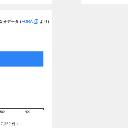
塩分データ (
FORA
より)
300
400
17,362
件）