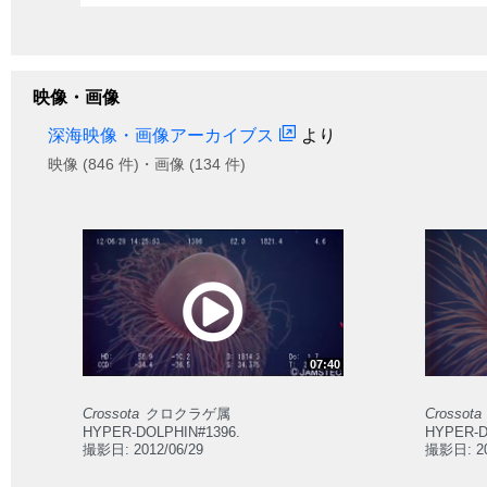
映像・画像
深海映像・画像アーカイブス
より
映像 (846 件)・画像 (134 件)
07:40
Crossota
クロクラゲ属
Crossota
HYPER-DOLPHIN#1396.
HYPER-D
撮影日: 2012/06/29
撮影日: 20