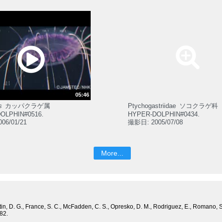
05:46
s
カッパクラゲ属
Ptychogastriidae
ソコクラゲ科
OLPHIN#0516.
HYPER-DOLPHIN#0434.
06/01/21
撮影日: 2005/07/08
More...
Fautin, D. G., France, S. C., McFadden, C. S., Opresko, D. M., Rodriguez, E., Romano,
82.