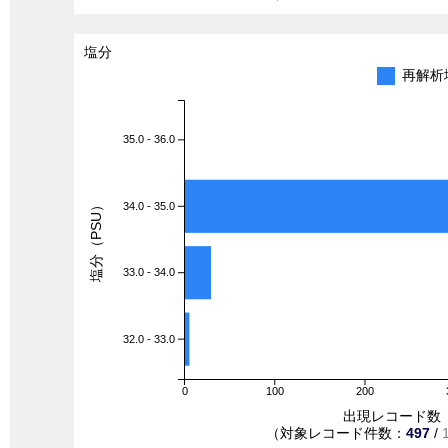
塩分
再解析
35.0 - 36.0
塩分（PSU）
34.0 - 35.0
33.0 - 34.0
32.0 - 33.0
0
100
200
出現レコード数
（対象レコード件数：
497
/