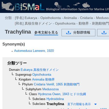
分類 :
[学名] Eukarya - Opisthokonta - Animalia - Cnidaria - Medus
[和名] 真核生物ドメイン - Opisthokonta - 動物界 - 刺胞動物門 
Trachylina
参考文献を見る
分類群情報
Synonym(s)
Automedusa
Lameere, 1920
分類ツリー
Domain
Eukarya
真核生物ドメイン
Supergroup
Opisthokonta
Kingdom
Animalia
動物界
Phylum
Cnidaria
Verrill, 1865
刺胞動物門
Subphylum
Medusozoa
Class
Hydrozoa
Owen, 1843
ヒドロ虫綱
Subclass
Hydroidolina
Trachylina
Subclass
直下の階級を表示