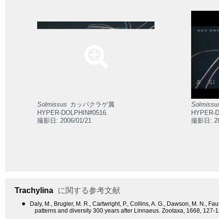
Solmissus
カッパクラゲ属
Solmissu
HYPER-DOLPHIN#0516.
HYPER-D
撮影日: 2006/01/21
撮影日: 20
Trachylina
に関する参考文献
●
Daly, M., Brugler, M. R., Cartwright, P., Collins, A. G., Dawson, M. N., 
patterns and diversity 300 years after Linnaeus. Zootaxa, 1668, 127-1