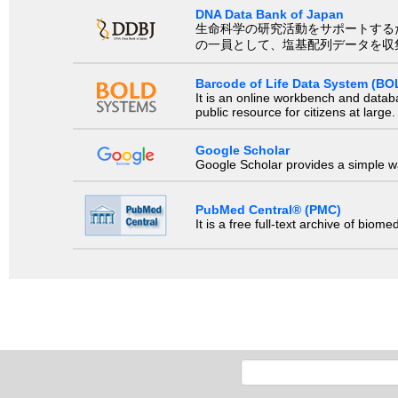
DNA Data Bank of Japan
生命科学の研究活動をサポートするために、国際塩基
の一員として、塩基配列データを収
Barcode of Life Data System (BO
It is an online workbench and datab
public resource for citizens at large.
Google Scholar
Google Scholar provides a simple way
PubMed Central® (PMC)
It is a free full-text archive of biom