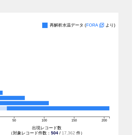
再解析水温データ (
FORA
より)
50
100
150
200
出現レコード数
（対象レコード件数：
504
/
17,362
件）