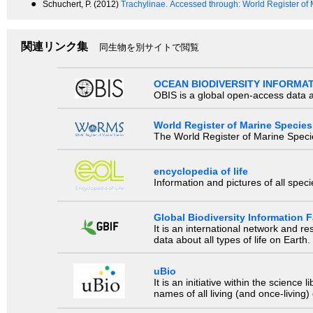
●
Schuchert, P. (2012)
Trachylinae.
Accessed through: World Register of
関連リンク集
同生物を別サイトで閲覧
OCEAN BIODIVERSITY INFORMA
OBIS is a global open-access data a
World Register of Marine Species
The World Register of Marine Species
encyclopedia of life
Information and pictures of all spec
Global Biodiversity Information Fa
It is an international network and 
data about all types of life on Earth.
uBio
It is an initiative within the scienc
names of all living (and once-living