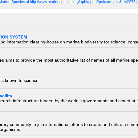
 Marine Species at http://www.marinespecies.org/aphia.php?p=taxdetails&id=2275
TION SYSTEM
nd information clearing-house on marine biodiversity for science, con
 aims to provide the most authoritative list of names of all marine spec
ies known to science.
cility
research infrastructure funded by the world’s governments and aimed a
e library community to join international efforts to create and utilize a 
) organisms.