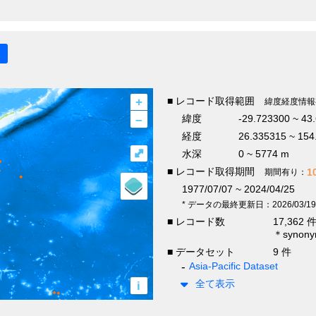
+
■ レコード取得範囲
緯度経度情報
–
緯度
-29.723300 ~ 43
経度
26.335315 ~ 154
⤢
水深
0 ~ 5774 m
■ レコード取得期間
1
期間有り：
1977/07/07 ~ 2024/04/25
* データの最終更新日：2026/03/19
■ レコード数
17,362 
＊syno
■ データセット
9 件
Asia-Pacific Dataset
全て表示
i