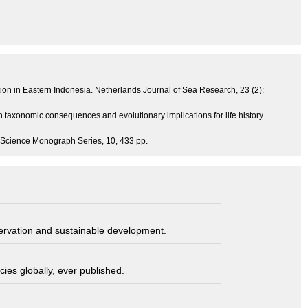
tion in Eastern Indonesia. Netherlands Journal of Sea Research, 23 (2):
h taxonomic consequences and evolutionary implications for life history
ine Science Monograph Series, 10, 433 pp.
servation and sustainable development.
ies globally, ever published.