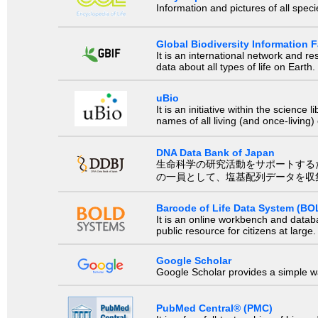
Information and pictures of all spec
Global Biodiversity Information Fa
It is an international network and 
data about all types of life on Earth.
uBio
It is an initiative within the scienc
names of all living (and once-living
DNA Data Bank of Japan
生命科学の研究活動をサポートするために、国際塩基
の一員として、塩基配列データを収
Barcode of Life Data System (BO
It is an online workbench and datab
public resource for citizens at large.
Google Scholar
Google Scholar provides a simple way
PubMed Central® (PMC)