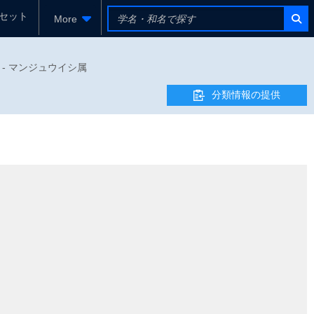
セット
More
シ科 - マンジュウイシ属
分類情報の提供