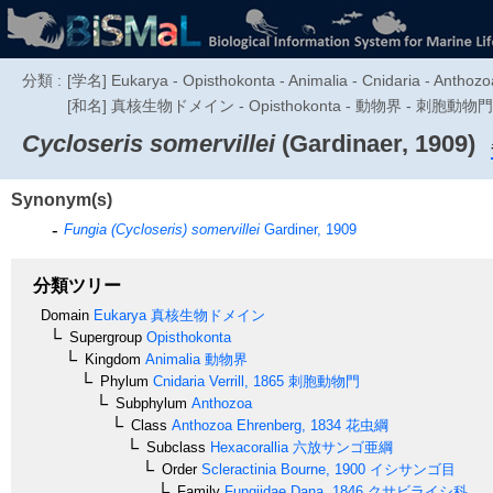
分類 :
[学名] Eukarya - Opisthokonta - Animalia - Cnidaria - Anthozoa
[和名] 真核生物ドメイン - Opisthokonta - 動物界 - 刺胞
Cycloseris somervillei
(Gardinaer, 1909)
Synonym(s)
Fungia (Cycloseris) somervillei
Gardiner, 1909
分類ツリー
Domain
Eukarya
真核生物ドメイン
Supergroup
Opisthokonta
Kingdom
Animalia
動物界
Phylum
Cnidaria
Verrill, 1865
刺胞動物門
Subphylum
Anthozoa
Class
Anthozoa
Ehrenberg, 1834
花虫綱
Subclass
Hexacorallia
六放サンゴ亜綱
Order
Scleractinia
Bourne, 1900
イシサンゴ目
Family
Fungiidae
Dana, 1846
クサビライシ科