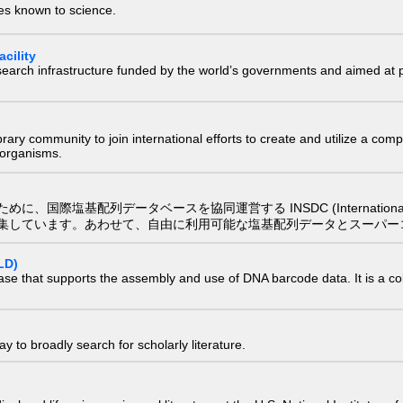
ies known to science.
cility
research infrastructure funded by the world’s governments and aimed a
e library community to join international efforts to create and utilize a 
) organisms.
配列データベースを協同運営する INSDC (International Nucleotide
集しています。あわせて、自由に利用可能な塩基配列データとスーパー
LD)
ase that supports the assembly and use of DNA barcode data. It is a col
 to broadly search for scholarly literature.