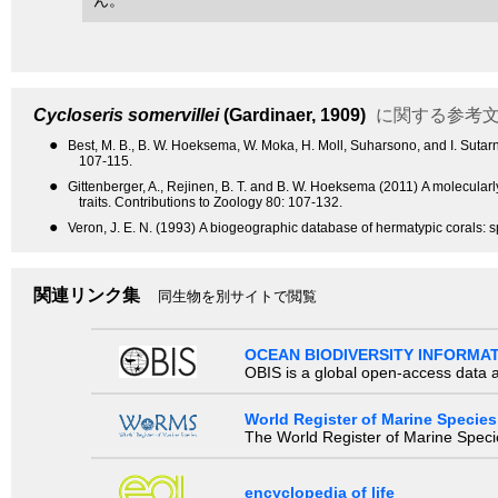
Cycloseris somervillei
(Gardinaer, 1909)
に関する参考
●
Best, M. B., B. W. Hoeksema, W. Moka, H. Moll, Suharsono, and I. Sutarn
107-115.
●
Gittenberger, A., Rejinen, B. T. and B. W. Hoeksema (2011) A molecular
traits. Contributions to Zoology 80: 107-132.
●
Veron, J. E. N. (1993) A biogeographic database of hermatypic corals: sp
関連リンク集
同生物を別サイトで閲覧
OCEAN BIODIVERSITY INFORMA
OBIS is a global open-access data a
World Register of Marine Species
The World Register of Marine Species
encyclopedia of life