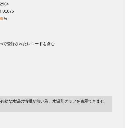
32964
4.01075
00
%
nymで登録されたレコードを含む
に有効な水温の情報が無い為、水温別グラフを表示できませ