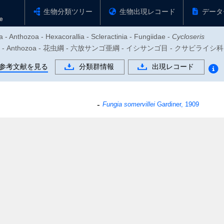
生物分類ツリー
生物出現レコード
データ
 - Anthozoa - Hexacorallia - Scleractinia - Fungiidae -
Cycloseris
動物門 - Anthozoa - 花虫綱 - 六放サンゴ亜綱 - イシサンゴ目 - クサビライ
参考文献を見る
分類群情報
出現レコード
Fungia somervillei
Gardiner, 1909