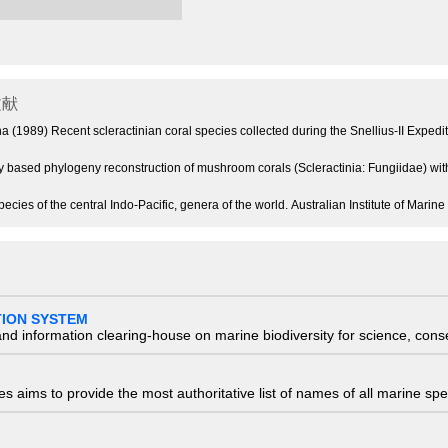
文献
a (1989) Recent scleractinian coral species collected during the Snellius-II Expedi
ly based phylogeny reconstruction of mushroom corals (Scleractinia: Fungiidae) wit
ecies of the central Indo-Pacific, genera of the world. Australian Institute of Mar
TION SYSTEM
nd information clearing-house on marine biodiversity for science, con
 aims to provide the most authoritative list of names of all marine spec