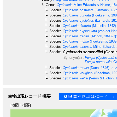
Genus
Cycloseris
Milne Edwards & Haime, 18
Species
Cycloseris costulata
(Ortmann, 188
Species
Cycloseris curvata
(Hoeksema, 198
Species
Cycloseris cyclolites
(Lamarck, 181
Species
Cycloseris distorta
(Michelin, 1842)
Species
Cycloseris explanulata
(van der Hor
Species
Cycloseris fragilis
(Alcock, 1893)
オ
Species
Cycloseris mokai
(Hoeksema, 1989
Species
Cycloseris sinensis
Milne Edwards 
Cycloseris somervillei
(Gardin
Species
Synonym(s) :
Fungia (Cycloseris) s
Fungia somervillei
Ga
Species
Cycloseris tenuis
(Dana, 1846)
マン
Species
Cycloseris vaughani
(Boschma, 192
Species
Cycloseris wellsi
(Veron & Pichon, 
生物出現レコード 概要
生物出現レコード →
[地図・概要]