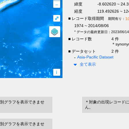
–
緯度
-8.602620 ~ 24.
経度
119.492626 ~ 12
⤢
■ レコード取得期間
1
期間有り：
1974 ~ 2014/08/06
* データの最終更新日：2023/06/14
■ レコード数
4 件
＊syno
■ データセット
2 件
Asia-Pacific Dataset
全て表示
i
別グラフを表示できませ
＊対象の出現レコード
ん。
別グラフを表示できませ