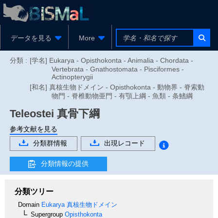
データを見る
More
分類 :
[学名] Eukarya - Opisthokonta - Animalia - Chordata -
Vertebrata - Gnathostomata - Pisciformes -
Actinopterygii
[和名] 真核生物ドメイン - Opisthokonta - 動物界 - 脊索動
物門 - 脊椎動物亜門 - 有顎上綱 - 魚類 - 条鰭綱
Teleostei
真骨下綱
参考文献を見る
分類群情報
出現レコード
分類情報の提供
分類ツリー
Domain
Eukarya
真核生物ドメイン
Supergroup
Opisthokonta