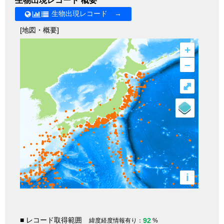
生物出現レコード 概要
生物出現レコード →
[地図・概要]
+
–
⤢
i
■ レコード取得範囲
92
緯度経度情報有り：
%