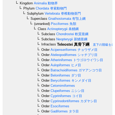
Kingdom
Animalia
動物界
Phylum
Chordata
脊索動物門
Subphylum
Vertebrata
脊椎動物亜門
Superclass
Gnathostomata
有顎上綱
(unranked)
Pisciformes
魚類
Class
Actinopterygii
条鰭綱
Subclass
Chondrostei
軟質亜綱
Subclass
Neopterygii
新鰭亜綱
Teleostei
真骨下綱
Infraclass
直下の階級を表
Order
Acipenseriformes
チョウザメ目
Order
Ateleopodiformes
シャチブリ目
Order
Atheriniformes
トウゴロウイワシ目
Order
Aulopiformes
ヒメ目
Order
Batrachoidiformes
ガマアンコウ目
Order
Beloniformes
ダツ目
Order
Beryciformes
キンメダイ目
Order
Cetomimiformes
Order
Clupeiformes
ニシン目
Order
Cypriniformes
コイ目
Order
Cyprinodontiformes
カダヤシ目
Order
Esociformes
Order
Gadiformes
タラ目