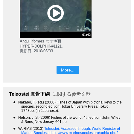
01:42
Anguilliformes
ウナギ目
HYPER-DOLPHIN#1121.
撮影日: 2010/05/03
More...
Teleostei
真骨下綱
に関する参考文献
●
Nakabo, T. (ed.) (2000) Fishes of Japan with pictorial keys to the
species, second edition. Tokai University Press, Tokyo,
1748pp. (in Japanese).
●
Nelson, J. S. (2006) Fishes of the world, 4th edition. John Wiley
& Sons, New Jersey. 601 pp.
●
WoRMS (2013)
Teleostei.
Accessed through: World Register of
Marine Species at http://www.marinespecies.org/aphia.php?