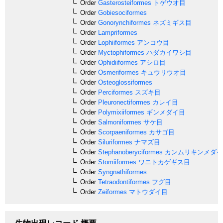
Order
Gasterosteiformes
トゲウオ目
Order
Gobiesociformes
Order
Gonorynchiformes
ネズミギス目
Order
Lampriformes
Order
Lophiiformes
アンコウ目
Order
Myctophiformes
ハダカイワシ目
Order
Ophidiiformes
アシロ目
Order
Osmeriformes
キュウリウオ目
Order
Osteoglossiformes
Order
Perciformes
スズキ目
Order
Pleuronectiformes
カレイ目
Order
Polymixiiformes
ギンメダイ目
Order
Salmoniformes
サケ目
Order
Scorpaeniformes
カサゴ目
Order
Siluriformes
ナマズ目
Order
Stephanoberyciformes
カンムリキンメダイ
Order
Stomiiformes
ワニトカゲギス目
Order
Syngnathiformes
Order
Tetraodontiformes
フグ目
Order
Zeiformes
マトウダイ目