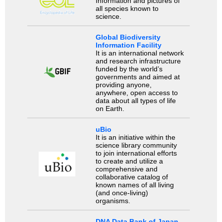
Information and pictures of
all species known to
science.
Global Biodiversity
Information Facility
It is an international network
and research infrastructure
funded by the world’s
governments and aimed at
providing anyone,
anywhere, open access to
data about all types of life
on Earth.
uBio
It is an initiative within the
science library community
to join international efforts
to create and utilize a
comprehensive and
collaborative catalog of
known names of all living
(and once-living)
organisms.
DNA Data Bank of Japan