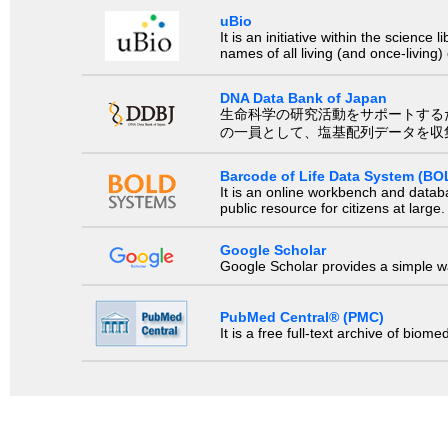
uBio
It is an initiative within the scienc
names of all living (and once-living
DNA Data Bank of Japan
生命科学の研究活動をサポートするために、国際塩基
の一員として、塩基配列データを収
Barcode of Life Data System (BO
It is an online workbench and datab
public resource for citizens at large.
Google Scholar
Google Scholar provides a simple way
PubMed Central® (PMC)
It is a free full-text archive of biom