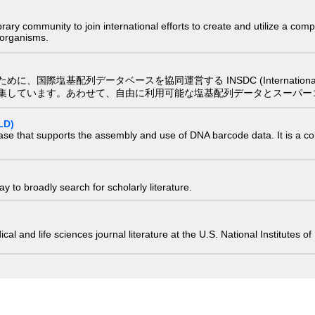
e library community to join international efforts to create and utilize a 
) organisms.
配列データベースを協同運営する INSDC (International Nucleotide
集しています。あわせて、自由に利用可能な塩基配列データとスーパー
LD)
ase that supports the assembly and use of DNA barcode data. It is a col
 to broadly search for scholarly literature.
edical and life sciences journal literature at the U.S. National Institutes