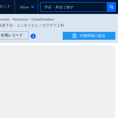
セット
More
yemata - Anomura - Galatheoidea
亜目 - 異尾下目 - コシオリエビ／ガラテア上科
出現レコード
分類情報の提供