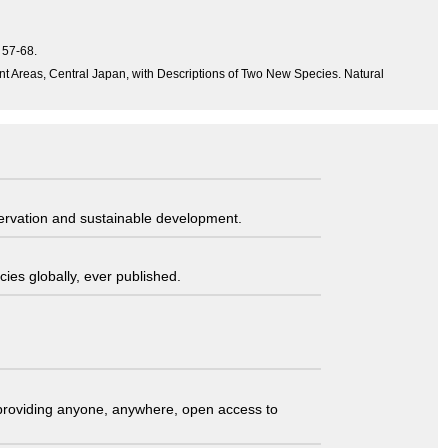
 57-68.
 Areas, Central Japan, with Descriptions of Two New Species. Natural
servation and sustainable development.
ies globally, ever published.
t providing anyone, anywhere, open access to