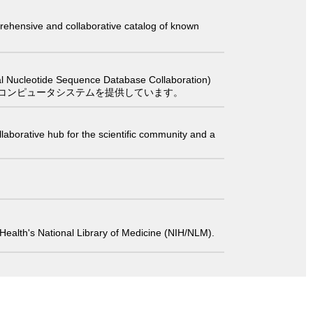
comprehensive and collaborative catalog of known
 Sequence Database Collaboration)
コンピュータシステムを提供しています。
laborative hub for the scientific community and a
 of Health's National Library of Medicine (NIH/NLM).