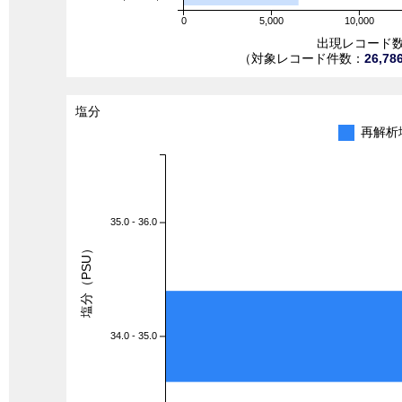
0
5,000
10,000
出現レコード
（対象レコード件数：
26,78
塩分
再解析
35.0 - 36.0
塩分（PSU）
34.0 - 35.0