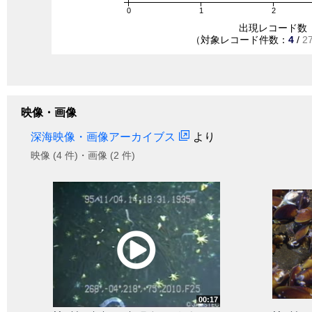
0
1
2
出現レコード数
（対象レコード件数：
4
/
2
映像・画像
深海映像・画像アーカイブス
より
映像 (4 件)・画像 (2 件)
00:17