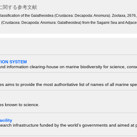
に関する参考文献
classification of the Galatheoidea (Crustacea: Decapoda: Anomura). Zootaxa, 2676,
e (Crustacea: Decapoda: Anomura: Galatheoidea) from the Sagami Sea and Adjacent
TION SYSTEM
nd information clearing-house on marine biodiversity for science, con
 aims to provide the most authoritative list of names of all marine spec
ies known to science.
cility
research infrastructure funded by the world’s governments and aimed a