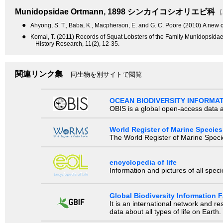
Munidopsidae
Ortmann, 1898
シンカイコシオリエビ科
●
Ahyong, S. T., Baba, K., Macpherson, E. and G. C. Poore (2010) A new 
●
Komai, T. (2011) Records of Squat Lobsters of the Family Munidopsida
History Research, 11(2), 12-35.
関連リンク集
同生物を別サイトで閲覧
OCEAN BIODIVERSITY INFORMA
OBIS is a global open-access data a
World Register of Marine Species
The World Register of Marine Species
encyclopedia of life
Information and pictures of all spec
Global Biodiversity Information Fa
It is an international network and 
data about all types of life on Earth.