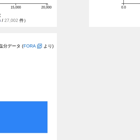
15,000
20,000
0.0
数
6
/
27,002
件）
塩分データ (
FORA
より)