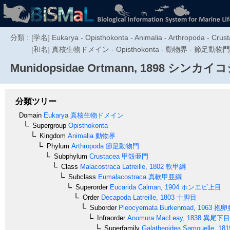
分類 :
[学名] Eukarya - Opisthokonta - Animalia - Arthropoda - Crus
[和名] 真核生物ドメイン - Opisthokonta - 動物界 - 節
Munidopsidae
Ortmann, 1898
シンカイコ
分類ツリー
Domain
Eukarya
真核生物ドメイン
Supergroup
Opisthokonta
Kingdom
Animalia
動物界
Phylum
Arthropoda
節足動物門
Subphylum
Crustacea
甲殻亜門
Class
Malacostraca
Latreille, 1802
軟甲綱
Subclass
Eumalacostraca
真軟甲亜綱
Superorder
Eucarida
Calman, 1904
ホンエビ上目
Order
Decapoda
Latreille, 1803
十脚目
Suborder
Pleocyemata
Burkenroad, 1963
抱卵
Infraorder
Anomura
MacLeay, 1838
異尾下目
Superfamily
Galatheoidea
Samouelle, 181