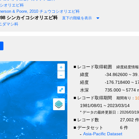
シオリエビ科
erson & Poore, 2010
チュウコシオリエビ科
898
シンカイコシオリエビ科
直下の階級を表示
ニダマシ科
+
■ レコード取得範囲
緯度経度情報
–
緯度
-34.862600 ~ 39
経度
-176.718400 ~ 1
⤢
水深
735.000 ~ 5774 
■ レコード取得期間
1
期間有り：
1981/08/01 ~ 2023/03/14
* データの最終更新日：2026/03/19
■ レコード数
27,002 
■ データセット
6 件
Asia-Pacific Dataset