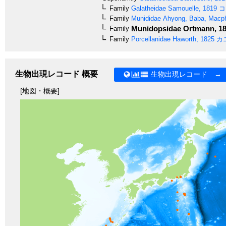
Family
Galatheidae
Samouelle, 1819
コ
Family
Munididae
Ahyong, Baba, Macph
Munidopsidae
Ortmann, 1
Family
Family
Porcellanidae
Haworth, 1825
カ
生物出現レコード 概要
生物出現レコード →
[地図・概要]