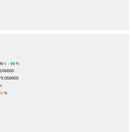
99
有り：
%
.106600
79.058900
m
00
%
件