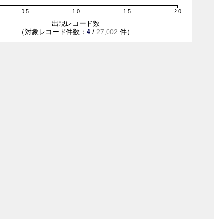
0.5
1.0
1.5
2.0
出現レコード数
（対象レコード件数：
4
/
27,002
件）