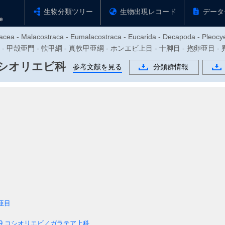
生物分類ツリー
生物出現レコード
データ
tacea - Malacostraca - Eumalacostraca - Eucarida - Decapoda - Pleoc
足動物門 - 甲殻亜門 - 軟甲綱 - 真軟甲亜綱 - ホンエビ上目 - 十脚目 - 抱卵
シオリエビ科
参考文献を見る
分類群情報
亜目
9
コシオリエビ／ガラテア上科