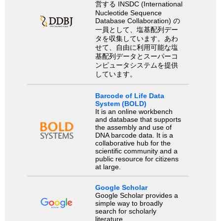
営する INSDC (International
Nucleotide Sequence
Database Collaboration) の
一員として、塩基配列デー
タを収集しています。あわ
せて、自由に利用可能な塩
基配列データとスーパーコ
ンピュータシステムを提供
しています。
Barcode of Life Data
System (BOLD)
It is an online workbench
and database that supports
the assembly and use of
DNA barcode data. It is a
collaborative hub for the
scientific community and a
public resource for citizens
at large.
Google Scholar
Google Scholar provides a
simple way to broadly
search for scholarly
literature.