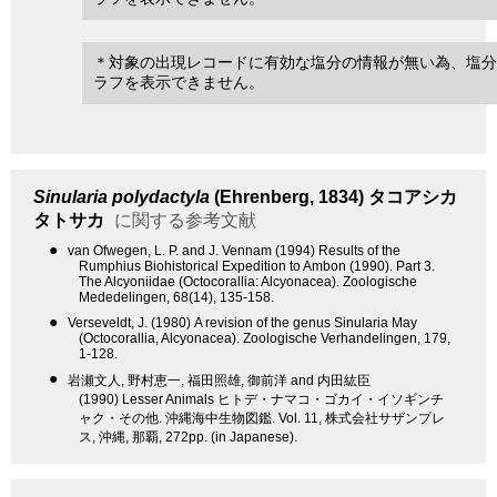
＊対象の出現レコードに有効な塩分の情報が無い為、塩分
ラフを表示できません。
Sinularia polydactyla
(Ehrenberg, 1834)
タコアシカ
タトサカ
に関する参考文献
●
van Ofwegen, L. P. and J. Vennam (1994) Results of the
Rumphius Biohistorical Expedition to Ambon (1990). Part 3.
The Alcyoniidae (Octocorallia: Alcyonacea). Zoologische
Mededelingen, 68(14), 135-158.
●
Verseveldt, J. (1980) A revision of the genus Sinularia May
(Octocorallia, Alcyonacea). Zoologische Verhandelingen, 179,
1-128.
●
岩瀬文人, 野村恵一, 福田照雄, 御前洋 and 内田紘臣
(1990) Lesser Animals ヒトデ・ナマコ・ゴカイ・イソギンチ
ャク・その他. 沖縄海中生物図鑑. Vol. 11, 株式会社サザンプレ
ス, 沖縄, 那覇, 272pp. (in Japanese).