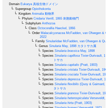
Domain
Eukarya
真核生物ドメイン
Supergroup
Opisthokonta
Kingdom
Animalia
動物界
Phylum
Cnidaria
Verrill, 1865
刺胞動物門
Subphylum
Anthozoa
Class
Octocorallia
Haeckel, 1866
Order
Malacalcyonacea
McFadden, van Ofwegen & Qua
2022
Family
Sinulariidae
McFadden, van Ofwegen & Quatt
Genus
Sinularia
May, 1898
カタトサカ属
Species
Sinularia brassica
May, 1898
Species
Sinularia capillosa
Tixier-Durivault, 19
トサカ
Species
Sinularia capitalis
(Pratt, 1903)
Species
Sinularia cristata
Tixier-Durivault, 196
Species
Sinularia cruciata
Tixier-Durivault, 197
Species
Sinularia depressa
Tixier-Durivault, 1
Species
Sinularia flexibilis
(Quoy & Gaimard, 1
タトサカ
Species
Sinularia granosa
Tixier-Durivault, 197
Species
Sinularia heterospiculata
Verseveldt, 
Species
Sinularia hirta
(Pratt, 1903)
Species
Sinularia humesi
Verseveldt, 1971