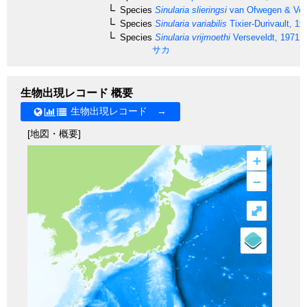
Species
Sinularia slieringsi
van Ofwegen & Ve
Species
Sinularia variabilis
Tixier-Durivault, 19
Species
Sinularia vrijmoethi
Verseveldt, 1971
サカ
生物出現レコード 概要
生物出現レコード →
[地図・概要]
+
–
⤢