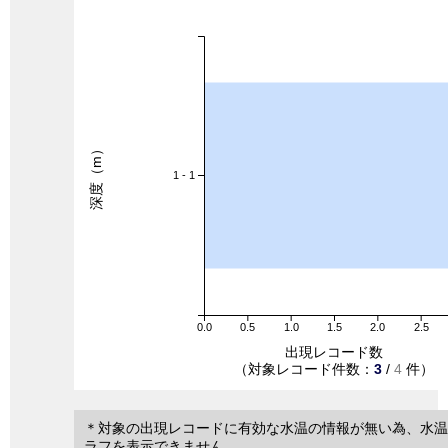
深度（m）
1 - 1
0.0
0.5
1.0
1.5
2.0
2.5
出現レコード数
（対象レコード件数：
3
/
4
件）
＊対象の出現レコードに有効な水温の情報が無い為、水温
ラフを表示できません。