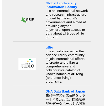
Global Biodiversity
Information Facility
It is an international network
and research infrastructure
funded by the world’s
governments and aimed at
providing anyone,
anywhere, open access to
data about all types of life
on Earth.
uBio
It is an initiative within the
science library community
to join international efforts
to create and utilize a
comprehensive and
collaborative catalog of
known names of all living
(and once-living)
organisms.
DNA Data Bank of Japan
生命科学の研究活動をサポ
ートするために、国際塩基
配列データベースを協同運