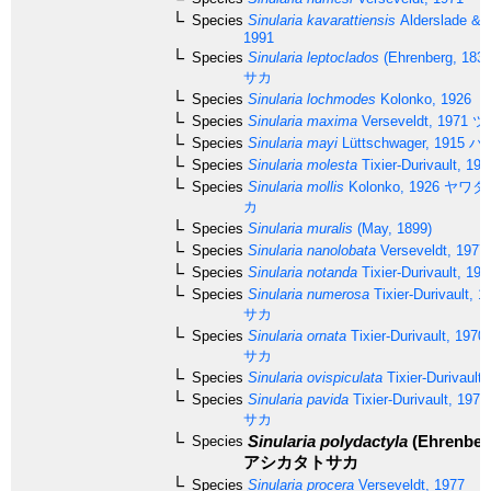
Species
Sinularia kavarattiensis
Alderslade & S
1991
Species
Sinularia leptoclados
(Ehrenberg, 1834
サカ
Species
Sinularia lochmodes
Kolonko, 1926
Species
Sinularia maxima
Verseveldt, 1971
ツ
Species
Sinularia mayi
Lüttschwager, 1915
ハ
Species
Sinularia molesta
Tixier-Durivault, 197
Species
Sinularia mollis
Kolonko, 1926
ヤワタ
カ
Species
Sinularia muralis
(May, 1899)
Species
Sinularia nanolobata
Verseveldt, 1977
Species
Sinularia notanda
Tixier-Durivault, 196
Species
Sinularia numerosa
Tixier-Durivault, 1
サカ
Species
Sinularia ornata
Tixier-Durivault, 1970
サカ
Species
Sinularia ovispiculata
Tixier-Durivault,
Species
Sinularia pavida
Tixier-Durivault, 1970
サカ
Sinularia polydactyla
(Ehrenberg
Species
アシカタトサカ
Species
Sinularia procera
Verseveldt, 1977