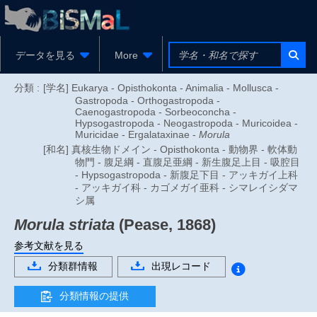
データを見る
More
分類 :
[学名] Eukarya - Opisthokonta - Animalia - Mollusca -
Gastropoda - Orthogastropoda -
Caenogastropoda - Sorbeoconcha -
Hypsogastropoda - Neogastropoda - Muricoidea -
Muricidae - Ergalataxinae -
Morula
[和名] 真核生物ドメイン - Opisthokonta - 動物界 - 軟体動
物門 - 腹足綱 - 直腹足亜綱 - 新生腹足上目 - 吸腔目
- Hypsogastropoda - 新腹足下目 - アッキガイ上科
- アッキガイ科 - カゴメガイ亜科 - シマレイシダマ
シ属
Morula striata
(Pease, 1868)
参考文献を見る
分類群情報
出現レコード
分類情報の提供