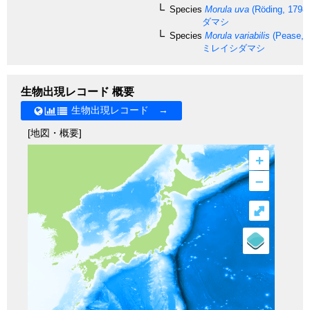
Species
Morula uva
(Röding, 1798)
ダマシ
Species
Morula variabilis
(Pease, 
ミレイシダマシ
生物出現レコード 概要
生物出現レコード →
[地図・概要]
+
–
⤢