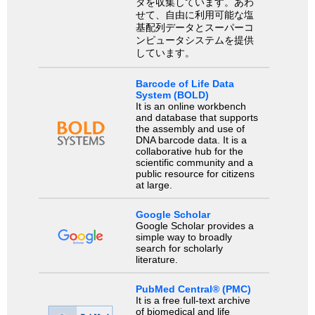
タを収集しています。あわ
せて、自由に利用可能な塩
基配列データとスーパーコ
ンピュータシステムを提供
しています。
Barcode of Life Data
System (BOLD)
It is an online workbench
and database that supports
the assembly and use of
DNA barcode data. It is a
collaborative hub for the
scientific community and a
public resource for citizens
at large.
Google Scholar
Google Scholar provides a
simple way to broadly
search for scholarly
literature.
PubMed Central® (PMC)
It is a free full-text archive
of biomedical and life