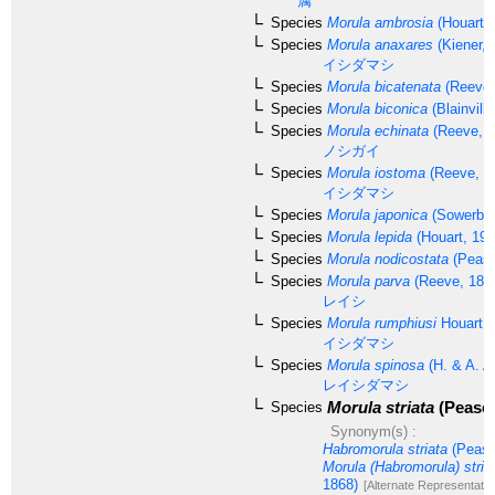
属
Species
Morula ambrosia
(Houart, 
Species
Morula anaxares
(Kiener, 
イシダマシ
Species
Morula bicatenata
(Reeve,
Species
Morula biconica
(Blainvill
Species
Morula echinata
(Reeve, 1
ノシガイ
Species
Morula iostoma
(Reeve, 1
イシダマシ
Species
Morula japonica
(Sowerby,
Species
Morula lepida
(Houart, 199
Species
Morula nodicostata
(Pease
Species
Morula parva
(Reeve, 184
レイシ
Species
Morula rumphiusi
Houart, 
イシダマシ
Species
Morula spinosa
(H. & A. A
レイシダマシ
Morula striata
(Pease,
Species
Synonym(s) :
Habromorula striata
(Pease
Morula (Habromorula) stria
1868)
[Alternate Representatio