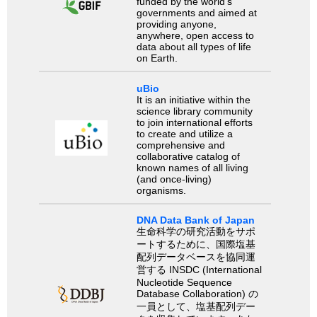
funded by the world’s
governments and aimed at
providing anyone,
anywhere, open access to
data about all types of life
on Earth.
uBio
It is an initiative within the
science library community
to join international efforts
to create and utilize a
comprehensive and
collaborative catalog of
known names of all living
(and once-living)
organisms.
DNA Data Bank of Japan
生命科学の研究活動をサポ
ートするために、国際塩基
配列データベースを協同運
営する INSDC (International
Nucleotide Sequence
Database Collaboration) の
一員として、塩基配列デー