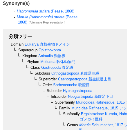
Synonym(s)
Habromorula striata
(Pease, 1868)
Morula (Habromorula) striata
(Pease,
1868)
[Alternate Representation]
分類ツリー
Domain
Eukarya
真核生物ドメイン
Supergroup
Opisthokonta
Kingdom
Animalia
動物界
Phylum
Mollusca
軟体動物門
Class
Gastropoda
腹足綱
Subclass
Orthogastropoda
直腹足亜綱
Superorder
Caenogastropoda
新生腹足上目
Order
Sorbeoconcha
吸腔目
Suborder
Hypsogastropoda
Infraorder
Neogastropoda
新腹足下目
Superfamily
Muricoidea
Rafinesque, 1815
ア
Family
Muricidae
Rafinesque, 1815
アッキ
Subfamily
Ergalataxinae
Kuroda, Habe 
ゴメガイ亜科
Genus
Morula
Schumacher, 1817
シ