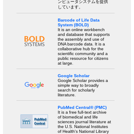
ンピュータシステムを提供
しています。
Barcode of Life Data
System (BOLD)
It is an online workbench
and database that supports
the assembly and use of
DNA barcode data. It is a
collaborative hub for the
scientific community and a
public resource for citizens
at large.
Google Scholar
Google Scholar provides a
simple way to broadly
search for scholarly
literature.
PubMed Central® (PMC)
It is a free full-text archive
of biomedical and life
sciences journal literature at
the U.S. National Institutes
of Health's National Library