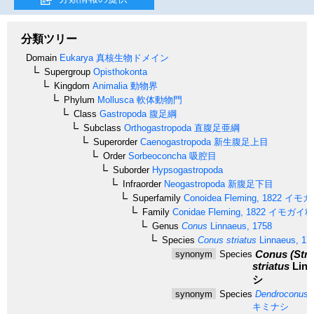
分類ツリー
Domain
Eukarya
真核生物ドメイン
Supergroup
Opisthokonta
Kingdom
Animalia
動物界
Phylum
Mollusca
軟体動物門
Class
Gastropoda
腹足綱
Subclass
Orthogastropoda
直腹足亜綱
Superorder
Caenogastropoda
新生腹足上目
Order
Sorbeoconcha
吸腔目
Suborder
Hypsogastropoda
Infraorder
Neogastropoda
新腹足下目
Superfamily
Conoidea
Fleming, 1822
イモガ
Family
Conidae
Fleming, 1822
イモガイ科
Genus
Conus
Linnaeus, 1758
Species
Conus striatus
Linnaeus, 17
Conus (Stri
synonym
Species
striatus
Linn
シ
synonym
Species
Dendroconus s
キミナシ