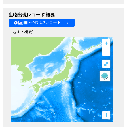
生物出現レコード 概要
生物出現レコード →
[地図・概要]
+
–
⤢
i