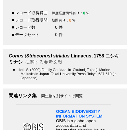
■ レコード取得範囲
0
緯度経度情報有り：
%
■ レコード取得期間
0
期間有り：
%
■ レコード数
0 件
■ データセット
0 件
Conus (Strioconus) striatus
Linnaeus, 1758
ニシキ
ミナシ
に関する参考文献
●
Hori, S. (2000) Family Conidae. In: Okutani, T. (ed.), Marine
Mollusks in Japan. Tokai University Press, Tokyo, 587-619 (in
Japanese).
関連リンク集
同生物を別サイトで閲覧
OCEAN BIODIVERSITY
INFORMATION SYSTEM
OBIS is a global open-
access data and
information clearing-house