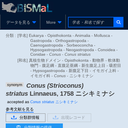
データを見る
More
分類 :
[学名] Eukarya - Opisthokonta - Animalia - Mollusca -
Gastropoda - Orthogastropoda -
Caenogastropoda - Sorbeoconcha -
Hypsogastropoda - Neogastropoda - Conoidea -
Conidae -
Conus
-
Conus striatus
[和名] 真核生物ドメイン - Opisthokonta - 動物界 - 軟体動
物門 - 腹足綱 - 直腹足亜綱 - 新生腹足上目 - 吸腔目
- Hypsogastropoda - 新腹足下目 - イモガイ上科 -
イモガイ科 -
Conus
- ニシキミナシ
Conus (Strioconus)
synonym
striatus
Linnaeus, 1758
ニシキミナシ
accepted as
Conus striatus
ニシキミナシ
参考文献を見る
分類群情報
出現レコード
分類情報の提供