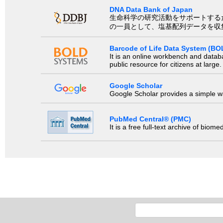
DNA Data Bank of Japan
生命科学の研究活動をサポートするために、国際塩基
の一員として、塩基配列データを収
Barcode of Life Data System (BO
It is an online workbench and datab
public resource for citizens at large.
Google Scholar
Google Scholar provides a simple way
PubMed Central® (PMC)
It is a free full-text archive of biom