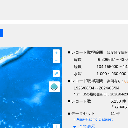
+
■ レコード取得範囲
緯度経度情報
–
緯度
-6.306667 ~ 43.
経度
104.155000 ~ 14
⤢
水深
1.000 ~ 960.000
■ レコード取得期間
6
期間有り：
1926/08/04 ~ 2024/05/04
* データの最終更新日：2026/04/23
■ レコード数
5,238 件
＊syno
■ データセット
11 件
Asia-Pacific Dataset
全て表示
i