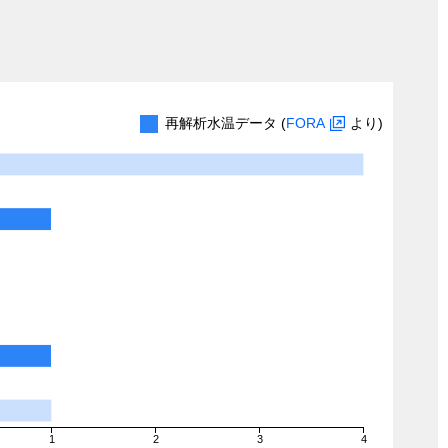
再解析水温データ (
FORA
より)
1
2
3
4