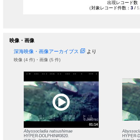
出現レコード数
（対象レコード件数：
3
/
5
映像・画像
深海映像・画像アーカイブス
より
映像 (4 件)・画像 (5 件)
01:14
Abyssocladia natsushimae
Abyssocl
HYPER-DOLPHIN#0820.
HYPER-D