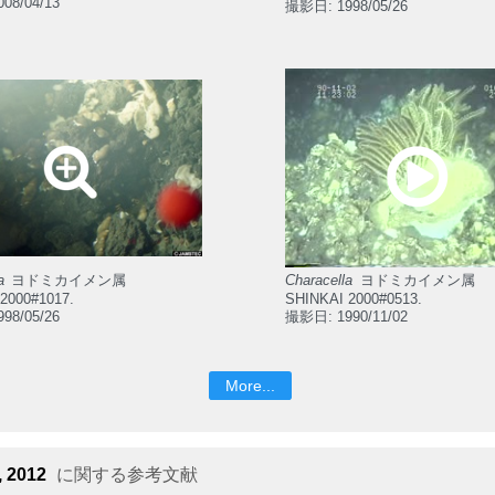
08/04/13
撮影日: 1998/05/26
a
ヨドミカイメン属
Characella
ヨドミカイメン属
2000#1017.
SHINKAI 2000#0513.
98/05/26
撮影日: 1990/11/02
More...
, 2012
に関する参考文献