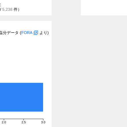
数
/
5,238
件）
塩分データ (
FORA
より)
2.0
2.5
3.0