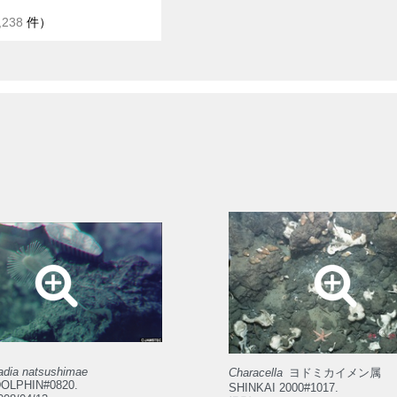
,238
件）
adia natsushimae
Characella
ヨドミカイメン属
OLPHIN#0820.
SHINKAI 2000#1017.