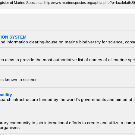
ister of Marine Species at http://www.marinespecies.org/aphia.php?p=taxdetails
TION SYSTEM
nd information clearing-house on marine biodiversity for science, con
 aims to provide the most authoritative list of names of all marine spec
ies known to science.
cility
research infrastructure funded by the world’s governments and aimed a
e library community to join international efforts to create and utilize a 
) organisms.