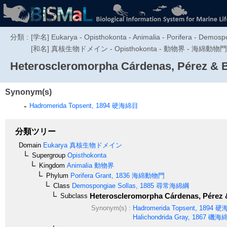
分類 :
[学名] Eukarya - Opisthokonta - Animalia - Porifera - Demosp
[和名] 真核生物ドメイン - Opisthokonta - 動物界 - 海綿動物
Heteroscleromorpha
Cárdenas, Pérez & B
Synonym(s)
Hadromerida
Topsent, 1894
硬海綿目
分類ツリー
Domain
Eukarya
真核生物ドメイン
Supergroup
Opisthokonta
Kingdom
Animalia
動物界
Phylum
Porifera
Grant, 1836
海綿動物門
Class
Demospongiae
Sollas, 1885
尋常海綿綱
Heteroscleromorpha
Cárdenas, Pérez 
Subclass
Synonym(s) :
Hadromerida
Topsent, 1894
硬
Halichondrida
Gray, 1867
磯海