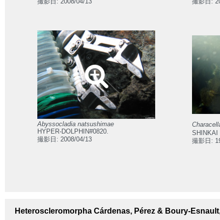
撮影日: 2008/04/13
撮影日: 20
Abyssocladia natsushimae
Characell
HYPER-DOLPHIN#0820.
SHINKAI 
撮影日: 2008/04/13
撮影日: 19
Heteroscleromorpha
Cárdenas, Pérez & Boury-Esnault