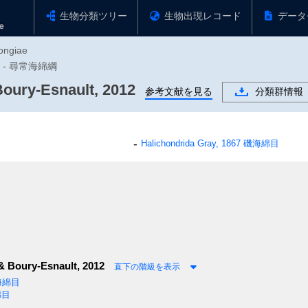
生物分類ツリー
生物出現レコード
データ
ongiae
門 - 尋常海綿綱
oury-Esnault, 2012
参考文献を見る
分類群情報
Halichondrida
Gray, 1867
磯海綿目
& Boury-Esnault, 2012
直下の階級を表示
海綿目
綿目