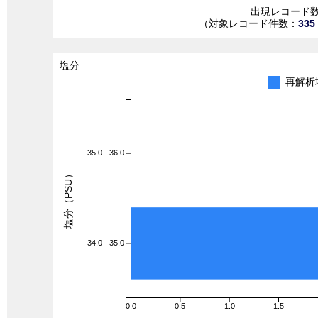
出現レコード
（対象レコード件数：
335
塩分
再解析
35.0 - 36.0
塩分（PSU）
34.0 - 35.0
0.0
0.5
1.0
1.5