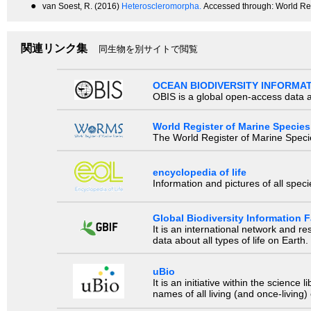
●
van Soest, R. (2016)
Heteroscleromorpha.
Accessed through: World Reg
関連リンク集
同生物を別サイトで閲覧
OCEAN BIODIVERSITY INFORMA
OBIS is a global open-access data a
World Register of Marine Species
The World Register of Marine Species
encyclopedia of life
Information and pictures of all spec
Global Biodiversity Information Fa
It is an international network and 
data about all types of life on Earth.
uBio
It is an initiative within the scienc
names of all living (and once-living