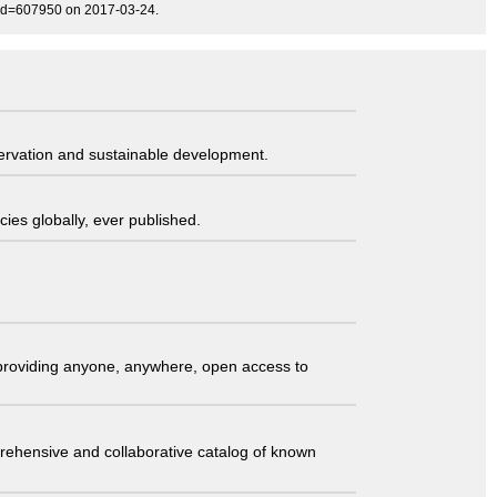
&id=607950 on 2017-03-24.
servation and sustainable development.
ies globally, ever published.
t providing anyone, anywhere, open access to
comprehensive and collaborative catalog of known