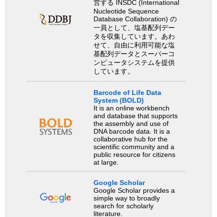
営する INSDC (International
Nucleotide Sequence
Database Collaboration) の
一員として、塩基配列デー
タを収集しています。あわ
せて、自由に利用可能な塩
基配列データとスーパーコ
ンピュータシステムを提供
しています。
Barcode of Life Data
System (BOLD)
It is an online workbench
and database that supports
the assembly and use of
DNA barcode data. It is a
collaborative hub for the
scientific community and a
public resource for citizens
at large.
Google Scholar
Google Scholar provides a
simple way to broadly
search for scholarly
literature.