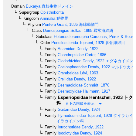
Domain
Eukarya
真核生物ドメイン
Supergroup
Opisthokonta
Kingdom
Animalia
動物界
Phylum
Porifera
Grant, 1836
海綿動物門
Class
Demospongiae
Sollas, 1885
尋常海綿綱
Subclass
Heteroscleromorpha
Cárdenas, Pérez & Boury-
Order
Poecilosclerida
Topsent, 1928
多骨海綿目
Family
Acarnidae
Dendy, 1922
Family
Chondropsidae
Carter, 1886
Family
Cladorhizidae
Dendy, 1922
エダネカイメン
Family
Coelosphaeridae
Dendy, 1922
マルドウカイ
Family
Crambeidae
Lévi, 1963
Family
Crellidae
Dendy, 1922
Family
Desmacididae
Schmidt, 1870
Family
Desmoxyidae
Hallmann, 1917
Esperiopsidae
Hentschel, 1923
トク
Family
科
直下の階級を表示
Family
Guitarridae
Dendy, 1924
Family
Hymedesmiidae
Topsent, 1928
タイラカイ
イラカイメン科
Family
Iotrochotidae
Dendy, 1922
Family
Isodictyidae
Dendy, 1924