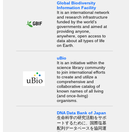
Global Biodiversity
Information Facility
It is an international network
and research infrastructure
funded by the world’s
governments and aimed at
providing anyone,
anywhere, open access to
data about all types of life
on Earth.
uBio
It is an initiative within the
science library community
to join international efforts
to create and utilize a
comprehensive and
collaborative catalog of
known names of all living
(and once-living)
organisms.
DNA Data Bank of Japan
生命科学の研究活動をサポ
ートするために、国際塩基
配列データベースを協同運