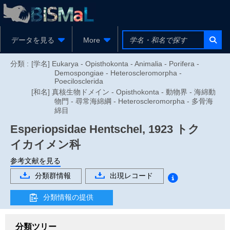
データを見る
More
分類 :
[学名] Eukarya - Opisthokonta - Animalia - Porifera -
Demospongiae - Heteroscleromorpha -
Poecilosclerida
[和名] 真核生物ドメイン - Opisthokonta - 動物界 - 海綿動
物門 - 尋常海綿綱 - Heteroscleromorpha - 多骨海
綿目
Esperiopsidae
Hentschel, 1923
トク
イカイメン科
参考文献を見る
分類群情報
出現レコード
分類情報の提供
分類ツリー