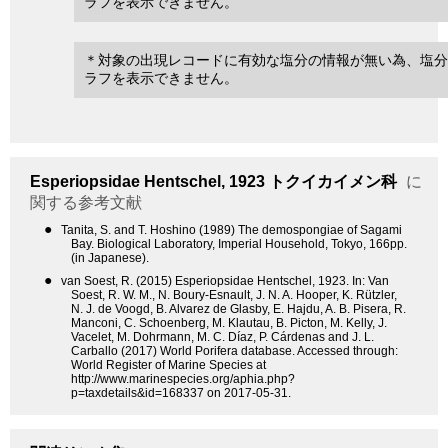
ラフを表示できません。
＊対象の出現レコードに有効な塩分の情報が無い為、塩分
ラフを表示できません。
Esperiopsidae
Hentschel, 1923
トクイカイメン科
に
関する参考文献
●
Tanita, S. and T. Hoshino (1989) The demospongiae of Sagami
Bay. Biological Laboratory, Imperial Household, Tokyo, 166pp.
(in Japanese).
●
van Soest, R. (2015) Esperiopsidae Hentschel, 1923. In: Van
Soest, R. W. M., N. Boury-Esnault, J. N. A. Hooper, K. Rützler,
N. J. de Voogd, B. Alvarez de Glasby, E. Hajdu, A. B. Pisera, R.
Manconi, C. Schoenberg, M. Klautau, B. Picton, M. Kelly, J.
Vacelet, M. Dohrmann, M. C. Díaz, P. Cárdenas and J. L.
Carballo (2017) World Porifera database. Accessed through:
World Register of Marine Species at
http://www.marinespecies.org/aphia.php?
p=taxdetails&id=168337 on 2017-05-31.