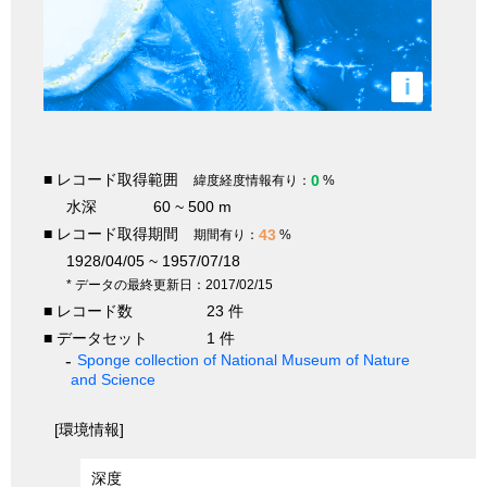
i
■ レコード取得範囲
0
緯度経度情報有り：
%
水深
60 ~ 500 m
■ レコード取得期間
43
期間有り：
%
1928/04/05 ~ 1957/07/18
* データの最終更新日：2017/02/15
■ レコード数
23 件
■ データセット
1 件
Sponge collection of National Museum of Nature
and Science
[環境情報]
深度