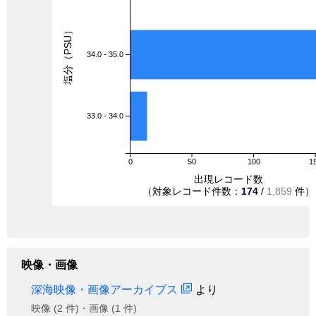
塩分（PSU）
34.0 - 35.0
33.0 - 34.0
0
50
100
1
出現レコード数
（対象レコード件数：
174
/
1,859
件）
映像・画像
深海映像・画像アーカイブス
より
映像 (2 件)・画像 (1 件)