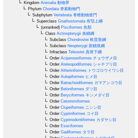
Kingdom
Animalia
動物界
Phylum
Chordata
脊索動物門
Subphylum
Vertebrata
脊椎動物亜門
Superclass
Gnathostomata
有顎上綱
(unranked)
Pisciformes
魚類
Class
Actinopterygii
条鰭綱
Subclass
Chondrostei
軟質亜綱
Subclass
Neopterygii
新鰭亜綱
Infraclass
Teleostei
真骨下綱
Order
Acipenseriformes
チョウザメ目
Order
Ateleopodiformes
シャチブリ目
Order
Atheriniformes
トウゴロウイワシ目
Order
Aulopiformes
ヒメ目
Order
Batrachoidiformes
ガマアンコウ目
Order
Beloniformes
ダツ目
Order
Beryciformes
キンメダイ目
Order
Cetomimiformes
Order
Clupeiformes
ニシン目
Order
Cypriniformes
コイ目
Order
Cyprinodontiformes
カダヤシ目
Order
Esociformes
Order
Gadiformes
タラ目