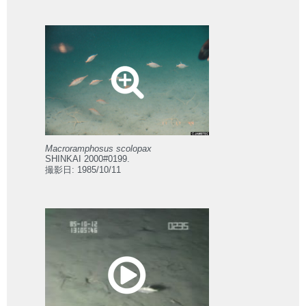
Macroramphosus scolopax
SHINKAI 2000#0199.
撮影日: 1985/10/11