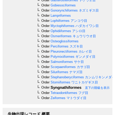
Order
Gasterosteiformes
トゲウオ目
Order
Gobiesociformes
Order
Gonorynchiformes
ネズミギス目
Order
Lampriformes
Order
Lophiiformes
アンコウ目
Order
Myctophiformes
ハダカイワシ目
Order
Ophidiiformes
アシロ目
Order
Osmeriformes
キュウリウオ目
Order
Osteoglossiformes
Order
Perciformes
スズキ目
Order
Pleuronectiformes
カレイ目
Order
Polymixiiformes
ギンメダイ目
Order
Salmoniformes
サケ目
Order
Scorpaeniformes
カサゴ目
Order
Siluriformes
ナマズ目
Order
Stephanoberyciformes
カンムリキンメダイ
Order
Stomiiformes
ワニトカゲギス目
Syngnathiformes
Order
直下の階級を表示
Order
Tetraodontiformes
フグ目
Order
Zeiformes
マトウダイ目
生物出現レコード 概要