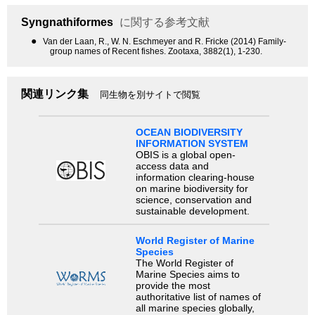
Syngnathiformes
に関する参考文献
●
Van der Laan, R., W. N. Eschmeyer and R. Fricke (2014) Family-
group names of Recent fishes. Zootaxa, 3882(1), 1-230.
関連リンク集
同生物を別サイトで閲覧
OCEAN BIODIVERSITY
INFORMATION SYSTEM
OBIS is a global open-
access data and
information clearing-house
on marine biodiversity for
science, conservation and
sustainable development.
World Register of Marine
Species
The World Register of
Marine Species aims to
provide the most
authoritative list of names of
all marine species globally,