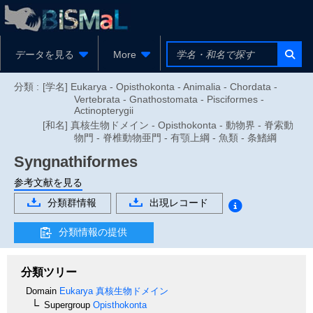
データを見る
More
分類 :
[学名] Eukarya - Opisthokonta - Animalia - Chordata -
Vertebrata - Gnathostomata - Pisciformes -
Actinopterygii
[和名] 真核生物ドメイン - Opisthokonta - 動物界 - 脊索動
物門 - 脊椎動物亜門 - 有顎上綱 - 魚類 - 条鰭綱
Syngnathiformes
参考文献を見る
分類群情報
出現レコード
分類情報の提供
分類ツリー
Domain
Eukarya
真核生物ドメイン
Supergroup
Opisthokonta