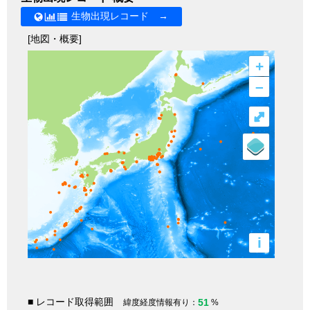
生物出現レコード →
[地図・概要]
+
–
⤢
i
■ レコード取得範囲
51
緯度経度情報有り：
%