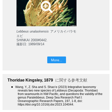
Lebbeus unalaskensis
アメリカイバラモ
エビ
SHINKAI 2000#0442.
撮影日: 1989/09/14
More...
Thoridae
Kingsley, 1879
に関する参考文献
●
Wang, Y., Z. Sha and S. Shao’e (2023) Integrative taxonomy
reveals two new species of Lebbeus (Decapoda: Thoridae)
from seamounts in NW Pacific, and questions the validity of the
genus Paralebbeus. Deep Sea Research Part I:
Oceanographic Research Papers, 197, 1-8, doi:
https://doi.org/10.1016/j.dsr.2023.104044.