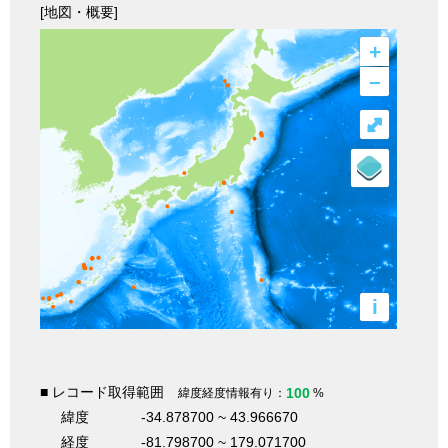
[地図・概要]
+
–
⤢
i
■ レコード取得範囲
100
緯度経度情報有り：
%
緯度
-34.878700 ~ 43.966670
経度
-81.798700 ~ 179.071700