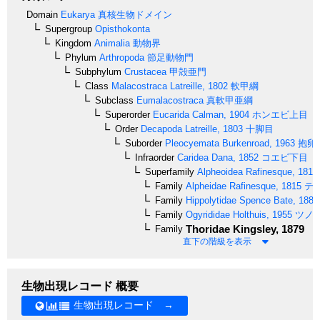
Domain
Eukarya
真核生物ドメイン
Supergroup
Opisthokonta
Kingdom
Animalia
動物界
Phylum
Arthropoda
節足動物門
Subphylum
Crustacea
甲殻亜門
Class
Malacostraca
Latreille, 1802
軟甲綱
Subclass
Eumalacostraca
真軟甲亜綱
Superorder
Eucarida
Calman, 1904
ホンエビ上目
Order
Decapoda
Latreille, 1803
十脚目
Suborder
Pleocyemata
Burkenroad, 1963
抱卵
Infraorder
Caridea
Dana, 1852
コエビ下目
Superfamily
Alpheoidea
Rafinesque, 1815
Family
Alpheidae
Rafinesque, 1815
テ
Family
Hippolytidae
Spence Bate, 1888
Family
Ogyrididae
Holthuis, 1955
ツノ
Thoridae
Kingsley, 1879
Family
直下の階級を表示
生物出現レコード 概要
生物出現レコード →