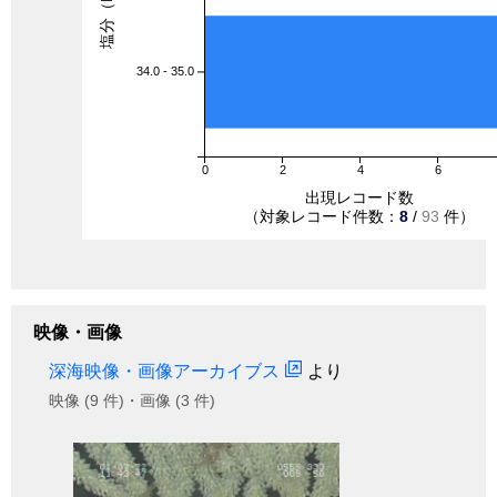
塩分（PSU）
34.0 - 35.0
0
2
4
6
出現レコード数
（対象レコード件数：
8
/
93
件）
映像・画像
深海映像・画像アーカイブス
より
映像 (9 件)・画像 (3 件)