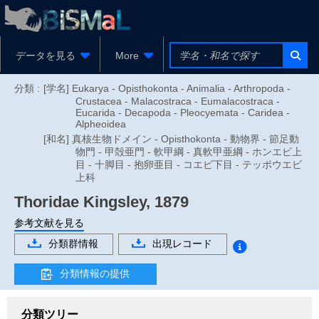
データを見る
More
分類 :
[学名] Eukarya - Opisthokonta - Animalia - Arthropoda -
Crustacea - Malacostraca - Eumalacostraca -
Eucarida - Decapoda - Pleocyemata - Caridea -
Alpheoidea
[和名] 真核生物ドメイン - Opisthokonta - 動物界 - 節足動
物門 - 甲殻亜門 - 軟甲綱 - 真軟甲亜綱 - ホンエビ上
目 - 十脚目 - 抱卵亜目 - コエビ下目 - テッポウエビ
上科
Thoridae
Kingsley, 1879
参考文献を見る
分類群情報
出現レコード
分類情報の提供
分類ツリー