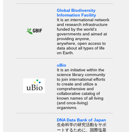
Global Biodiversity
Information Facility
It is an international network
and research infrastructure
funded by the world’s
governments and aimed at
providing anyone,
anywhere, open access to
data about all types of life
on Earth.
uBio
It is an initiative within the
science library community
to join international efforts
to create and utilize a
comprehensive and
collaborative catalog of
known names of all living
(and once-living)
organisms.
DNA Data Bank of Japan
生命科学の研究活動をサポ
ートするために、国際塩基