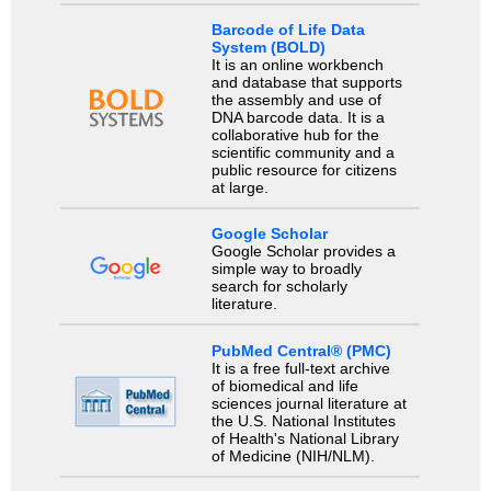
Barcode of Life Data
System (BOLD)
It is an online workbench
and database that supports
the assembly and use of
DNA barcode data. It is a
collaborative hub for the
scientific community and a
public resource for citizens
at large.
Google Scholar
Google Scholar provides a
simple way to broadly
search for scholarly
literature.
PubMed Central® (PMC)
It is a free full-text archive
of biomedical and life
sciences journal literature at
the U.S. National Institutes
of Health's National Library
of Medicine (NIH/NLM).