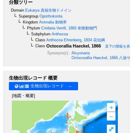
分類ツリー
Domain
Eukarya
真核生物ドメイン
Supergroup
Opisthokonta
Kingdom
Animalia
動物界
Phylum
Cnidaria
Verrill, 1865
刺胞動物門
Subphylum
Anthozoa
Class
Anthozoa
Ehrenberg, 1834
花虫綱
Octocorallia
Haeckel, 1866
Class
直下の階級を表
Synonym(s) :
Alcyonaria
Octocorallia
Haeckel, 1866
八放サ
生物出現レコード 概要
生物出現レコード →
[地図・概要]
+
–
⤢