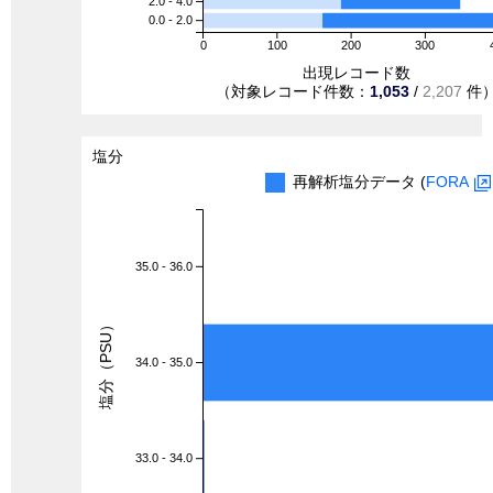
2.0 - 4.0
0.0 - 2.0
0
100
200
300
出現レコード数
（対象レコード件数：
1,053
/
2,207
件
塩分
再解析塩分データ (
FORA
35.0 - 36.0
塩分（PSU）
34.0 - 35.0
33.0 - 34.0