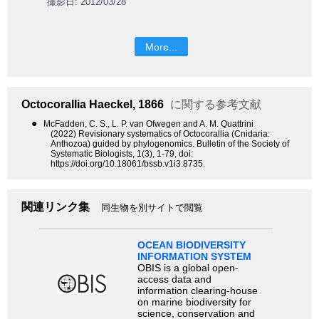
撮影日: 2012/03/28
More...
Octocorallia
Haeckel, 1866
に関する参考文献
●
McFadden, C. S., L. P. van Ofwegen and A. M. Quattrini
(2022) Revisionary systematics of Octocorallia (Cnidaria:
Anthozoa) guided by phylogenomics. Bulletin of the Society of
Systematic Biologists, 1(3), 1-79, doi:
https://doi.org/10.18061/bssb.v1i3.8735.
関連リンク集
同生物を別サイトで閲覧
OCEAN BIODIVERSITY
INFORMATION SYSTEM
OBIS is a global open-
access data and
information clearing-house
on marine biodiversity for
science, conservation and