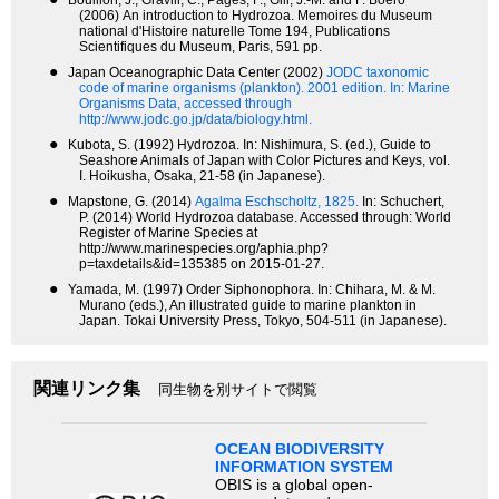
Bouillon, J., Gravili, C., Pages, F., Gili, J.-M. and F. Boero
(2006) An introduction to Hydrozoa. Memoires du Museum
national d'Histoire naturelle Tome 194, Publications
Scientifiques du Museum, Paris, 591 pp.
●
Japan Oceanographic Data Center (2002)
JODC taxonomic
code of marine organisms (plankton). 2001 edition.
In: Marine
Organisms Data, accessed through
http://www.jodc.go.jp/data/biology.html.
●
Kubota, S. (1992) Hydrozoa. In: Nishimura, S. (ed.), Guide to
Seashore Animals of Japan with Color Pictures and Keys, vol.
I. Hoikusha, Osaka, 21-58 (in Japanese).
●
Mapstone, G. (2014)
Agalma Eschscholtz, 1825.
In: Schuchert,
P. (2014) World Hydrozoa database. Accessed through: World
Register of Marine Species at
http://www.marinespecies.org/aphia.php?
p=taxdetails&id=135385 on 2015-01-27.
●
Yamada, M. (1997) Order Siphonophora. In: Chihara, M. & M.
Murano (eds.), An illustrated guide to marine plankton in
Japan. Tokai University Press, Tokyo, 504-511 (in Japanese).
関連リンク集
同生物を別サイトで閲覧
OCEAN BIODIVERSITY
INFORMATION SYSTEM
OBIS is a global open-