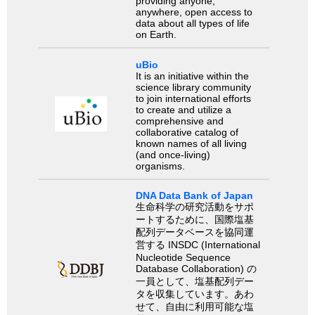
providing anyone,
anywhere, open access to
data about all types of life
on Earth.
uBio
It is an initiative within the
science library community
to join international efforts
to create and utilize a
comprehensive and
collaborative catalog of
known names of all living
(and once-living)
organisms.
DNA Data Bank of Japan
生命科学の研究活動をサポ
ートするために、国際塩基
配列データベースを協同運
営する INSDC (International
Nucleotide Sequence
Database Collaboration) の
一員として、塩基配列デー
タを収集しています。あわ
せて、自由に利用可能な塩