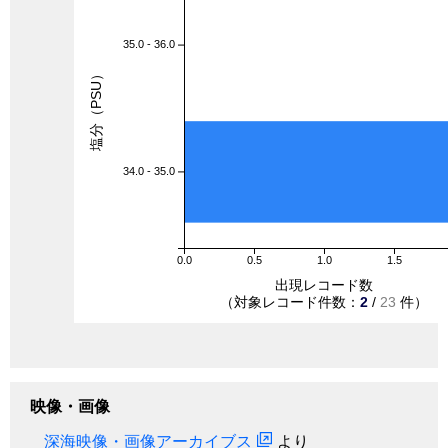
35.0 - 36.0
塩分（PSU）
34.0 - 35.0
0.0
0.5
1.0
1.5
出現レコード数
（対象レコード件数：
2
/
23
件）
映像・画像
深海映像・画像アーカイブス
より