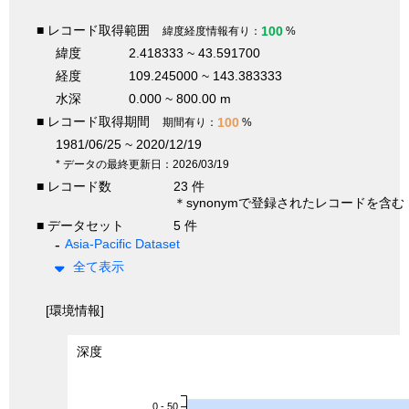
■ レコード取得範囲
100
緯度経度情報有り：
%
緯度
2.418333 ~ 43.591700
経度
109.245000 ~ 143.383333
水深
0.000 ~ 800.00 m
■ レコード取得期間
100
期間有り：
%
1981/06/25 ~ 2020/12/19
* データの最終更新日：2026/03/19
■ レコード数
23 件
＊synonymで登録されたレコードを含む
■ データセット
5 件
Asia-Pacific Dataset
全て表示
[環境情報]
深度
0 - 50