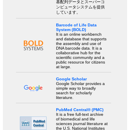
基配列データとスーパーコ
ンピュータシステムを提供
しています。
Barcode of Life Data
System (BOLD)
It is an online workbench
and database that supports
the assembly and use of
DNA barcode data. It is a
collaborative hub for the
scientific community and a
public resource for citizens
at large.
Google Scholar
Google Scholar provides a
simple way to broadly
search for scholarly
literature.
PubMed Central® (PMC)
It is a free full-text archive
of biomedical and life
sciences journal literature at
the U.S. National Institutes