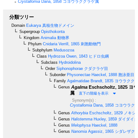
Crystallomia
Dana, 1858
コヨウラククラゲ属
分類ツリー
Domain
Eukarya
真核生物ドメイン
Supergroup
Opisthokonta
Kingdom
Animalia
動物界
Phylum
Cnidaria
Verrill, 1865
刺胞動物門
Subphylum
Medusozoa
Class
Hydrozoa
Owen, 1843
ヒドロ虫綱
Subclass
Hydroidolina
Order
Siphonophorae
クダクラゲ目
Suborder
Physonectae
Haeckel, 1888
胞泳亜目
Family
Agalmatidae
Brandt, 1835
ヨウラクク
Agalma
Eschscholtz, 1825
ヨウ
Genus
属
直下の階級を表示
Synonym(s) :
Crystallomia
Dana, 1858
コヨウラク
Genus
Athorybia
Eschscholtz, 1829
ノキシ
Genus
Halistemma
Huxley, 1859
ダイダイク
Genus
Melophysa
Haeckel, 1888
Genus
Nanomia
Agassiz, 1865
シダレザク