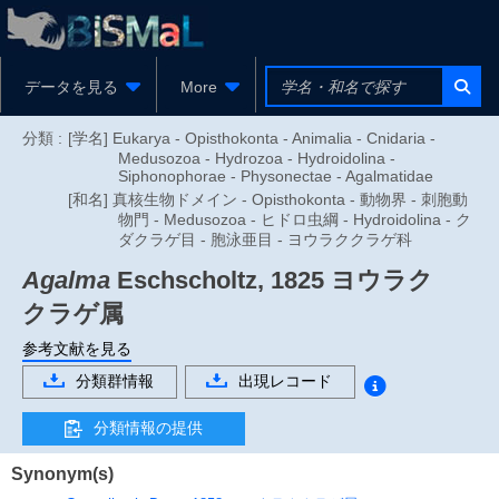
データを見る
More
分類 :
[学名] Eukarya - Opisthokonta - Animalia - Cnidaria -
Medusozoa - Hydrozoa - Hydroidolina -
Siphonophorae - Physonectae - Agalmatidae
[和名] 真核生物ドメイン - Opisthokonta - 動物界 - 刺胞動
物門 - Medusozoa - ヒドロ虫綱 - Hydroidolina - ク
ダクラゲ目 - 胞泳亜目 - ヨウラククラゲ科
Agalma
Eschscholtz, 1825
ヨウラク
クラゲ属
参考文献を見る
分類群情報
出現レコード
分類情報の提供
Synonym(s)