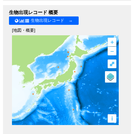
生物出現レコード 概要
生物出現レコード →
[地図・概要]
+
–
⤢
i