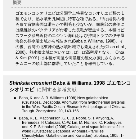
概要
ゴエモンコシオリエビは分類学上特異なコシオリエビ類の 1
種であり、熱水噴出孔周辺に特有な種である。甲は縦長の楕
円形で背側表面は滑らかで剛毛も少ないが、頭胸部の腹側に
は繊維状のバクテリアが付着した長毛が密生する。本種はビ
ズマーク諸島近傍のエジソン海山および沖縄トラフの伊平屋
海嶺の熱水噴出域から報告され(Baba & Williams, 1998)、そ
の後、台湾の北東沖の熱水噴出域でも発見された(Chan et al.,
2000)。熱水噴出域においてはしばしば高密度となり、 Ohta
& Kim (2001) は本種が高温や高濃度の硫化水素にさらされる
チムニーの頂上部に群居していたことを報告している。
Shinkaia crosnieri
Baba & Williams, 1998
ゴエモンコ
シオリエビ
に関する参考文献
●
Baba, K. and A. B. Williams (1998) New galatheoidea
(Crustacea, Decapoda, Anomura) from hydrothermal systems
in the West Pacific Ocean: Bismarck Archipelago and Okinawa
Trough. Zoosystema, 20, 143-156.
●
Baba, K., E. Macpherson, G. C. B. Poore, S. T. Ahyong, A.
Bermudez, P. Cabezas, C.-W. Lin, M. Nizinski, C. Rodrigues
and K. E. Schnabel (2008) Catalogue of squat lobsters of the
world (Crustacea: Decapoda: Anomura - families
Chirostylidae, Galatheidae and Kiwaidae). Zootaxa, 1905, 1-