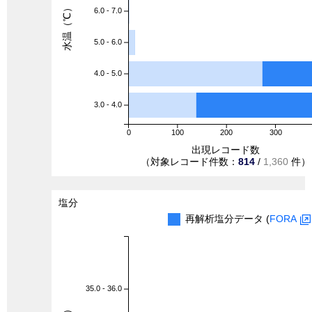
水温（℃）
6.0 - 7.0
5.0 - 6.0
4.0 - 5.0
3.0 - 4.0
0
100
200
300
出現レコード数
（対象レコード件数：
814
/
1,360
件）
塩分
再解析塩分データ (
FORA
35.0 - 36.0