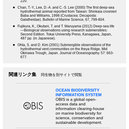
220.
●
Chan, T.-Y., Lee, D.-A. and C.-S. Lee (2000) The first deep-sea
hydrothermal animal reported from Taiwan: Shinkaia crosnieri
Baba and Williams, 1998 (Crustacea: Decapoda:
Galatheidae). Bulletin of Marine Science, 67, 799-804.
●
Fujikura, K., Okutani, T. and T. Maruyama (2012) Deep-sea life
—Biological observations using research submersibles:
Second Edition. Tokai University Press, Kanagawa, Japan,
487 pp. (in Japanese).
●
Ohta, S. and D. Kim (2001) Submergible observations of the
hydrothermal vent communities on the Iheya Ridge, Mid
Okinawa Trough, Japan. Journal of Oceanography. 57: 663-
677.
関連リンク集
同生物を別サイトで閲覧
OCEAN BIODIVERSITY
INFORMATION SYSTEM
OBIS is a global open-
access data and
information clearing-house
on marine biodiversity for
science, conservation and
sustainable development.