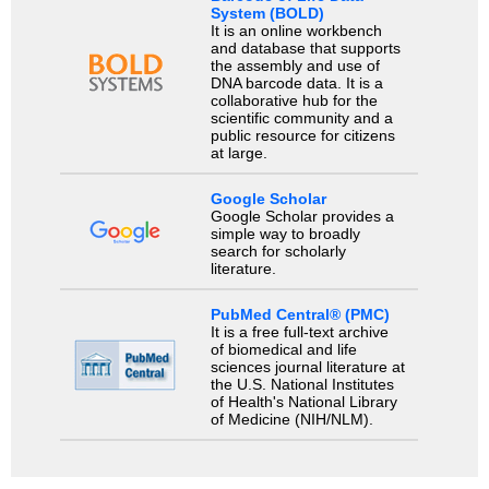
System (BOLD)
It is an online workbench
and database that supports
the assembly and use of
DNA barcode data. It is a
collaborative hub for the
scientific community and a
public resource for citizens
at large.
Google Scholar
Google Scholar provides a
simple way to broadly
search for scholarly
literature.
PubMed Central® (PMC)
It is a free full-text archive
of biomedical and life
sciences journal literature at
the U.S. National Institutes
of Health's National Library
of Medicine (NIH/NLM).