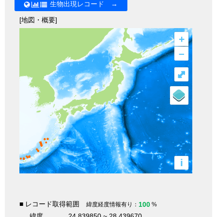
生物出現レコード →
[地図・概要]
+
–
⤢
i
■ レコード取得範囲
100
緯度経度情報有り：
%
緯度
24.839850 ~ 28.439670