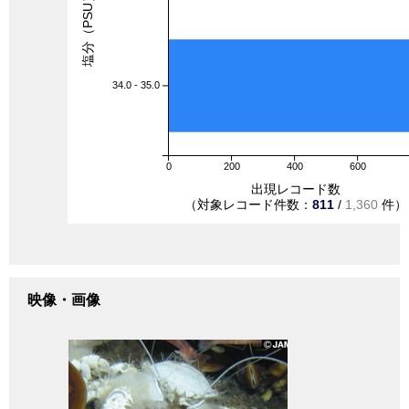
塩分（PSU）
34.0 - 35.0
0
200
400
600
出現レコード数
（対象レコード件数：
811
/
1,360
件）
映像・画像