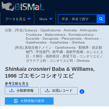
データを見る
More
分類 :
[学名] Eukarya - Opisthokonta - Animalia - Arthropoda -
Crustacea - Malacostraca - Eumalacostraca -
Eucarida - Decapoda - Pleocyemata - Anomura -
Galatheoidea - Galatheidae -
Shinkaia
[和名] 真核生物ドメイン - Opisthokonta - 動物界 - 節足動
物門 - 甲殻亜門 - 軟甲綱 - 真軟甲亜綱 - ホンエビ上
目 - 十脚目 - 抱卵亜目 - 異尾下目 - コシオリエビ／
ガラテア上科 - コシオリエビ科 -
Shinkaia
Shinkaia crosnieri
Baba & Williams,
1998
ゴエモンコシオリエビ
参考文献を見る
分類群情報
出現レコード
分類情報の提供