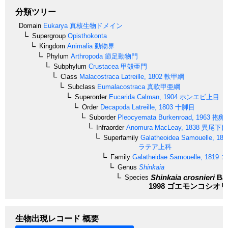
分類ツリー
Domain
Eukarya
真核生物ドメイン
Supergroup
Opisthokonta
Kingdom
Animalia
動物界
Phylum
Arthropoda
節足動物門
Subphylum
Crustacea
甲殻亜門
Class
Malacostraca
Latreille, 1802
軟甲綱
Subclass
Eumalacostraca
真軟甲亜綱
Superorder
Eucarida
Calman, 1904
ホンエビ上目
Order
Decapoda
Latreille, 1803
十脚目
Suborder
Pleocyemata
Burkenroad, 1963
抱卵
Infraorder
Anomura
MacLeay, 1838
異尾下目
Superfamily
Galatheoidea
Samouelle, 181
ラテア上科
Family
Galatheidae
Samouelle, 1819
コ
Genus
Shinkaia
Shinkaia crosnieri
Bab
Species
1998
ゴエモンコシオリ
生物出現レコード 概要